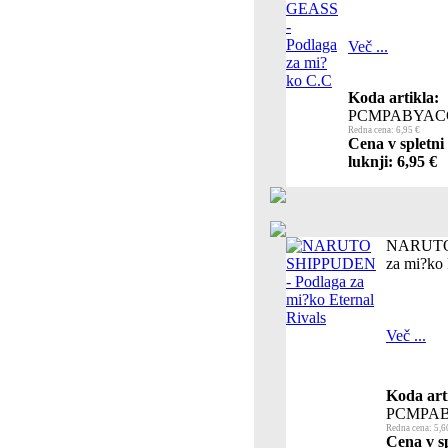
Več ...
Koda artikla:
PCMPABYAC
Redna cena: 6,95 €
Cena v spletni
luknji: 6,95 €
NARUTO 
za mi?ko 
Več ...
Koda art
PCMPAB
Redna cena: 5,6
Cena v s