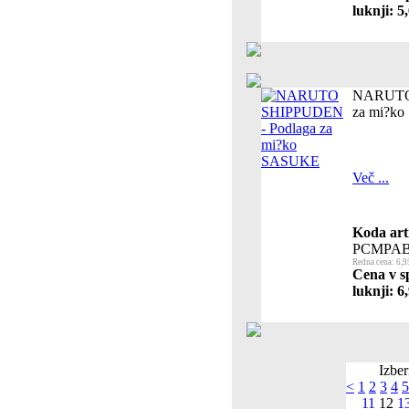
luknji: 5
NARUTO 
za mi?k
Več ...
Koda art
PCMPAB
Redna cena: 6,9
Cena v s
luknji: 6
Izber
<
1
2
3
4
5
11
12
1