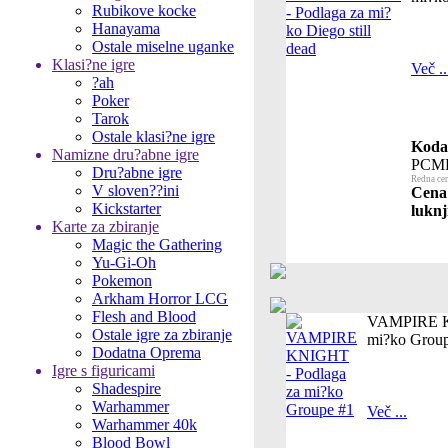
Rubikove kocke
Hanayama
Ostale miselne uganke
Klasi?ne igre
Več ..
?ah
Poker
Tarok
Ostale klasi?ne igre
Koda 
Namizne dru?abne igre
PCM
Dru?abne igre
Redna cen
V sloven??ini
Cena 
Kickstarter
luknj
Karte za zbiranje
Magic the Gathering
Yu-Gi-Oh
Pokemon
Arkham Horror LCG
Flesh and Blood
VAMPIRE K
Ostale igre za zbiranje
mi?ko Grou
Dodatna Oprema
Igre s figuricami
Shadespire
Warhammer
Več ...
Warhammer 40k
Blood Bowl