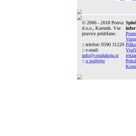
© 2006 - 2018 Ponva
Splo
d.o.o., Kamnik. Vse
info
pravice pridržane.
Post
Varn
:: telefon: 0590 31220
Piško
:: e-mail:
Vrači
info@crnaluknja.si
rekla
::
o podjetju
Prito
Kont