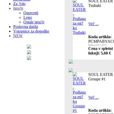
SOUL EATER - 
Za ?olo
Tsubaki
Igra?e
Quercetti
Lego
Ostale igra?e
Več ...
Poslovna darila
Vstopnice za dogodke
NEW
Koda artikla:
PCMPABYAC
Redna cena: 5,60 €
Cena v spletni
luknji: 5,60 €
SOUL EATER - 
Groupe #1
Več ...
Koda artikla: