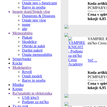
Ostale igre s figuricami
Koda artikl
Barve in orodja
PCMPABY
Igranje domi?lijskih vlog
Redna cena: 6,85 €
Cena v sple
Dungeons & Dragons
luknji: 6,85
Ostale igre vlog
nume
alie
Memorabilija
Plakati
VAMPIRE K
Skodelice
mi?ko Cros
Obeski in nakit
Darilni paketi
Ostala memorabilija
Sestavljanke
Več ...
Kocke
Modelarstvo
Revell
Koda artikl
Ostali modeli
PCMPABY
Barve in orodja
Redna cena: 6,95 €
Cena v sple
Mistika
luknji: 6,95
Knjige
Ra?unalniki in elektronika
USB klju?i
Podlage za mi?ko
Za na zrak