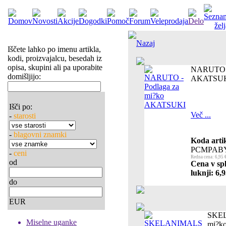
Nazaj
Iščete lahko po imenu artikla,
kodi, proizvajalcu, besedah iz
opisa, skupini ali pa uporabite
NARUTO - 
domišljijo:
AKATSU
Išči po:
Več ...
-
starosti
-
blagovni znamki
Koda artik
PCMPAB
-
ceni
Redna cena: 6,95 
od
Cena v spl
luknji: 6,9
do
EUR
SKEL
Miselne uganke
mi?ko