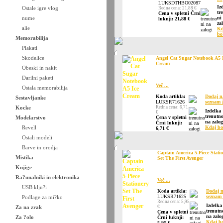
LUKSDTHBO02087
Iz
Ostale igre vlog
Redna cena: 21,88 €
tr
Cena v spletni Črni
nume
ni
luknji: 21,88 €
zal
alie
Kd
bo
Memorabilija
Plakati
Skodelice
Angel Cat Sugar Notebook A5 
Cream
Obeski in nakit
Darilni paketi
Več ...
Ostala memorabilija
Koda artikla:
Dodaj n
Sestavljanke
LUKSR71626
seznam ž
Kocke
Redna cena: 6,71
Izdelka
€
trenutno
Modelarstvo
Cena v spletni
na zalog
Črni luknji:
Revell
Kdaj bo
6,71 €
Ostali modeli
Barve in orodja
Captain America 5-Piece Stati
Mistika
Set The First Avenger
Knjige
Ra?unalniki in elektronika
Več ...
USB klju?i
Koda artikla:
Dodaj 
LUKSR71625
seznam 
Podlage za mi?ko
Redna cena: 5,95
Izdelka
Za na zrak
€
trenutn
Cena v spletni
na zalog
Za ?olo
Črni luknji:
Kdaj b
5,95 €