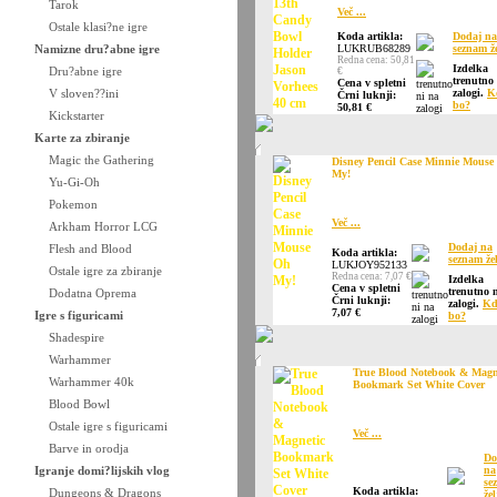
Tarok
Več ...
Ostale klasi?ne igre
Koda artikla:
Dodaj na
Namizne dru?abne igre
LUKRUB68289
seznam že
Redna cena: 50,81
Izdelka
Dru?abne igre
€
trenutno
Cena v spletni
V sloven??ini
zalogi.
K
Črni luknji:
bo?
50,81 €
Kickstarter
Karte za zbiranje
Magic the Gathering
Disney Pencil Case Minnie Mouse
My!
Yu-Gi-Oh
Pokemon
Več ...
Arkham Horror LCG
Dodaj na
Flesh and Blood
Koda artikla:
seznam že
LUKJOY952133
Ostale igre za zbiranje
Redna cena: 7,07 €
Izdelka
Cena v spletni
trenutno 
Dodatna Oprema
Črni luknji:
zalogi.
Kd
7,07 €
Igre s figuricami
bo?
Shadespire
Warhammer
True Blood Notebook & Magn
Warhammer 40k
Bookmark Set White Cover
Blood Bowl
Ostale igre s figuricami
Več ...
Barve in orodja
Do
Igranje domi?lijskih vlog
na
se
Koda artikla:
Dungeons & Dragons
žel