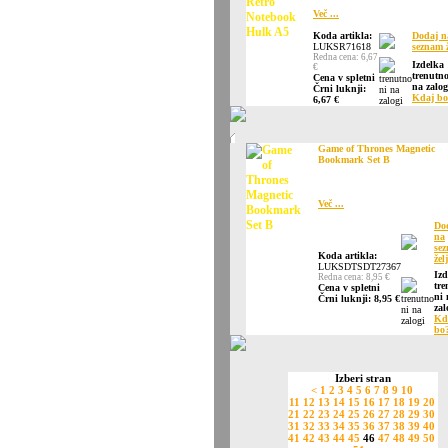
Več ...
Koda artikla:
Dodaj n
LUKSR71618
seznam ž
Redna cena: 6,67
Izdelka
€
trenutno
Cena v spletni
na zalog
Črni luknji:
Kdaj bo
6,67 €
Game of Thrones Magnetic
Bookmark Set B
Več ...
Do
na
se
Koda artikla:
žel
LUKSDTSDT27367
Izd
Redna cena: 8,95 €
tre
Cena v spletni
ni 
Črni luknji: 8,95 €
zal
Kd
bo
Izberi stran
<
1
2
3
4
5
6
7
8
9
10
11
12
13
14
15
16
17
18
19
20
21
22
23
24
25
26
27
28
29
30
31
32
33
34
35
36
37
38
39
40
41
42
43
44
45
46
47
48
49
50