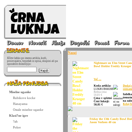
Nazaj
Iščete lahko po imenu artikla, kodi,
proizvajalcu, besedah iz opisa, skupini ali pa
Nightmare on Elm Street Can
uporabite domišljijo:
Bowl Holder Freddy Krueger
Več ...
Koda artikla:
Dodaj 
LUKRUB68288
seznam 
Miselne uganke
Redna cena:
Izdelk
50,81 €
trenut
Rubikove kocke
Cena v spletni
na zalo
Črni luknji:
Hanayama
Kdaj b
50,81 €
Ostale miselne uganke
Klasi?ne igre
Friday the 13th Candy Bowl Hol
?ah
Jason Vorhees 40 cm
Poker