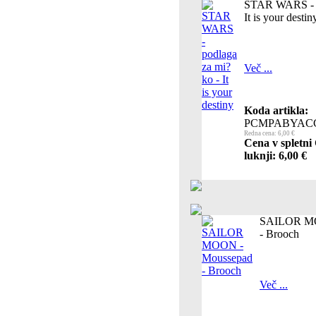
STAR WARS - p
It is your destin
Več ...
Koda artikla:
PCMPABYAC
Redna cena: 6,00 €
Cena v spletni
luknji: 6,00 €
SAILOR MO
- Brooch
Več ...