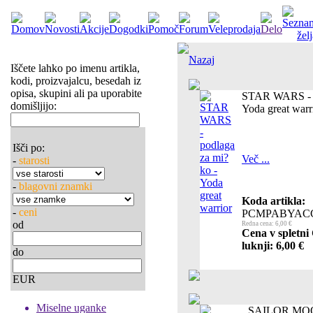
Nazaj
Iščete lahko po imenu artikla,
kodi, proizvajalcu, besedah iz
opisa, skupini ali pa uporabite
STAR WARS - p
domišljijo:
Yoda great warr
Išči po:
Več ...
-
starosti
-
blagovni znamki
Koda artikla:
-
ceni
PCMPABYAC
od
Redna cena: 6,00 €
Cena v spletni
luknji: 6,00 €
do
EUR
Miselne uganke
SAILOR MOON