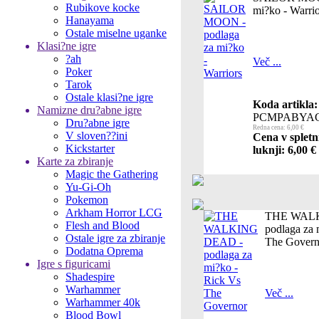
Rubikove kocke
mi?ko - Warrio
Hanayama
Ostale miselne uganke
Klasi?ne igre
?ah
Več ...
Poker
Tarok
Ostale klasi?ne igre
Koda artikla:
Namizne dru?abne igre
PCMPABYAC
Dru?abne igre
Redna cena: 6,00 €
V sloven??ini
Cena v spletn
Kickstarter
luknji: 6,00 €
Karte za zbiranje
Magic the Gathering
Yu-Gi-Oh
Pokemon
Arkham Horror LCG
THE WALK
Flesh and Blood
podlaga za 
Ostale igre za zbiranje
The Govern
Dodatna Oprema
Igre s figuricami
Shadespire
Warhammer
Več ...
Warhammer 40k
Blood Bowl