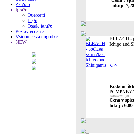
Cena v spl
Za ?olo
luknji: 7,2
Igra?e
Quercetti
Lego
Ostale igra?e
Poslovna darila
Vstopnice za dogodke
BLEACH - po
NEW
Ichigo and S
Več ...
Koda artikl
PCMPABYA
Redna cena: 6,00 €
Cena v sple
luknji: 6,00