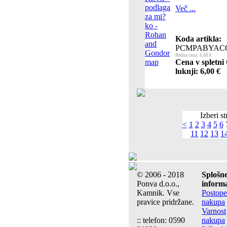
Več ...
Koda artikla:
PCMPABYAC
Redna cena: 6,00 €
Cena v spletni
luknji: 6,00 €
Izberi st
<
1
2
3
4
5
6
11
12
13
1
© 2006 - 2018
Splošn
Ponva d.o.o.,
informa
Kamnik. Vse
Postop
pravice pridržane.
nakupa
Varnost
:: telefon: 0590
nakupa