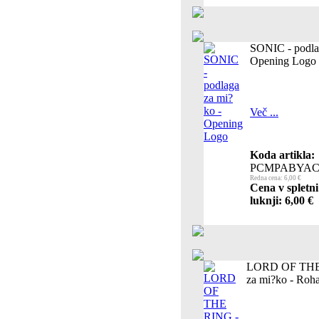
SONIC - podla
Opening Logo
Več ...
Koda artikla:
PCMPABYAC
Redna cena: 6,00 €
Cena v spletn
luknji: 6,00 €
LORD OF THE 
za mi?ko - Roh