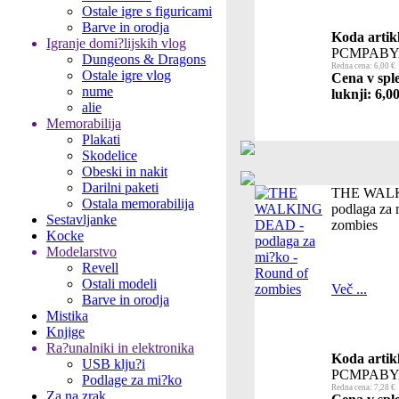
Ostale igre s figuricami
Barve in orodja
Koda artik
Igranje domi?lijskih vlog
PCMPABY
Dungeons & Dragons
Redna cena: 6,00 €
Ostale igre vlog
Cena v spl
nume
luknji: 6,0
alie
Memorabilija
Plakati
Skodelice
Obeski in nakit
Darilni paketi
THE WALK
Ostala memorabilija
podlaga za 
Sestavljanke
zombies
Kocke
Modelarstvo
Revell
Ostali modeli
Več ...
Barve in orodja
Mistika
Knjige
Ra?unalniki in elektronika
Koda artik
USB klju?i
PCMPABY
Podlage za mi?ko
Redna cena: 7,28 €
Za na zrak