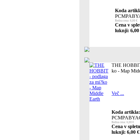
Koda artikl
PCMPABY
Redna cena: 6,00 €
Cena v sple
luknji: 6,00
THE HOBBIT 
ko - Map Midd
Več ...
Koda artikla:
PCMPABYA
Redna cena: 6,00 €
Cena v spletn
luknji: 6,00 €