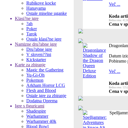
Rubikove kocke
Več ...
Hanayama
Ostale miselne uganke
Koda arti
Klasi?ne igre
Redna cena: 42,5
?ah
Cena v spl
Poker
Tarok
Ostale klasi?ne igre
Namizne dru?abne igre
Dragonlan
Dru?abne igre
V sloven??ini
Datum izi
Kickstarter
Pobiramo 
Karte za zbiranje
Magic the Gathering
Več ...
Yu-Gi-Oh
Pokemon
Koda arti
Arkham Horror LCG
Redna cena: 125,
Flesh and Blood
Cena v spl
Ostale igre za zbiranje
Dodatna Oprema
Igre s figuricami
Shadespire
Spelljamm
Warhammer
Warhammer 40k
Blood Bowl