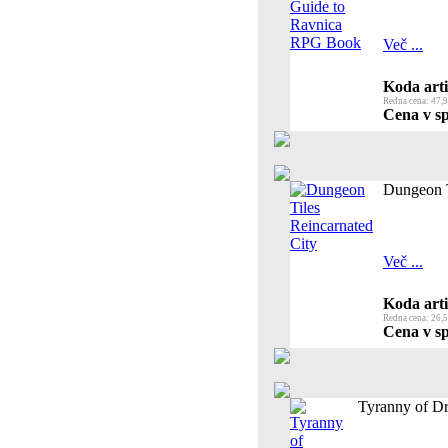
Več ...
Koda arti
Redna cena: 47,9
Cena v sp
Dungeon T
Več ...
Koda arti
Redna cena: 26,5
Cena v sp
Tyranny of Dr