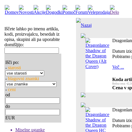
Nazaj
Iščete lahko po imenu artikla,
kodi, proizvajalcu, besedah iz
opisa, skupini ali pa uporabite
Dragonlan
domišljijo:
Datum izi
Pobiramo 
Išči po:
Več ...
-
starosti
-
blagovni znamki
Koda arti
Redna cena: 42,5
Cena v spl
-
ceni
od
do
Dragonlan
EUR
Datum izi
Pobiramo 
Miselne uganke