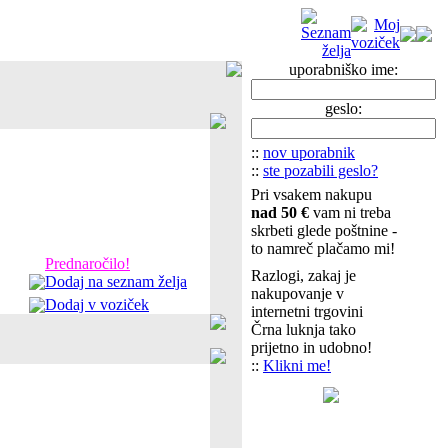
uporabniško ime:
geslo:
::
nov uporabnik
::
ste pozabili geslo?
Pri vsakem nakupu
nad 50 €
vam ni treba
skrbeti glede poštnine -
to namreč plačamo mi!
Prednaročilo!
Razlogi, zakaj je
Dodaj na seznam želja
nakupovanje v
Dodaj v voziček
internetni trgovini
Črna luknja tako
prijetno in udobno!
::
Klikni me!