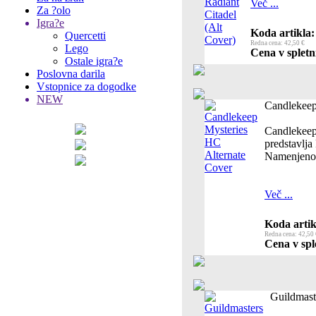
Več ...
Za ?olo
Igra?e
Koda artikla:
Quercetti
Redna cena: 42,50 €
Lego
Cena v spletn
Ostale igra?e
Poslovna darila
Vstopnice za dogodke
NEW
Candlekeep
Candlekeep 
predstavlja
Namenjeno 
Več ...
Koda artik
Redna cena: 42,50 
Cena v spl
Guildmast