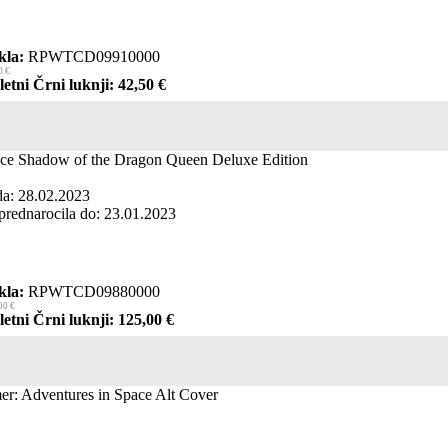
kla:
RPWTCD09910000
0 €
etni Črni luknji: 42,50 €
ce Shadow of the Dragon Queen Deluxe Edition
da: 28.02.2023
prednarocila do: 23.01.2023
kla:
RPWTCD09880000
00 €
etni Črni luknji: 125,00 €
er: Adventures in Space Alt Cover