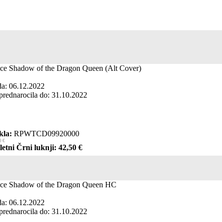
ce Shadow of the Dragon Queen (Alt Cover)
da: 06.12.2022
prednarocila do: 31.10.2022
kla:
RPWTCD09920000
0 €
etni Črni luknji: 42,50 €
ce Shadow of the Dragon Queen HC
da: 06.12.2022
prednarocila do: 31.10.2022