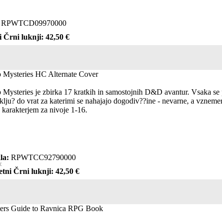
RPWTCD09970000
i Črni luknji: 42,50 €
 Mysteries HC Alternate Cover
Mysteries je zbirka 17 kratkih in samostojnih D&D avantur. Vsaka se p
 klju? do vrat za katerimi se nahajajo dogodiv??ine - nevarne, a vznemer
karakterjem za nivoje 1-16.
la:
RPWTCC92790000
€
etni Črni luknji: 42,50 €
ers Guide to Ravnica RPG Book