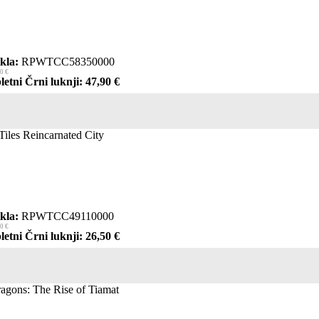
kla:
RPWTCC58350000
0 €
letni Črni luknji: 47,90 €
iles Reincarnated City
kla:
RPWTCC49110000
0 €
letni Črni luknji: 26,50 €
agons: The Rise of Tiamat