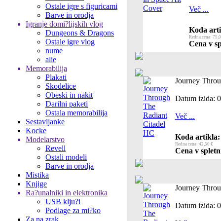
Ostale igre s figuricami
Več ...
Barve in orodja
Igranje domi?lijskih vlog
Koda arti
Dungeons & Dragons
Redna cena: 75,0
Ostale igre vlog
Cena v sp
nume
alie
Memorabilija
Plakati
Journey Throu
Skodelice
Obeski in nakit
Datum izida: 
Darilni paketi
Ostala memorabilija
Več ...
Sestavljanke
Kocke
Koda artikla:
Modelarstvo
Redna cena: 42,50 €
Revell
Cena v spletn
Ostali modeli
Barve in orodja
Mistika
Knjige
Journey Throu
Ra?unalniki in elektronika
USB klju?i
Datum izida: 
Podlage za mi?ko
Za na zrak