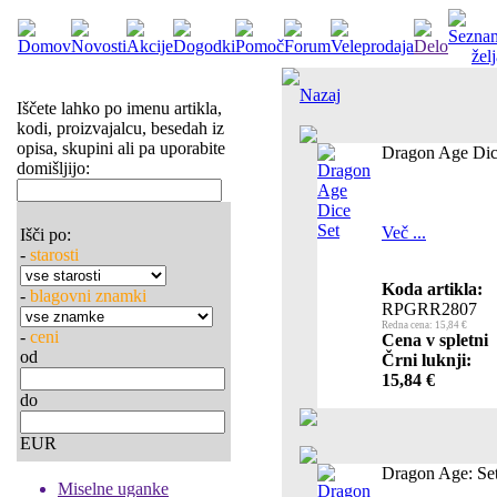
Nazaj
Iščete lahko po imenu artikla,
kodi, proizvajalcu, besedah iz
opisa, skupini ali pa uporabite
Dragon Age Dic
domišljijo:
Več ...
Išči po:
-
starosti
Koda artikla:
-
blagovni znamki
RPGRR2807
Redna cena: 15,84 €
-
ceni
Cena v spletni
od
Črni luknji:
15,84 €
do
EUR
Dragon Age: Se
Miselne uganke