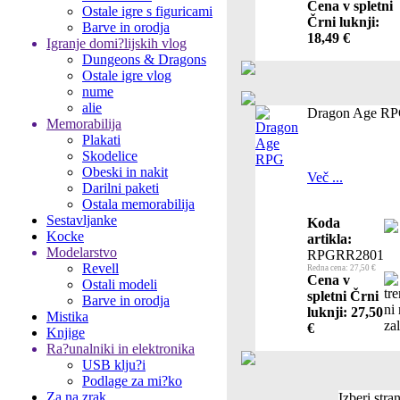
Cena v spletni
Ostale igre s figuricami
Črni luknji:
Barve in orodja
18,49 €
Igranje domi?lijskih vlog
Dungeons & Dragons
Ostale igre vlog
nume
alie
Dragon Age R
Memorabilija
Plakati
Skodelice
Obeski in nakit
Več ...
Darilni paketi
Ostala memorabilija
Sestavljanke
Koda
Kocke
artikla:
Modelarstvo
RPGRR2801
Revell
Redna cena: 27,50 €
Cena v
Ostali modeli
spletni Črni
Barve in orodja
luknji: 27,50
Mistika
€
Knjige
Ra?unalniki in elektronika
USB klju?i
Podlage za mi?ko
Za na zrak
Izberi stra