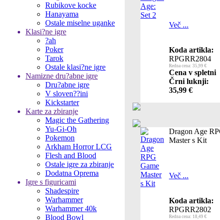
Rubikove kocke
Hanayama
Ostale miselne uganke
Več ...
Klasi?ne igre
?ah
Poker
Koda artikla:
Tarok
RPGRR2804
Ostale klasi?ne igre
Redna cena: 35,99 €
Cena v spletni
Namizne dru?abne igre
Črni luknji:
Dru?abne igre
35,99 €
V sloven??ini
Kickstarter
Karte za zbiranje
Magic the Gathering
Yu-Gi-Oh
Dragon Age R
Pokemon
Master s Kit
Arkham Horror LCG
Flesh and Blood
Ostale igre za zbiranje
Dodatna Oprema
Več ...
Igre s figuricami
Shadespire
Warhammer
Koda artikla:
Warhammer 40k
RPGRR2802
Blood Bowl
Redna cena: 18,49 €