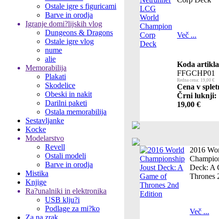
Ostale igre s figuricami
Barve in orodja
Igranje domi?lijskih vlog
Dungeons & Dragons
Več ...
Ostale igre vlog
nume
alie
Koda artikla
Memorabilija
FFGCHP01
Plakati
Redna cena: 19,00 €
Skodelice
Cena v splet
Obeski in nakit
Črni luknji:
Darilni paketi
19,00 €
Ostala memorabilija
Sestavljanke
Kocke
Modelarstvo
Revell
2016 Wor
Ostali modeli
Champion
Barve in orodja
Deck: A 
Mistika
Thrones 
Knjige
Ra?unalniki in elektronika
USB klju?i
Podlage za mi?ko
Več ...
Za na zrak