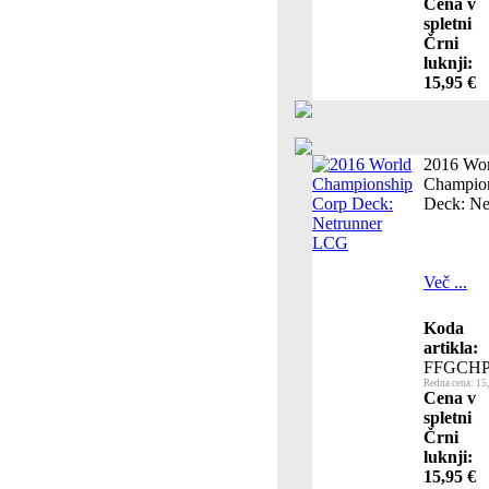
Cena v
spletni
Črni
luknji:
15,95 €
2016 Wor
Champio
Deck: N
Več ...
Koda
artikla:
FFGCHP
Redna cena: 15
Cena v
spletni
Črni
luknji:
15,95 €