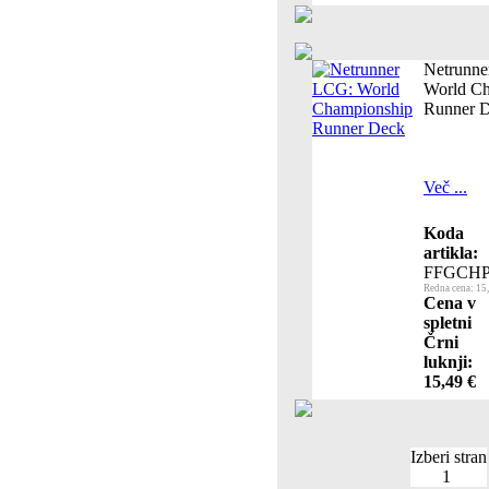
Netrunne
World Ch
Runner 
Več ...
Koda
artikla:
FFGCHP
Redna cena: 15
Cena v
spletni
Črni
luknji:
15,49 €
Izberi stran
1