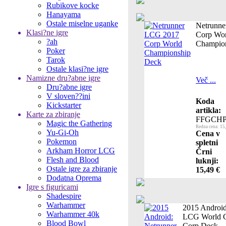
Rubikove kocke
Hanayama
Ostale miselne uganke
Netrunn
Klasi?ne igre
Corp Wor
?ah
Champio
Poker
Tarok
Ostale klasi?ne igre
Namizne dru?abne igre
Več ...
Dru?abne igre
V sloven??ini
Koda
Kickstarter
artikla:
Karte za zbiranje
FFGCHP
Magic the Gathering
Redna cena: 15
Yu-Gi-Oh
Cena v
Pokemon
spletni
Arkham Horror LCG
Črni
Flesh and Blood
luknji:
Ostale igre za zbiranje
15,49 €
Dodatna Oprema
Igre s figuricami
Shadespire
Warhammer
2015 Android
Warhammer 40k
LCG World 
Blood Bowl
Corp Deck