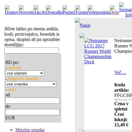
Nazaj
Iščete lahko po imenu artikla,
kodi, proizvajalcu, besedah iz
opisa, skupini ali pa uporabite
Netrunn
domišljijo:
Runner W
Champio
Išči po:
-
starosti
Več ...
-
blagovni znamki
Koda
-
ceni
artikla:
od
FFGCHP
Redna cena: 15
Cena v
do
spletni
Črni
EUR
luknji:
15,49 €
Miselne uganke