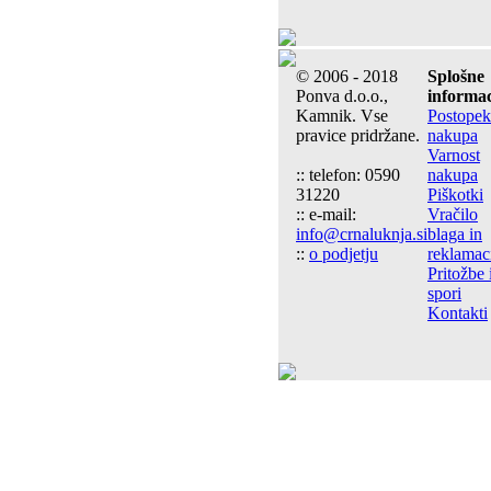
© 2006 - 2018
Splošne
Ponva d.o.o.,
informac
Kamnik. Vse
Postopek
pravice pridržane.
nakupa
Varnost
:: telefon: 0590
nakupa
31220
Piškotki
:: e-mail:
Vračilo
info@crnaluknja.si
blaga in
::
o podjetju
reklamac
Pritožbe 
spori
Kontakti