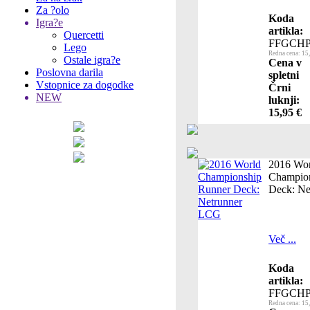
Za ?olo
Koda
Igra?e
artikla:
Quercetti
FFGCHP
Lego
Redna cena: 15
Ostale igra?e
Cena v
Poslovna darila
spletni
Vstopnice za dogodke
Črni
NEW
luknji:
15,95 €
2016 Wor
Champio
Deck: N
Več ...
Koda
artikla:
FFGCHP
Redna cena: 15