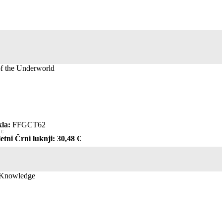
f the Underworld
la:
FFGCT62
 €
etni Črni luknji: 30,48 €
 Knowledge