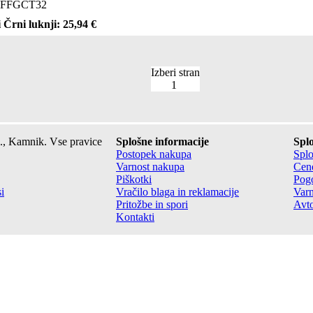
FFGCT32
 Črni luknji: 25,94 €
Izberi stran
1
., Kamnik. Vse pravice
Splošne informacije
Splo
Postopek nakupa
Splo
Varnost nakupa
Cene
Piškotki
Pogo
i
Vračilo blaga in reklamacije
Varn
Pritožbe in spori
Avto
Kontakti