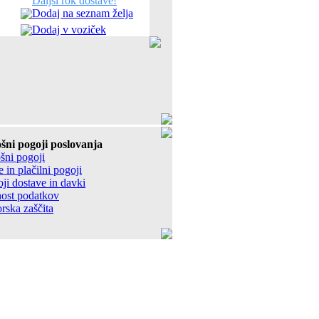
Daljši rok dostave!
Dodaj na seznam želja
Dodaj v voziček
šni pogoji poslovanja
šni pogoji
 in plačilni pogoji
ji dostave in davki
ost podatkov
rska zaščita