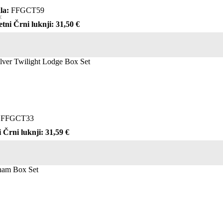
la:
FFGCT59
€
etni Črni luknji: 31,50 €
ilver Twilight Lodge Box Set
FFGCT33
 Črni luknji: 31,59 €
kham Box Set