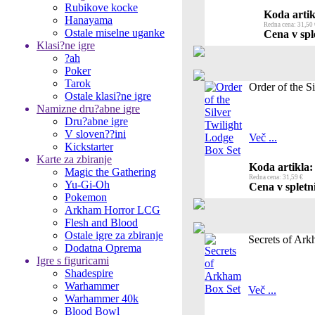
Rubikove kocke
Koda artik
Hanayama
Redna cena: 31,50 
Ostale miselne uganke
Cena v spl
Klasi?ne igre
?ah
Poker
Tarok
Order of the S
Ostale klasi?ne igre
Namizne dru?abne igre
Dru?abne igre
V sloven??ini
Več ...
Kickstarter
Karte za zbiranje
Koda artikla:
Magic the Gathering
Redna cena: 31,59 €
Yu-Gi-Oh
Cena v spletni
Pokemon
Arkham Horror LCG
Flesh and Blood
Ostale igre za zbiranje
Secrets of Ar
Dodatna Oprema
Igre s figuricami
Shadespire
Warhammer
Več ...
Warhammer 40k
Blood Bowl