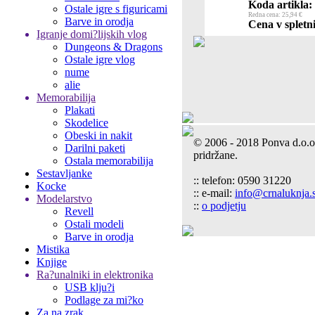
Koda artikla:
Ostale igre s figuricami
Redna cena: 25,94 €
Barve in orodja
Cena v spletni
Igranje domi?lijskih vlog
Dungeons & Dragons
Ostale igre vlog
nume
alie
Memorabilija
Plakati
Skodelice
Obeski in nakit
© 2006 - 2018 Ponva d.o.o
Darilni paketi
pridržane.
Ostala memorabilija
Sestavljanke
:: telefon: 0590 31220
Kocke
:: e-mail:
info@crnaluknja.s
Modelarstvo
::
o podjetju
Revell
Ostali modeli
Barve in orodja
Mistika
Knjige
Ra?unalniki in elektronika
USB klju?i
Podlage za mi?ko
Za na zrak