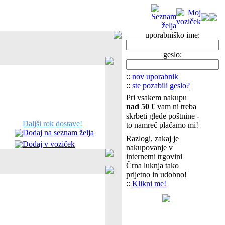
uporabniško ime:
geslo:
::
nov uporabnik
::
ste pozabili geslo?
Pri vsakem nakupu
nad 50 €
vam ni treba
skrbeti glede poštnine -
Daljši rok dostave!
to namreč plačamo mi!
Dodaj na seznam želja
Razlogi, zakaj je
Dodaj v voziček
nakupovanje v
internetni trgovini
Črna luknja tako
prijetno in udobno!
::
Klikni me!