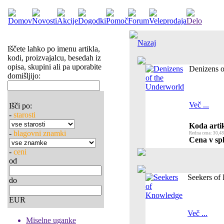
Nazaj
Iščete lahko po imenu artikla,
kodi, proizvajalcu, besedah iz
opisa, skupini ali pa uporabite
Denizens o
domišljijo:
Več ...
Išči po:
-
starosti
Koda artik
-
blagovni znamki
Redna cena: 30,48
Cena v spl
-
ceni
od
Seekers of
do
EUR
Več ...
Miselne uganke