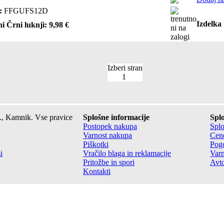
:
FFGUFS12D
Izdelka 
i Črni luknji: 9,98 €
Izberi stran
1
., Kamnik. Vse pravice
Splošne informacije
Splo
Postopek nakupa
Splo
Varnost nakupa
Cene
Piškotki
Pogo
i
Vračilo blaga in reklamacije
Varn
Pritožbe in spori
Avto
Kontakti