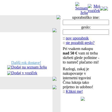
uporabniško ime:
geslo:
::
nov uporabnik
::
ste pozabili geslo?
Pri vsakem nakupu
nad 50 €
vam ni treba
skrbeti glede poštnine -
to namreč plačamo mi!
Daljši rok dostave!
Dodaj na seznam želja
Razlogi, zakaj je
Dodaj v voziček
nakupovanje v
internetni trgovini
Črna luknja tako
prijetno in udobno!
::
Klikni me!