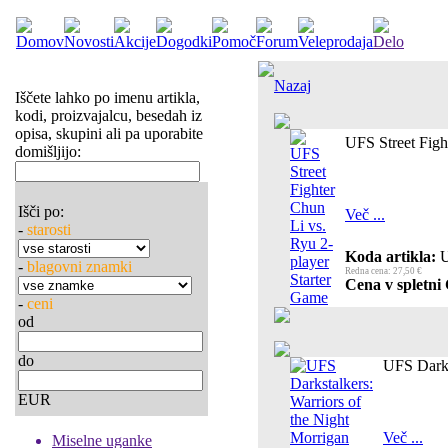
Nazaj
Iščete lahko po imenu artikla,
kodi, proizvajalcu, besedah iz
opisa, skupini ali pa uporabite
UFS Street Figh
domišljijo:
Išči po:
Več ...
-
starosti
Koda artikla:
U
-
blagovni znamki
Redna cena: 27,50 €
Cena v spletni 
-
ceni
od
do
UFS Darks
EUR
Več ...
Miselne uganke