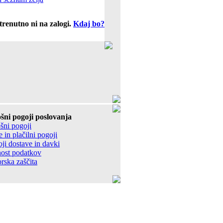
trenutno ni na zalogi.
Kdaj bo?
šni pogoji poslovanja
šni pogoji
 in plačilni pogoji
ji dostave in davki
ost podatkov
rska zaščita