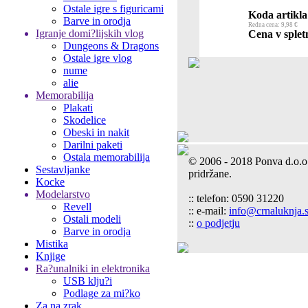
Ostale igre s figuricami
Koda artikla
Barve in orodja
Redna cena: 9,98 €
Igranje domi?lijskih vlog
Cena v spletn
Dungeons & Dragons
Ostale igre vlog
nume
alie
Memorabilija
Plakati
Skodelice
Obeski in nakit
Darilni paketi
Ostala memorabilija
© 2006 - 2018 Ponva d.o.o
Sestavljanke
pridržane.
Kocke
Modelarstvo
:: telefon: 0590 31220
Revell
:: e-mail:
info@crnaluknja.s
Ostali modeli
::
o podjetju
Barve in orodja
Mistika
Knjige
Ra?unalniki in elektronika
USB klju?i
Podlage za mi?ko
Za na zrak