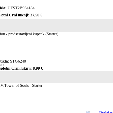
kla:
UFST2B934184
0 €
letni Črni luknji: 37,50 €
on - predsestavljeni kupcek (Starter)
tikla:
STG6240
,99 €
pletni Črni luknji: 8,99 €
IV:Tower of Souls - Starter
Dodaj na