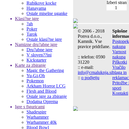
Izberi stran
Rubikove kocke
1
Hanayama
Ostale miselne uganke
Klasi?ne igre
?ah
Poker
© 2006 - 2018
Splošne
Tarok
Ponva d.o.o.,
informac
Ostale klasi?ne igre
Kamnik. Vse
Postopek
Namizne dru?abne igre
pravice pridržane.
nakupa
Dru?abne igre
Varnost
V sloven??ini
:: telefon: 0590
nakupa
Kickstarter
31220
Piškotki
Karte za zbiranje
:: e-mail:
Vračilo
Magic the Gathering
info@crnaluknja.si
blaga in
Yu-Gi-Oh
::
o podjetju
reklamac
Pokemon
Pritožbe 
Arkham Horror LCG
spori
Flesh and Blood
Kontakti
Ostale igre za zbiranje
Dodatna Oprema
Igre s figuricami
Shadespire
Warhammer
Warhammer 40k
Blood Bowl