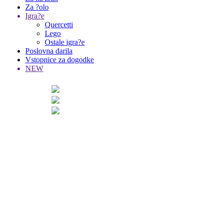
Za ?olo
Igra?e
Quercetti
Lego
Ostale igra?e
Poslovna darila
Vstopnice za dogodke
NEW