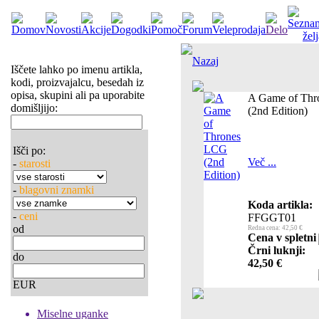
Nazaj
Iščete lahko po imenu artikla,
kodi, proizvajalcu, besedah iz
opisa, skupini ali pa uporabite
A Game of Th
domišljijo:
(2nd Edition)
Išči po:
Več ...
-
starosti
-
blagovni znamki
Koda artikla:
-
ceni
FFGGT01
od
Redna cena: 42,50 €
Cena v spletni
Črni luknji:
do
42,50 €
EUR
Miselne uganke