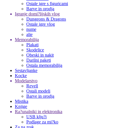
Ostale igre s figuricami
Barve in orodja
Igranje domi?lijskih vlog
Dungeons & Dragons
Ostale igre vlog
nume
alie
Memorabilija
Plakati
Skodelice
Obeski in nakit
Darilni paketi
Ostala memorabilija
Sestavljanke
Kocke
Modelarstvo
Revell
Ostali modeli
Barve in orodja
Mistika
Knjige
Ra?unalniki in elektronika
USB klju?i
Podlage za mi?ko
Za na zrak