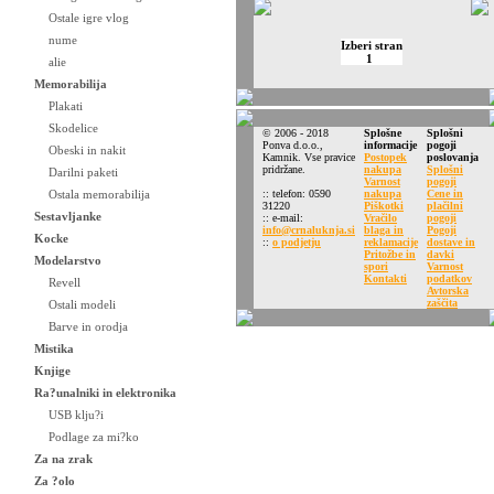
Ostale igre vlog
nume
Izberi stran
1
alie
Memorabilija
Plakati
Skodelice
© 2006 - 2018
Splošne
Splošni
Ponva d.o.o.,
informacije
pogoji
Obeski in nakit
Kamnik. Vse pravice
Postopek
poslovanja
pridržane.
nakupa
Splošni
Darilni paketi
Varnost
pogoji
Ostala memorabilija
:: telefon: 0590
nakupa
Cene in
31220
Piškotki
plačilni
Sestavljanke
:: e-mail:
Vračilo
pogoji
info@crnaluknja.si
blaga in
Pogoji
Kocke
::
o podjetju
reklamacije
dostave in
Pritožbe in
davki
Modelarstvo
spori
Varnost
Kontakti
podatkov
Revell
Avtorska
zaščita
Ostali modeli
Barve in orodja
Mistika
Knjige
Ra?unalniki in elektronika
USB klju?i
Podlage za mi?ko
Za na zrak
Za ?olo