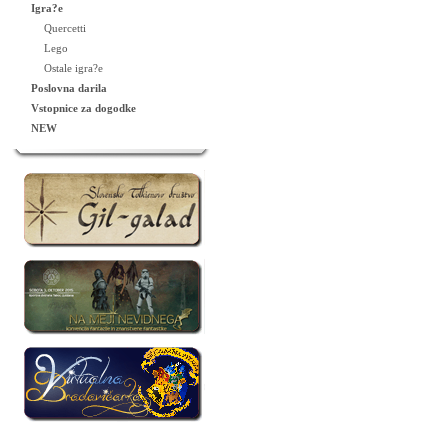
Igra?e
Quercetti
Lego
Ostale igra?e
Poslovna darila
Vstopnice za dogodke
NEW