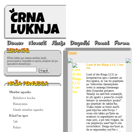
Nazaj
Iščete lahko po imenu artikla, kodi,
proizvajalcu, besedah iz opisa, skupini ali pa
uporabite domišljijo:
Lord of the Rings LCG Core
Set
Lord of the Rings LCG je
kooperativna igra s kartami za
dva igralca, ki vas bo popeljala
po ?udovitem fantazijskem
svetu iz znanega literarnega
dela Gospodar prstanov.
Miselne uganke
Temelji na razli?nih scenarijih,
ki jih igralci s pomo?jo svojih
Rubikove kocke
herojev in zaveznikov posku?
Hanayama
ajo pripeljati do zaklju?ka.
Vsako rundo se boste zna?li
Ostale miselne uganke
pred klju?no odlo?itvijo ?
svoje sile lahko po?ljete na
Klasi?ne igre
avanturo in napredujete na za?
rtani poti, a pri tem tvegate, da
?ah
vas preplavijo nara??ajo?e sile
sovra?nikov. Druga mo?nost je,
Poker
da se neposredno soo?ite s