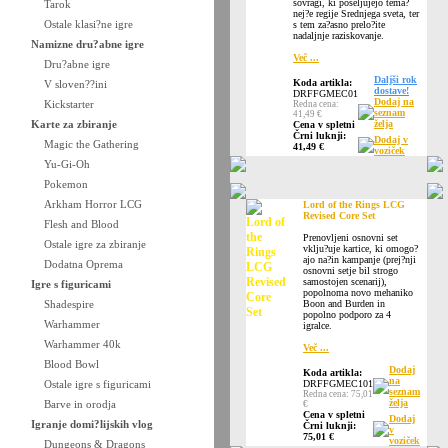
sovragi, ki poseljujejo tema?
Tarok
nej?e regije Srednjega sveta, ter
Ostale klasi?ne igre
s tem za?asno prelo?ite
nadaljnje raziskovanje.
Namizne dru?abne igre
Več ...
Dru?abne igre
Daljši rok
Koda artikla:
V sloven??ini
dostave!
DRFFGMEC01
Dodaj na
Kickstarter
Redna cena:
seznam
41,49 €
Karte za zbiranje
želja
Cena v spletni
Črni luknji:
Dodaj v
Magic the Gathering
41,49 €
voziček
Yu-Gi-Oh
Pokemon
Arkham Horror LCG
Lord of the Rings LCG
Revised Core Set
Flesh and Blood
Prenovljeni osnovni set
Ostale igre za zbiranje
vklju?uje kartice, ki omogo?
ajo na?in kampanje (prej?nji
Dodatna Oprema
osnovni setje bil strogo
samostojen scenarij),
Igre s figuricami
popolnoma novo mehaniko
Shadespire
Boon and Burden in
popolno podporo za 4
Warhammer
igralce.
Warhammer 40k
Več ...
Blood Bowl
Dodaj
Koda artikla:
na
Ostale igre s figuricami
DRFFGMEC101
seznam
Redna cena: 75,01
želja
Barve in orodja
€
Cena v spletni
Dodaj
Igranje domi?lijskih vlog
Črni luknji:
v
75,01 €
voziček
Dungeons & Dragons