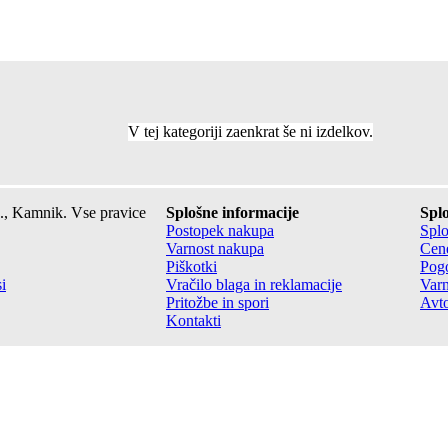
V tej kategoriji zaenkrat še ni izdelkov.
., Kamnik. Vse pravice
Splošne informacije
Splo
Postopek nakupa
Splo
Varnost nakupa
Cene
Piškotki
Pogo
i
Vračilo blaga in reklamacije
Varn
Pritožbe in spori
Avto
Kontakti