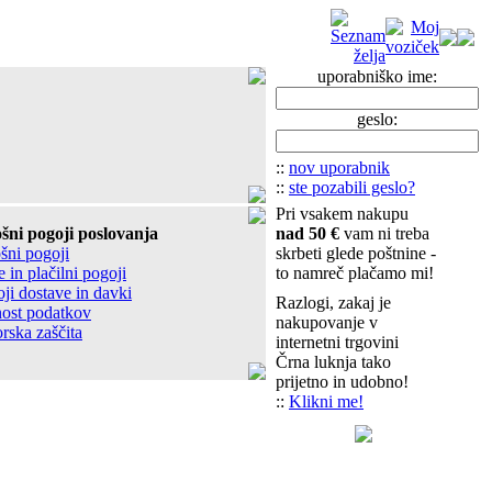
uporabniško ime:
geslo:
::
nov uporabnik
::
ste pozabili geslo?
Pri vsakem nakupu
šni pogoji poslovanja
nad 50 €
vam ni treba
šni pogoji
skrbeti glede poštnine -
 in plačilni pogoji
to namreč plačamo mi!
ji dostave in davki
Razlogi, zakaj je
ost podatkov
nakupovanje v
rska zaščita
internetni trgovini
Črna luknja tako
prijetno in udobno!
::
Klikni me!