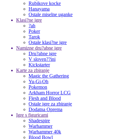
Rubikove kocke
Hanayama
Ostale miselne uganke
Klasi?ne igre
?ah
Poker
Tarok
Ostale klasi?ne igre
Namizne dru?abne igre
Dru?abne igre
V sloven??ini
Kickstarter
Karte za zbiranje
Magic the Gathering
Yu-Gi-Oh
Pokemon
Arkham Horror LCG
Flesh and Blood
Ostale igre za zbiranje
Dodatna Oprema
Igre s figuricami
Shadespire
Warhammer
Warhammer 40k
Blood Bowl