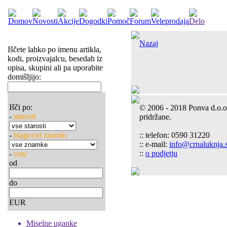
Nazaj
Iščete lahko po imenu artikla,
kodi, proizvajalcu, besedah iz
opisa, skupini ali pa uporabite
domišljijo:
Išči po:
© 2006 - 2018 Ponva d.o.o
-
starosti
pridržane.
-
blagovni znamki
:: telefon: 0590 31220
:: e-mail:
info@crnaluknja.s
::
o podjetju
-
ceni
od
do
EUR
Miselne uganke