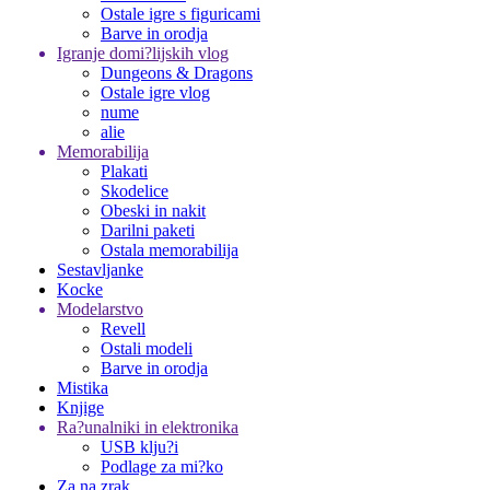
Ostale igre s figuricami
Barve in orodja
Igranje domi?lijskih vlog
Dungeons & Dragons
Ostale igre vlog
nume
alie
Memorabilija
Plakati
Skodelice
Obeski in nakit
Darilni paketi
Ostala memorabilija
Sestavljanke
Kocke
Modelarstvo
Revell
Ostali modeli
Barve in orodja
Mistika
Knjige
Ra?unalniki in elektronika
USB klju?i
Podlage za mi?ko
Za na zrak