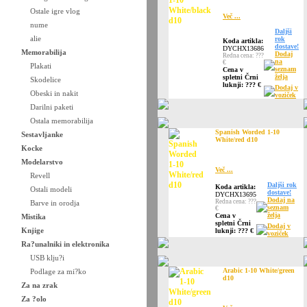
Ostale igre vlog
Več ...
nume
Daljši
alie
rok
Koda artikla:
dostave!
DYCHX13686
Memorabilija
Dodaj
Redna cena: ???
na
€
Plakati
seznam
Cena v
želja
spletni Črni
Skodelice
luknji: ??? €
Dodaj v
Obeski in nakit
voziček
Darilni paketi
Ostala memorabilija
Spanish Worded 1-10
Sestavljanke
White/red d10
Kocke
Modelarstvo
Več ...
Revell
Daljši rok
Koda artikla:
Ostali modeli
dostave!
DYCHX13695
Dodaj na
Redna cena: ???
Barve in orodja
seznam
€
želja
Cena v
Mistika
spletni Črni
Dodaj v
Knjige
luknji: ??? €
voziček
Ra?unalniki in elektronika
USB klju?i
Arabic 1-10 White/green
Podlage za mi?ko
d10
Za na zrak
Za ?olo