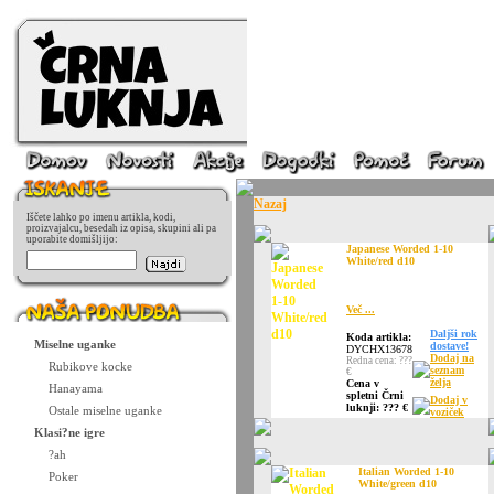
Nazaj
Iščete lahko po imenu artikla, kodi,
proizvajalcu, besedah iz opisa, skupini ali pa
uporabite domišljijo:
Japanese Worded 1-10
White/red d10
Več ...
Daljši rok
Koda artikla:
Miselne uganke
dostave!
DYCHX13678
Dodaj na
Redna cena: ???
Rubikove kocke
seznam
€
želja
Cena v
Hanayama
spletni Črni
Dodaj v
luknji: ??? €
Ostale miselne uganke
voziček
Klasi?ne igre
?ah
Italian Worded 1-10
Poker
White/green d10