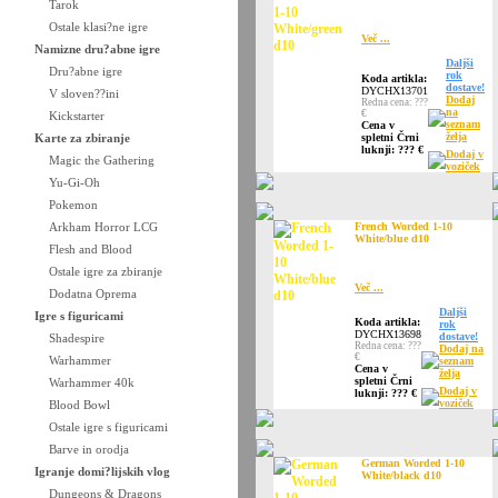
Tarok
Ostale klasi?ne igre
Več ...
Namizne dru?abne igre
Daljši
Dru?abne igre
rok
Koda artikla:
dostave!
DYCHX13701
V sloven??ini
Dodaj
Redna cena: ???
na
€
Kickstarter
seznam
Cena v
želja
Karte za zbiranje
spletni Črni
luknji: ??? €
Dodaj v
Magic the Gathering
voziček
Yu-Gi-Oh
Pokemon
Arkham Horror LCG
French Worded 1-10
White/blue d10
Flesh and Blood
Ostale igre za zbiranje
Več ...
Dodatna Oprema
Daljši
Igre s figuricami
Koda artikla:
rok
DYCHX13698
dostave!
Shadespire
Redna cena: ???
Dodaj na
€
Warhammer
seznam
Cena v
želja
spletni Črni
Warhammer 40k
Dodaj v
luknji: ??? €
voziček
Blood Bowl
Ostale igre s figuricami
Barve in orodja
German Worded 1-10
Igranje domi?lijskih vlog
White/black d10
Dungeons & Dragons