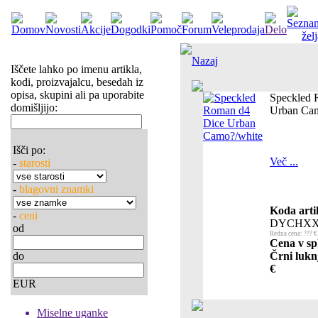
Nazaj
Iščete lahko po imenu artikla,
kodi, proizvajalcu, besedah iz
opisa, skupini ali pa uporabite
Speckled 
domišljijo:
Urban Cam
Išči po:
Več ...
-
starosti
-
blagovni znamki
Koda arti
-
ceni
DYCHXX
od
Redna cena: ??? €
Cena v sp
do
Črni lukn
€
EUR
Miselne uganke