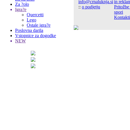
info@crnaluknja.si
in rekla
Za ?olo
::
o podjetju
Pritožbe
Igra?e
spori
Quercetti
Kontakti
Lego
Ostale igra?e
Poslovna darila
Vstopnice za dogodke
NEW