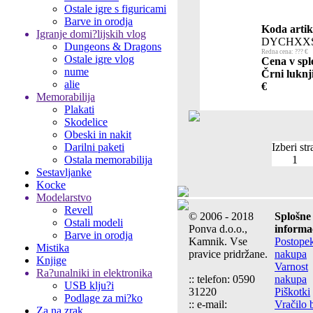
Ostale igre s figuricami
Barve in orodja
Koda artik
Igranje domi?lijskih vlog
DYCHXXS
Dungeons & Dragons
Redna cena: ??? €
Ostale igre vlog
Cena v spl
nume
Črni luknj
alie
€
Memorabilija
Plakati
Skodelice
Obeski in nakit
Darilni paketi
Izberi str
Ostala memorabilija
1
Sestavljanke
Kocke
Modelarstvo
Revell
© 2006 - 2018
Splošne
Ostali modeli
Ponva d.o.o.,
informa
Barve in orodja
Kamnik. Vse
Postope
Mistika
pravice pridržane.
nakupa
Knjige
Varnost
Ra?unalniki in elektronika
:: telefon: 0590
nakupa
USB klju?i
31220
Piškotki
Podlage za mi?ko
:: e-mail:
Vračilo 
Za na zrak