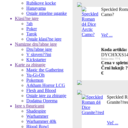
Rubikove kocke
Hanayama
Speckled Roma
Ostale miselne uganke
Camo?
Klasi?ne igre
?ah
Poker
Tarok
Več ...
Ostale klasi?ne igre
Namizne dru?abne igre
Dru?abne igre
Koda artikla:
V sloven??ini
DYCHXXS14
Kickstarter
Redna cena: ??? €
Cena v spletn
Karte za zbiranje
Črni luknji: 
Magic the Gathering
€
Yu-Gi-Oh
Pokemon
Arkham Horror LCG
Flesh and Blood
Ostale igre za zbiranje
Speckled R
Dodatna Oprema
Granite?/re
Igre s figuricami
Shadespire
Warhammer
Warhammer 40k
Več ...
Blood Bowl