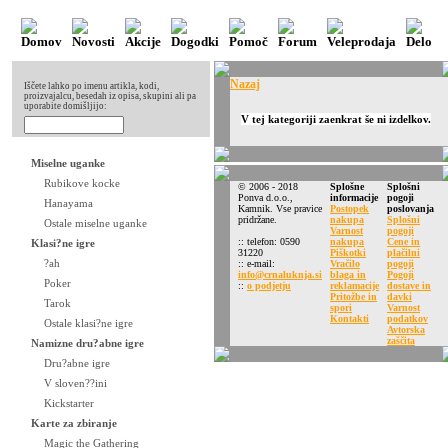
Nazaj
Iščete lahko po imenu artikla, kodi,
proizvajalcu, besedah iz opisa, skupini ali pa
uporabite domišljijo:
V tej kategoriji zaenkrat še ni izdelkov.
Miselne uganke
Rubikove kocke
© 2006 - 2018
Splošne
Splošni
Ponva d.o.o.,
informacije
pogoji
Hanayama
Kamnik. Vse pravice
Postopek
poslovanja
pridržane.
nakupa
Splošni
Ostale miselne uganke
Varnost
pogoji
:: telefon: 0590
nakupa
Cene in
Klasi?ne igre
31220
Piškotki
plačilni
?ah
:: e-mail:
Vračilo
pogoji
info@crnaluknja.si
blaga in
Pogoji
Poker
::
o podjetju
reklamacije
dostave in
Pritožbe in
davki
Tarok
spori
Varnost
Kontakti
podatkov
Ostale klasi?ne igre
Avtorska
zaščita
Namizne dru?abne igre
Dru?abne igre
V sloven??ini
Kickstarter
Karte za zbiranje
Magic the Gathering