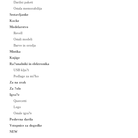
Darilni paketi
Ostala memorabilija
Sestavljanke
Kocke
Modelarstvo
Revell
Ostali modeli
Barve in orodja
Mistika
Knjige
Ra?unalniki in elektronika
USB klju?i
Podlage za mi?ko
Za na zrak
Za ?olo
Igra?e
Quercetti
Lego
Ostale igra?e
Poslovna darila
Vstopnice za dogodke
NEW