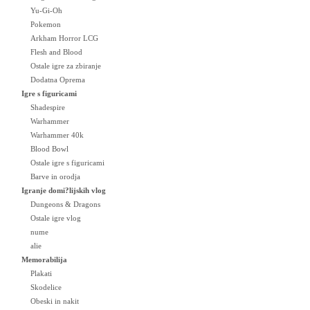
Yu-Gi-Oh
Pokemon
Arkham Horror LCG
Flesh and Blood
Ostale igre za zbiranje
Dodatna Oprema
Igre s figuricami
Shadespire
Warhammer
Warhammer 40k
Blood Bowl
Ostale igre s figuricami
Barve in orodja
Igranje domi?lijskih vlog
Dungeons & Dragons
Ostale igre vlog
nume
alie
Memorabilija
Plakati
Skodelice
Obeski in nakit