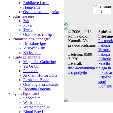
Rubikove kocke
Izberi stran
Hanayama
1
Ostale miselne uganke
Klasi?ne igre
?ah
Poker
Tarok
© 2006 - 2018
Splošne
Ostale klasi?ne igre
Ponva d.o.o.,
informac
Namizne dru?abne igre
Kamnik. Vse
Postopek
Dru?abne igre
pravice pridržane.
nakupa
V sloven??ini
Varnost
Kickstarter
:: telefon: 0590
nakupa
Karte za zbiranje
31220
Piškotki
Magic the Gathering
:: e-mail:
Vračilo
Yu-Gi-Oh
info@crnaluknja.si
blaga in
Pokemon
::
o podjetju
reklamac
Arkham Horror LCG
Pritožbe 
Flesh and Blood
spori
Ostale igre za zbiranje
Kontakti
Dodatna Oprema
Igre s figuricami
Shadespire
Warhammer
Warhammer 40k
Blood Bowl