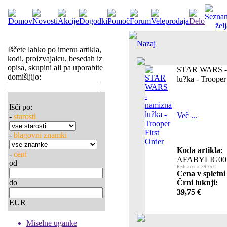
Nazaj
Iščete lahko po imenu artikla,
kodi, proizvajalcu, besedah iz
opisa, skupini ali pa uporabite
STAR WARS - 
domišljijo:
lu?ka - Trooper
Išči po:
Več ...
-
starosti
-
blagovni znamki
Koda artikla:
-
ceni
AFABYLIG00
od
Redna cena: 39,75 €
Cena v spletni
do
Črni luknji:
39,75 €
EUR
Miselne uganke