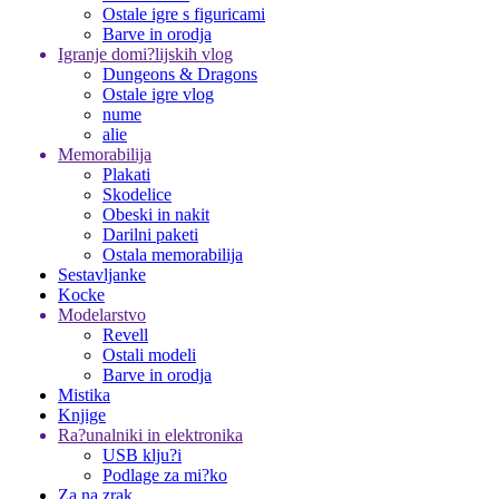
Ostale igre s figuricami
Barve in orodja
Igranje domi?lijskih vlog
Dungeons & Dragons
Ostale igre vlog
nume
alie
Memorabilija
Plakati
Skodelice
Obeski in nakit
Darilni paketi
Ostala memorabilija
Sestavljanke
Kocke
Modelarstvo
Revell
Ostali modeli
Barve in orodja
Mistika
Knjige
Ra?unalniki in elektronika
USB klju?i
Podlage za mi?ko
Za na zrak