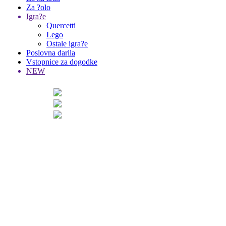
Za ?olo
Igra?e
Quercetti
Lego
Ostale igra?e
Poslovna darila
Vstopnice za dogodke
NEW