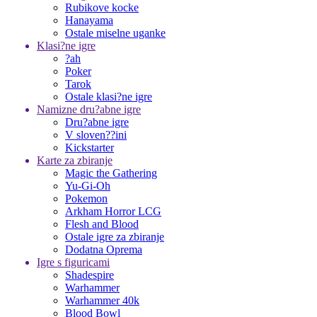
Rubikove kocke
Hanayama
Ostale miselne uganke
Klasi?ne igre
?ah
Poker
Tarok
Ostale klasi?ne igre
Namizne dru?abne igre
Dru?abne igre
V sloven??ini
Kickstarter
Karte za zbiranje
Magic the Gathering
Yu-Gi-Oh
Pokemon
Arkham Horror LCG
Flesh and Blood
Ostale igre za zbiranje
Dodatna Oprema
Igre s figuricami
Shadespire
Warhammer
Warhammer 40k
Blood Bowl