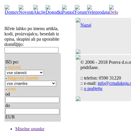
Nazaj
Iščete lahko po imenu artikla,
kodi, proizvajalcu, besedah iz
opisa, skupini ali pa uporabite
domišljijo:
Išči po:
© 2006 - 2018 Ponva d.o.o
-
starosti
pridržane.
-
blagovni znamki
:: telefon: 0590 31220
:: e-mail:
info@crnaluknja.s
::
o podjetju
-
ceni
od
do
EUR
Miselne uganke