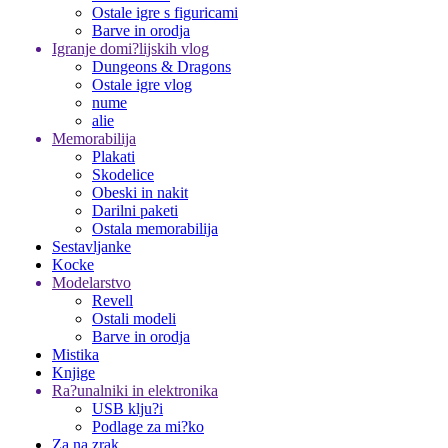
Ostale igre s figuricami
Barve in orodja
Igranje domi?lijskih vlog
Dungeons & Dragons
Ostale igre vlog
nume
alie
Memorabilija
Plakati
Skodelice
Obeski in nakit
Darilni paketi
Ostala memorabilija
Sestavljanke
Kocke
Modelarstvo
Revell
Ostali modeli
Barve in orodja
Mistika
Knjige
Ra?unalniki in elektronika
USB klju?i
Podlage za mi?ko
Za na zrak