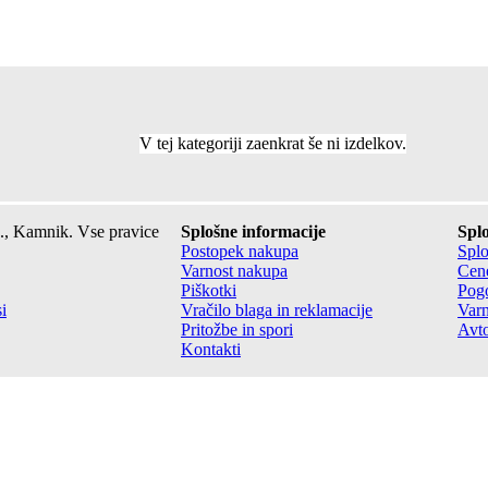
V tej kategoriji zaenkrat še ni izdelkov.
., Kamnik. Vse pravice
Splošne informacije
Splo
Postopek nakupa
Splo
Varnost nakupa
Cene
Piškotki
Pogo
i
Vračilo blaga in reklamacije
Varn
Pritožbe in spori
Avto
Kontakti