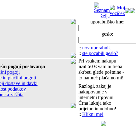
uporabniško ime:
geslo:
::
nov uporabnik
::
ste pozabili geslo?
Pri vsakem nakupu
šni pogoji poslovanja
nad 50 €
vam ni treba
šni pogoji
skrbeti glede poštnine -
 in plačilni pogoji
to namreč plačamo mi!
ji dostave in davki
Razlogi, zakaj je
ost podatkov
nakupovanje v
rska zaščita
internetni trgovini
Črna luknja tako
prijetno in udobno!
::
Klikni me!