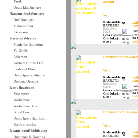
Tarok
assorted
Ostale klasi?ne igre
Namizne dru?abne igre
Več ...
Dru?abne igre
Koda artikla:
Dod
BARTL5350
sezn
V sloven??ini
Redna cena:
Izd
Kickstarter
9,50 €
tren
Cena v spletni
na z
Karte za zbiranje
Črni luknji:
Kda
9,50 €
Magic the Gathering
Yu-Gi-Oh
Pokemon
Dreamcatcher 9 cm, assort
Arkham Horror LCG
Flesh and Blood
Več ...
Ostale igre za zbiranje
Koda artikla:
Dod
BARTL7724
sezn
Dodatna Oprema
Redna cena:
Izd
6,80 €
Igre s figuricami
tren
Cena v spletni
na z
Shadespire
Črni luknji:
Kda
6,80 €
Warhammer
Warhammer 40k
Blood Bowl
Dreamcatcher 11 cm, assor
Ostale igre s figuricami
Barve in orodja
Več ...
Igranje domi?lijskih vlog
Koda artikla:
Dod
BARTL1967
sezn
Dungeons & Dragons