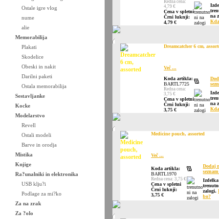
Redna cena:
Izd
4,79 €
Ostale igre vlog
tren
Cena v spletni
na z
Črni luknji:
nume
Kda
4,79 €
alie
Memorabilija
Dreamcatcher 6 cm, assort
Plakati
Skodelice
Obeski in nakit
Več ...
Darilni paketi
Koda artikla:
Dod
BARTL7725
sezn
Ostala memorabilija
Redna cena:
Izd
3,75 €
Sestavljanke
tren
Cena v spletni
na z
Črni luknji:
Kocke
Kda
3,75 €
Modelarstvo
Revell
Medicine pouch, assorted
Ostali modeli
Barve in orodja
Mistika
Več ...
Knjige
Dodaj 
Koda artikla:
seznam 
Ra?unalniki in elektronika
BARTL1970
Redna cena: 3,75 €
Izdelka
USB klju?i
Cena v spletni
trenutn
Črni luknji:
zalogi.
Podlage za mi?ko
3,75 €
bo?
Za na zrak
Za ?olo