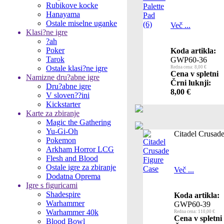
Rubikove kocke
Hanayama
Ostale miselne uganke
Več ...
Klasi?ne igre
?ah
Poker
Koda artikla:
Tarok
GWP60-36
Ostale klasi?ne igre
Redna cena: 8,00 €
Cena v spletni
Namizne dru?abne igre
Črni luknji:
Dru?abne igre
8,00 €
V sloven??ini
Kickstarter
Karte za zbiranje
Magic the Gathering
Yu-Gi-Oh
Citadel Crusad
Pokemon
Arkham Horror LCG
Flesh and Blood
Ostale igre za zbiranje
Več ...
Dodatna Oprema
Igre s figuricami
Shadespire
Koda artikla:
Warhammer
GWP60-39
Warhammer 40k
Redna cena: 110,00 €
Cena v spletni
Blood Bowl