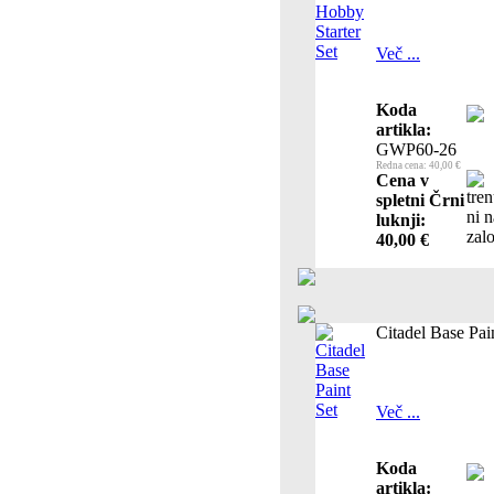
Več ...
Koda
artikla:
GWP60-26
Redna cena: 40,00 €
Cena v
spletni Črni
luknji:
40,00 €
Citadel Base Pai
Več ...
Koda
artikla: