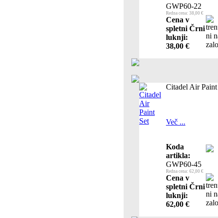
GWP60-22
Redna cena: 38,00 €
Cena v
spletni Črni
luknji:
38,00 €
Citadel Air Paint
Več ...
Koda
artikla:
GWP60-45
Redna cena: 62,00 €
Cena v
spletni Črni
luknji:
62,00 €