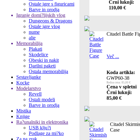
Črni luknji:
Ostale igre s figuricami
110,00 €
Barve in orodja
Igranje domi?lijskih vlog
Dungeons & Dragons
Ostale igre vlog
nume
Citadel Battle F
alie
Memorabilija
Plakati
Skodelice
Več ...
Obeski in nakit
Darilni paketi
Ostala memorabilija
Koda artikla:
Sestavljanke
GWP60-38
Kocke
Redna cena: 85,00 €
Cena v spletni
Modelarstvo
Črni luknji:
Revell
85,00 €
Ostali modeli
Barve in orodja
Mistika
Knjige
Ra?unalniki in elektronika
Citadel Skirmi
USB klju?i
Case
Podlage za mi?ko
Za na zrak