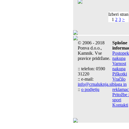
Izberi stran
1
2
3
>
© 2006 - 2018
Splošne
Ponva d.o.o.,
informac
Kamnik. Vse
Postopek
pravice pridržane.
nakupa
Varnost
:: telefon: 0590
nakupa
31220
Piškotki
:: e-mail:
Vračilo
info@crnaluknja.si
blaga in
::
o podjetju
reklamac
Pritožbe 
spori
Kontakti