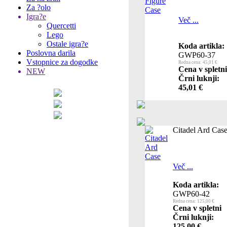
Za ?olo
Igra?e
Več ...
Quercetti
Lego
Ostale igra?e
Koda artikla:
Poslovna darila
GWP60-37
Vstopnice za dogodke
Redna cena: 45,01 €
Cena v spletni
NEW
Črni luknji:
45,01 €
Citadel Ard Cas
Več ...
Koda artikla:
GWP60-42
Redna cena: 125,00 €
Cena v spletni
Črni luknji:
125,00 €