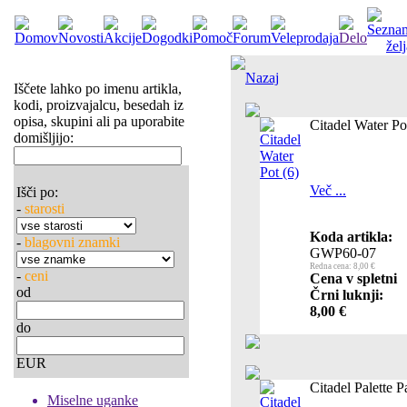
Nazaj
Iščete lahko po imenu artikla,
kodi, proizvajalcu, besedah iz
opisa, skupini ali pa uporabite
Citadel Water Po
domišljijo:
Več ...
Išči po:
-
starosti
Koda artikla:
-
blagovni znamki
GWP60-07
Redna cena: 8,00 €
-
ceni
Cena v spletni
od
Črni luknji:
8,00 €
do
EUR
Citadel Palette P
Miselne uganke