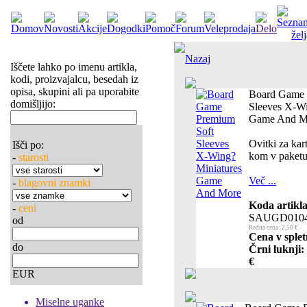
Nazaj
Iščete lahko po imenu artikla,
kodi, proizvajalcu, besedah iz
opisa, skupini ali pa uporabite
Board Game 
domišljijo:
Sleeves X-Wi
Game And M
Ovitki za ka
Išči po:
kom v paketu
-
starosti
Več ...
-
blagovni znamki
Koda artikla
-
ceni
SAUGD010
od
Redna cena: 2,50 €
Cena v splet
do
Črni luknji:
€
EUR
Miselne uganke