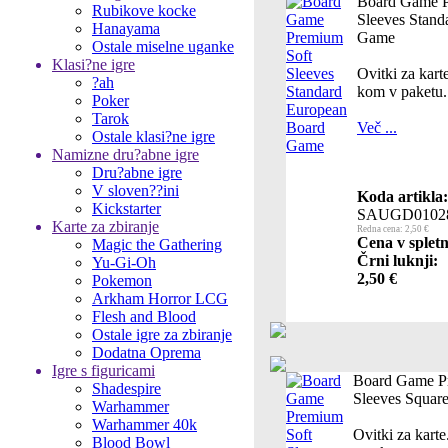
Board Game P
Rubikove kocke
Sleeves Stand
Hanayama
Game
Ostale miselne uganke
Klasi?ne igre
Ovitki za kar
?ah
kom v paketu.
Poker
Tarok
Več ...
Ostale klasi?ne igre
Namizne dru?abne igre
Dru?abne igre
V sloven??ini
Koda artikla:
Kickstarter
SAUGD0102
Karte za zbiranje
Redna cena: 2,50 €
Cena v spletn
Magic the Gathering
Črni luknji:
Yu-Gi-Oh
2,50 €
Pokemon
Arkham Horror LCG
Flesh and Blood
Ostale igre za zbiranje
Dodatna Oprema
Igre s figuricami
Board Game P
Shadespire
Sleeves Squar
Warhammer
Warhammer 40k
Ovitki za kar
Blood Bowl