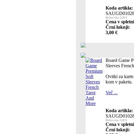
Koda artikla:
SAUGD0102
Redna cena: 3,00 €
Cena v spletn
Črni luknji:
3,00 €
Board Game P
Sleeves Frenc
Ovitki za kart
kom v paketu.
Več ...
Koda artikla:
SAUGD0102
Redna cena: 3,00 €
Cena v spletn
Črni luknji: