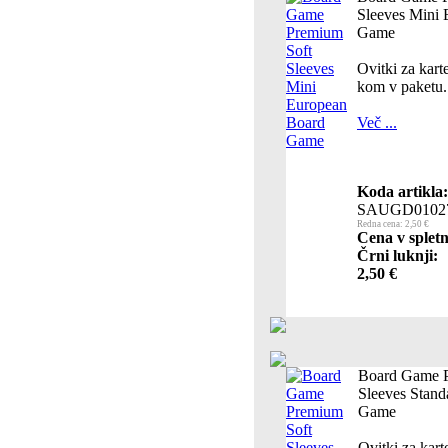
Sleeves Mini
Game
Ovitki za kar
kom v paketu.
Več ...
Koda artikla:
SAUGD0102
Redna cena: 2,50 €
Cena v spletn
Črni luknji:
2,50 €
Board Game P
Sleeves Stan
Game
Ovitki za kar