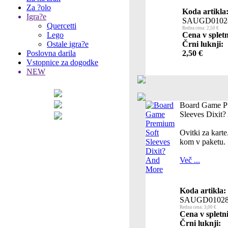
Za ?olo
Koda artikla
Igra?e
SAUGD0102
Quercetti
Redna cena: 2,50 €
Lego
Cena v spletn
Ostale igra?e
Črni luknji:
Poslovna darila
2,50 €
Vstopnice za dogodke
NEW
Board Game P
Sleeves Dixit
Ovitki za kar
kom v paketu.
Več ...
Koda artikla:
SAUGD0102
Redna cena: 3,00 €
Cena v spletn
Črni luknji: