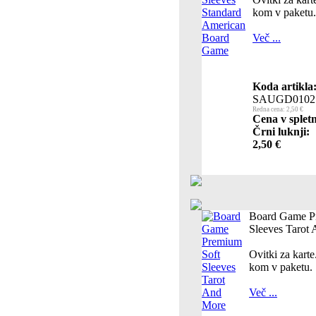
kom v paketu.
Več ...
Koda artikla
SAUGD0102
Redna cena: 2,50 €
Cena v spletn
Črni luknji:
2,50 €
Board Game P
Sleeves Tarot
Ovitki za kar
kom v paketu.
Več ...