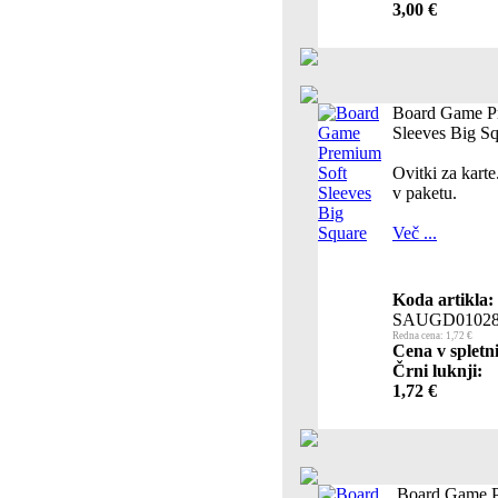
3,00 €
Board Game P
Sleeves Big S
Ovitki za kar
v paketu.
Več ...
Koda artikla:
SAUGD0102
Redna cena: 1,72 €
Cena v spletn
Črni luknji:
1,72 €
Board Game P