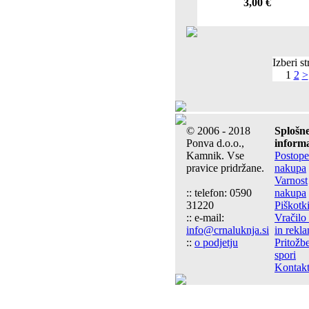
3,00 €
Izberi st
1
2
>
© 2006 - 2018
Splošn
Ponva d.o.o.,
informa
Kamnik. Vse
Postop
pravice pridržane.
nakupa
Varnost
:: telefon: 0590
nakupa
31220
Piškotk
:: e-mail:
Vračilo
info@crnaluknja.si
in rekl
::
o podjetju
Pritožbe
spori
Kontakt