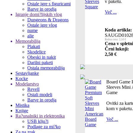
v paketu.
Ostale igre s figuricami
Barve in orodja
Več ...
Igranje domi?lijskih vlog
Dungeons & Dragons
Ostale igre vlog
Koda artikla:
nume
SAUGD0102
alie
Redna cena: 2,50 €
Memorabilija
Cena v spletn
Plakati
Črni luknji:
Skodelice
2,50 €
Obeski in nakit
Darilni paketi
Ostala memorabilija
Sestavljanke
Kocke
Board Game P
Modelarstvo
Sleeves Mini
Revell
Game
Ostali modeli
Barve in orodja
Ovitki za kar
Mistika
kom v paketu.
Knjige
Ra?unalniki in elektronika
Več ...
USB klju?i
Podlage za mi?ko
Za na zrak