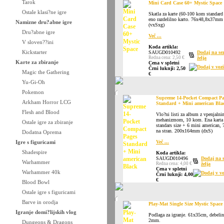
Tarok
Mini Card Case 60+ Mystic Space
Ostale klasi?ne igre
Skatla za karte (60-100 kom standard 
eno razdelilno karto. 76x48,8x37mm
Namizne dru?abne igre
(vxSxg)
Dru?abne igre
Več ...
V sloven??ini
Koda artikla:
Kickstarter
SAUGD010492
Dodaj na s
Redna cena: 2,50 €
želja
Karte za zbiranje
Cena v spletni
Dodaj v voz
Črni luknji: 2,50
Magic the Gathering
€
Yu-Gi-Oh
Pokemon
Supreme 14-Pocket Compact Pa
Arkham Horror LCG
Standard + Mini american Bla
Flesh and Blood
Vlo?ni listi za album z vpenjalni
mehanizmom, 10 kom. Ena karta
Ostale igre za zbiranje
standars size + 6 mini american, 7
na stran. 200x164mm (dxS)
Dodatna Oprema
Igre s figuricami
Več ...
Shadespire
Koda artikla:
SAUGD010496
Dodaj na 
Warhammer
Redna cena: 4,00 €
želja
Cena v spletni
Warhammer 40k
Dodaj v vo
Črni luknji: 4,00
€
Blood Bowl
Ostale igre s figuricami
Barve in orodja
Play-Mat Single Size Mystic Space
Igranje domi?lijskih vlog
Podlaga za igranje. 61x35cm, debelin
2mm.
Dungeons & Dragons