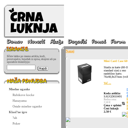
Nazaj
Iščete lahko po imenu artikla, kodi,
proizvajalcu, besedah iz opisa, skupini ali pa
Mini Card Case 60
uporabite domišljijo:
Skatla za karte (60-
standard size) z eno
razdelilno karto.
76x48,8x37mm (vxS
Več ...
Miselne uganke
D
r
Koda artikla:
Rubikove kocke
d
SAUGD010491
Redna cena:
Hanayama
2,50 €
Cena v spletni
Ostale miselne uganke
ž
Črni luknji:
2,50 €
Klasi?ne igre
D
v
?ah
Poker