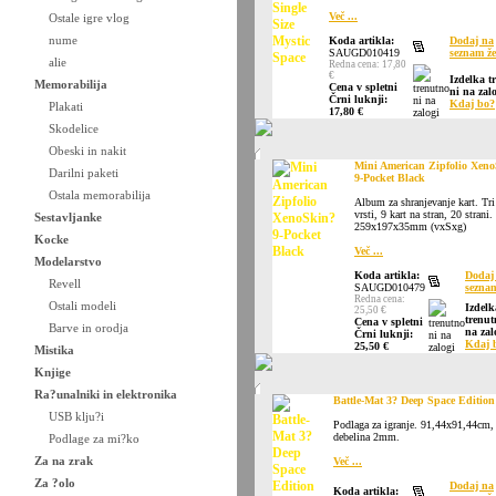
Več ...
Ostale igre vlog
nume
Koda artikla:
Dodaj na
SAUGD010419
seznam že
alie
Redna cena: 17,80
€
Izdelka t
Memorabilija
Cena v spletni
ni na zalo
Črni luknji:
Kdaj bo?
Plakati
17,80 €
Skodelice
Obeski in nakit
Mini American Zipfolio Xen
Darilni paketi
9-Pocket Black
Ostala memorabilija
Album za shranjevanje kart. Tri
vrsti, 9 kart na stran, 20 strani.
Sestavljanke
259x197x35mm (vxSxg)
Kocke
Več ...
Modelarstvo
Koda artikla:
Dodaj
Revell
SAUGD010479
seznam
Redna cena:
Ostali modeli
Izdelk
25,50 €
trenut
Cena v spletni
Barve in orodja
na zal
Črni luknji:
Kdaj 
25,50 €
Mistika
Knjige
Ra?unalniki in elektronika
Battle-Mat 3? Deep Space Edition
USB klju?i
Podlaga za igranje. 91,44x91,44cm,
debelina 2mm.
Podlage za mi?ko
Za na zrak
Več ...
Za ?olo
Dodaj na
Koda artikla: