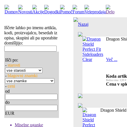
Nazaj
Iščete lahko po imenu artikla,
kodi, proizvajalcu, besedah iz
opisa, skupini ali pa uporabite
Dragon Shie
domišljijo:
Več ...
Išči po:
-
starosti
-
blagovni znamki
Koda artik
Redna cena: 3,99 €
Cena v sple
-
ceni
od
do
Dragon Shield 
EUR
Miselne uganke