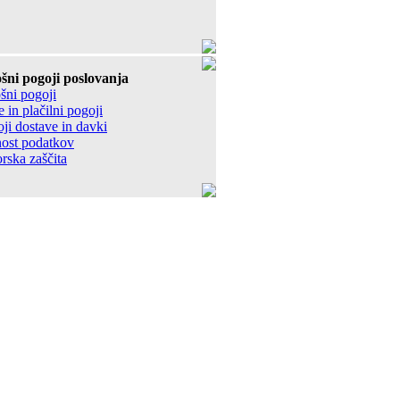
šni pogoji poslovanja
šni pogoji
 in plačilni pogoji
ji dostave in davki
ost podatkov
rska zaščita