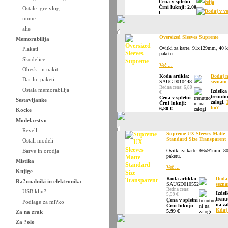
Cena v spletni
želja
Črni luknji: 2,00
Ostale igre vlog
Dodaj v vo
€
nume
alie
Oversized Sleeves Supreme
Memorabilija
Ovitki za karte. 91x129mm, 40 
Plakati
paketu.
Skodelice
Več ...
Obeski in nakit
Koda artikla:
Dodaj 
Darilni paketi
SAUGD010448
seznam 
Redna cena: 6,80
Ostala memorabilija
Izdelka
€
trenutn
Cena v spletni
Sestavljanke
zalogi.
Črni luknji:
bo?
6,80 €
Kocke
Modelarstvo
Revell
Supreme UX Sleeves Matte
Standard Size Transparent
Ostali modeli
Barve in orodja
Ovitki za karte. 66x91mm, 8
paketu.
Mistika
Več ...
Knjige
Koda artikla:
Doda
Ra?unalniki in elektronika
SAUGD010552
sezna
Redna cena:
USB klju?i
Izdel
5,99 €
trenu
Cena v spletni
Podlage za mi?ko
na za
Črni luknji:
Kdaj
5,99 €
Za na zrak
Za ?olo