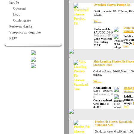
Igra?e
Oversized Sleeves Precise-Fit
Quercetti
Ovitki za karte. 89x127mm, 40 
Lego
paketu.
Ostale igra?e
Več ...
Poslovna darila
Dodaj n
Koda artikla:
seznam 
Vstopnice za dogodke
SAUGD010449
Redna cena: ??? €
Izdelka
NEW
Cena v spletni
trenutn
Črni luknji:
zalogi.
??? €
bo?
Side-Loading Precise-Fit Sleeve
Standard Size
Ovitki za karte. 64x89,5mm, 10
paketu.
Več ...
Koda artikla:
Dodaj 
SAUGD010478
seznam 
Redna cena: 3,50
Izdelka
€
trenutn
Cena v spletni
zalogi.
Črni luknji:
bo?
3,50 €
Precise-Fit Sleeves Resealable
Standard Size
Ovitki za karte. 64x89mm, 100