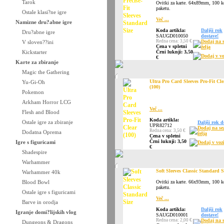
Tarok
Ovitki za karte. 64x89mm, 100 
paketu.
Ostale klasi?ne igre
Več ...
Namizne dru?abne igre
Koda artikla:
Daljši rok
Dru?abne igre
SAUGD010050
dostave!
Redna cena: 3,50 €
Dodaj na 
V sloven??ini
Cena v spletni
želja
Kickstarter
Črni luknji: 3,50
Dodaj v vo
€
Karte za zbiranje
Magic the Gathering
Ultra Pro Card Sleeves Pro-Fit Cle
Yu-Gi-Oh
(100)
Pokemon
Arkham Horror LCG
Več ...
Flesh and Blood
Koda artikla:
Ostale igre za zbiranje
Daljši rok d
UPR82712
Dodaj na s
Redna cena: 3,50 €
Dodatna Oprema
želja
Cena v spletni
Črni luknji: 3,50
Igre s figuricami
Dodaj v voz
€
Shadespire
Warhammer
Soft Sleeves Classic Standard S
Warhammer 40k
Blood Bowl
Ovitki za karte. 66x93mm, 100 
paketu.
Ostale igre s figuricami
Več ...
Barve in orodja
Koda artikla:
Daljši rok
Igranje domi?lijskih vlog
SAUGD010001
dostave!
Redna cena: 2,00 €
Dodaj na 
Dungeons & Dragons