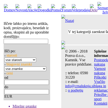
Nazaj
Iščete lahko po imenu artikla,
kodi, proizvajalcu, besedah iz
V tej kategoriji zaenkrat š
opisa, skupini ali pa uporabite
domišljijo:
Išči po:
© 2006 - 2018
Splošne
-
starosti
Ponva d.o.o.,
informac
Kamnik. Vse
Postopek
-
blagovni znamki
pravice pridržane.
nakupa
Varnost
:: telefon: 0590
nakupa
-
ceni
31220
Piškotki
od
:: e-mail:
Vračilo
info@crnaluknja.si
blaga in
do
::
o podjetju
reklamac
Pritožbe 
EUR
spori
Kontakti
Miselne uganke