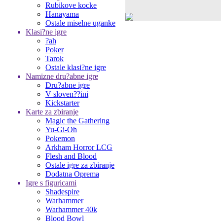
Rubikove kocke
Hanayama
Ostale miselne uganke
Klasi?ne igre
?ah
Poker
Tarok
Ostale klasi?ne igre
Namizne dru?abne igre
Dru?abne igre
V sloven??ini
Kickstarter
Karte za zbiranje
Magic the Gathering
Yu-Gi-Oh
Pokemon
Arkham Horror LCG
Flesh and Blood
Ostale igre za zbiranje
Dodatna Oprema
Igre s figuricami
Shadespire
Warhammer
Warhammer 40k
Blood Bowl