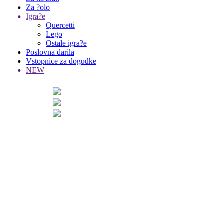
Za ?olo
Igra?e
Quercetti
Lego
Ostale igra?e
Poslovna darila
Vstopnice za dogodke
NEW