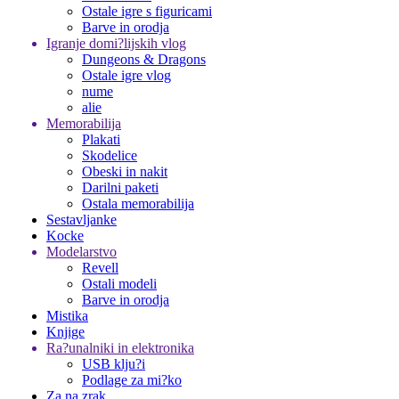
Ostale igre s figuricami
Barve in orodja
Igranje domi?lijskih vlog
Dungeons & Dragons
Ostale igre vlog
nume
alie
Memorabilija
Plakati
Skodelice
Obeski in nakit
Darilni paketi
Ostala memorabilija
Sestavljanke
Kocke
Modelarstvo
Revell
Ostali modeli
Barve in orodja
Mistika
Knjige
Ra?unalniki in elektronika
USB klju?i
Podlage za mi?ko
Za na zrak