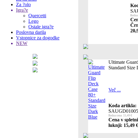
Za ?olo
Kod
Igra?e
SA
Quercetti
Redna 
Cen
Lego
Črn
Ostale igra?e
20,
Poslovna darila
Vstopnice za dogodke
NEW
Ultimate Guar
Standard Size 
Več ...
Koda artikla:
SAUGD01005
Redna cena: 15,49 €
Cena v spletn
luknji: 15,49 