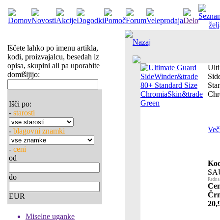
Nazaj
Iščete lahko po imenu artikla,
kodi, proizvajalcu, besedah iz
opisa, skupini ali pa uporabite
Ult
domišljijo:
Sid
Sta
Chr
Išči po:
-
starosti
Več 
-
blagovni znamki
-
ceni
od
Kod
SA
do
Redna 
Cen
Črn
EUR
20,
Miselne uganke