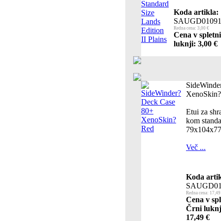
Koda artikla:
SAUGD01091
Redna cena: 3,00 €
Cena v spletn
luknji: 3,00 €
SideWinde
XenoSkin?
Etui za shr
kom standar
79x104x7
Več ...
Koda artik
SAUGD01
Redna cena: 17,49
Cena v spl
Črni luknj
17,49 €