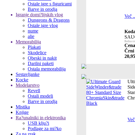
Ostale igre s figuricami
Barve in orodja
Igranje domi?lijskih vlog
Več ..
Dungeons & Dragons
Ostale igre vlog
nume
Koda 
alie
SAU
Memorabilija
Redna ce
Cena 
Plakati
Črni 
Skodelice
20,95
Obeski in nakit
Darilni paketi
Ostala memorabilija
Sestavljanke
Kocke
Ult
Modelarstvo
Sid
Revell
Sta
Ostali modeli
Chr
Barve in orodja
Mistika
Knjige
Ra?unalniki in elektronika
Več 
USB klju?i
Podlage za mi?ko
Za na zrak