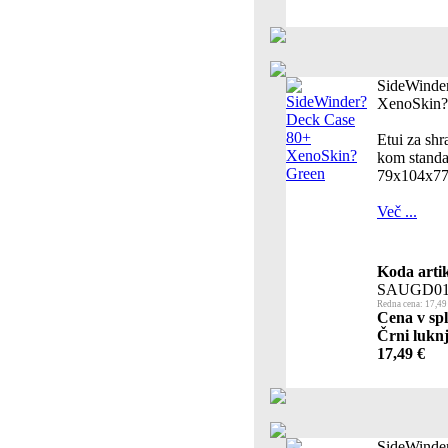
SideWinde
XenoSkin?
Etui za shr
kom standar
79x104x7
Več ...
Koda artik
SAUGD01
Redna cena: 17,49
Cena v spl
Črni luknj
17,49 €
SideWinde