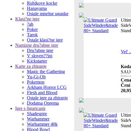
Rubikove kocke
Hanayama
Ostale miselne uganke
Klasi?ne igre
Ultim
?ah
Side
Poker
Stand
Tarok
Ostale klasi?ne igre
Namizne dru?abne igre
Dru?abne igre
Več ..
V sloven??ini
Kickstarter
Karte za zbiranje
Koda 
Magic the Gathering
SAU
Yu-Gi-Oh
Redna ce
Cena 
Pokemon
Črni 
Arkham Horror LCG
20,95
Flesh and Blood
Ostale igre za zbiranje
Dodatna Oprema
Igre s figuricami
Shadespire
Ultim
Warhammer
Side
Warhammer 40k
Stand
Blood Bowl