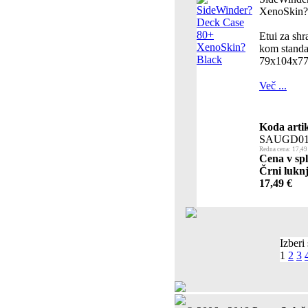
XenoSkin?
Etui za shr
kom standar
79x104x7
Več ...
Koda artik
SAUGD01
Redna cena: 17,49
Cena v spl
Črni luknj
17,49 €
Izberi 
1
2
3