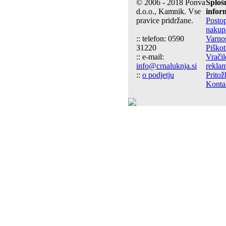
© 2006 - 2018 Ponva
Sploš
d.o.o., Kamnik. Vse
infor
pravice pridržane.
Posto
nakup
:: telefon: 0590
Varno
31220
Piškot
:: e-mail:
Vračil
info@crnaluknja.si
reklam
::
o podjetju
Pritož
Konta