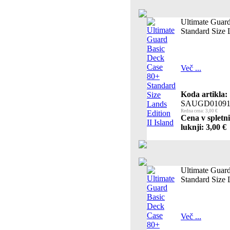
Ultimate Guar
Standard Size L
Več ...
Koda artikla:
SAUGD01091
Redna cena: 3,00 €
Cena v spletn
luknji: 3,00 €
Ultimate Guar
Standard Size L
Več ...