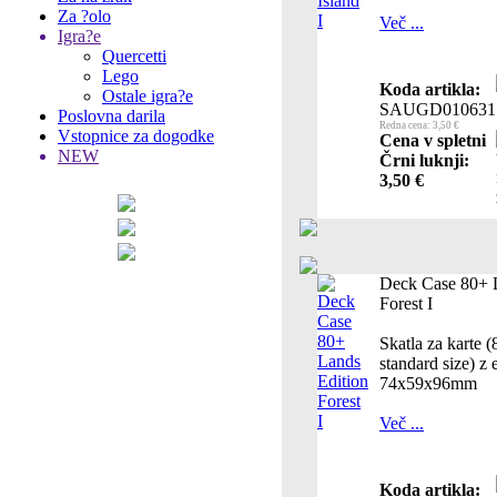
Za ?olo
Več ...
Igra?e
Quercetti
Lego
Koda artikla:
Ostale igra?e
SAUGD010631
Poslovna darila
Redna cena: 3,50 €
Vstopnice za dogodke
Cena v spletni
NEW
Črni luknji:
3,50 €
Deck Case 80+ 
Forest I
Skatla za karte 
standard size) z 
74x59x96mm
Več ...
Koda artikla: