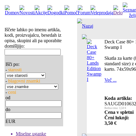
Nazaj
Iščete lahko po imenu artikla,
kodi, proizvajalcu, besedah iz
opisa, skupini ali pa uporabite
Deck Case 80+ 
domišljijo:
Swamp I
Skatla za karte
standard size) z
Išči po:
karto. 74x59x
-
starosti
Več ...
-
blagovni znamki
-
ceni
od
Koda artikla:
SAUGD01063
Redna cena: 3,50 €
do
Cena v spletni
Črni luknji:
EUR
3,50 €
Miselne uganke