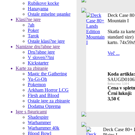
Rubikove kocke
Hanayama
Ostale miselne uganke
Deck Case 80
Klasi?ne igre
Mountain I
?ah
Poker
Skatla za kar
Tarok
standard size)
Ostale klasi?ne igre
karto. 74x59
Namizne dru?abne igre
Dru?abne igre
Več ...
V sloven??ini
Kickstarter
Karte za zbiranje
Magic the Gathering
Koda artikla:
Yu-Gi-Oh
SAUGD0106
Pokemon
Redna cena: 3,50 €
Cena v spletn
Arkham Horror LCG
Črni luknji:
Flesh and Blood
3,50 €
Ostale igre za zbiranje
Dodatna Oprema
Igre s figuricami
Shadespire
Warhammer
Warhammer 40k
Deck Case 80+ 
Blood Bowl
Plains I