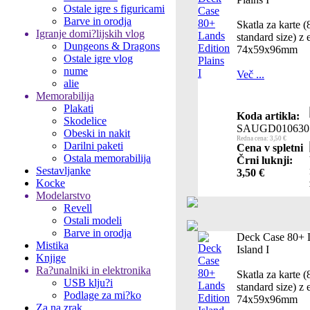
Ostale igre s figuricami
Barve in orodja
Skatla za karte 
Igranje domi?lijskih vlog
standard size) z 
Dungeons & Dragons
74x59x96mm
Ostale igre vlog
nume
Več ...
alie
Memorabilija
Plakati
Koda artikla:
Skodelice
SAUGD010630
Obeski in nakit
Redna cena: 3,50 €
Darilni paketi
Cena v spletni
Ostala memorabilija
Črni luknji:
Sestavljanke
3,50 €
Kocke
Modelarstvo
Revell
Ostali modeli
Barve in orodja
Deck Case 80+ 
Mistika
Island I
Knjige
Ra?unalniki in elektronika
Skatla za karte 
USB klju?i
standard size) z 
Podlage za mi?ko
74x59x96mm
Za na zrak