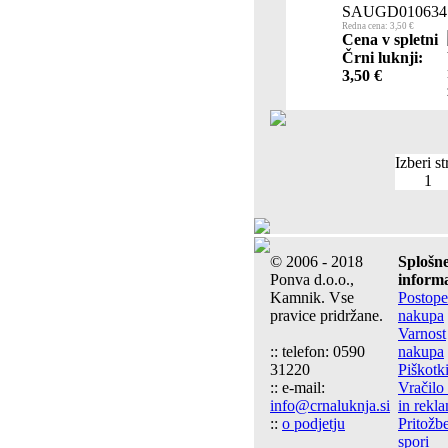
SAUGD010634
Redna cena: 3,50 €
Cena v spletni
Črni luknji:
3,50 €
Izberi st
1
© 2006 - 2018
Splošn
Ponva d.o.o.,
informa
Kamnik. Vse
Postop
pravice pridržane.
nakupa
Varnost
:: telefon: 0590
nakupa
31220
Piškotk
:: e-mail:
Vračilo
info@crnaluknja.si
in rekl
::
o podjetju
Pritožbe
spori