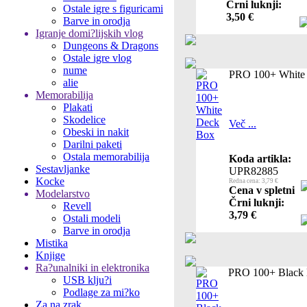
Črni luknji:
Ostale igre s figuricami
3,50 €
Barve in orodja
Igranje domi?lijskih vlog
Dungeons & Dragons
Ostale igre vlog
nume
PRO 100+ White
alie
Memorabilija
Plakati
Skodelice
Več ...
Obeski in nakit
Darilni paketi
Ostala memorabilija
Koda artikla:
Sestavljanke
UPR82885
Kocke
Redna cena: 3,79 €
Cena v spletni
Modelarstvo
Črni luknji:
Revell
3,79 €
Ostali modeli
Barve in orodja
Mistika
Knjige
Ra?unalniki in elektronika
PRO 100+ Black
USB klju?i
Podlage za mi?ko
Za na zrak