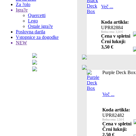
Za ?olo
Več ...
Igra?e
Quercetti
Lego
Koda artikla:
Ostale igra?e
UPR82884
Poslovna darila
Redna cena: 3,50 €
Cena v spletni
Vstopnice za dogodke
Črni luknji:
NEW
3,50 €
Purple Deck Box
Več ...
Koda artikla:
UPR82482
Redna cena: 2,50 €
Cena v spletni
Črni luknji:
2,50 €