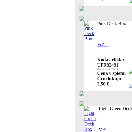
Pink Deck Box
Več ...
Koda artikla:
UPR82481
Redna cena: 2,50 €
Cena v spletni
Črni luknji:
2,50 €
Light Green Dec
Več ...