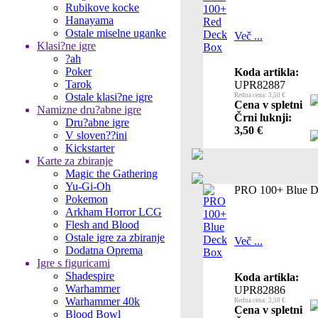
Rubikove kocke
Hanayama
Ostale miselne uganke
Več ...
Klasi?ne igre
?ah
Poker
Koda artikla:
Tarok
UPR82887
Ostale klasi?ne igre
Redna cena: 3,50 €
Cena v spletni
Namizne dru?abne igre
Črni luknji:
Dru?abne igre
3,50 €
V sloven??ini
Kickstarter
Karte za zbiranje
Magic the Gathering
Yu-Gi-Oh
PRO 100+ Blue D
Pokemon
Arkham Horror LCG
Flesh and Blood
Ostale igre za zbiranje
Več ...
Dodatna Oprema
Igre s figuricami
Shadespire
Koda artikla:
Warhammer
UPR82886
Warhammer 40k
Redna cena: 3,50 €
Cena v spletni
Blood Bowl