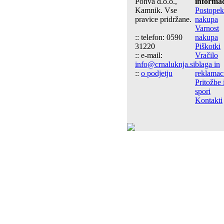
Ponva d.o.o.,
informac
Kamnik. Vse
Postopek
pravice pridržane.
nakupa
Varnost
:: telefon: 0590
nakupa
31220
Piškotki
:: e-mail:
Vračilo
info@crnaluknja.si
blaga in
::
o podjetju
reklamac
Pritožbe 
spori
Kontakti