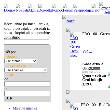
Nazaj
Iščete lahko po imenu artikla,
kodi, proizvajalcu, besedah iz
opisa, skupini ali pa uporabite
PRO 100+ Green
domišljijo:
Več ...
Išči po:
-
starosti
Koda artikla:
-
blagovni znamki
UPR82888
Redna cena: 3,79 €
-
ceni
Cena v spletni
od
Črni luknji:
3,79 €
do
EUR
PRO 100+ Red D
Miselne uganke