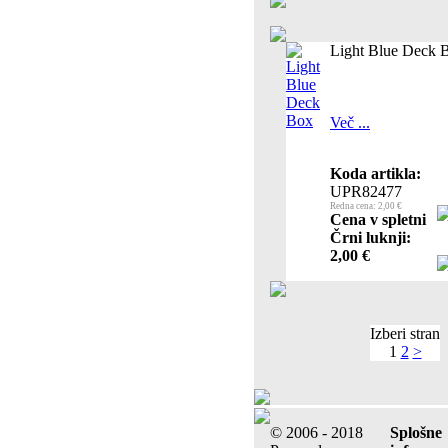
Light Blue Deck 
Več ...
Koda artikla:
UPR82477
Redna cena: 2,00 €
Cena v spletni
Črni luknji:
2,00 €
Izberi stran
1
2
>
© 2006 - 2018
Splošne