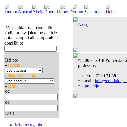
Nazaj
Iščete lahko po imenu artikla,
kodi, proizvajalcu, besedah iz
opisa, skupini ali pa uporabite
domišljijo:
Išči po:
© 2006 - 2018 Ponva d.o.o
-
starosti
pridržane.
-
blagovni znamki
:: telefon: 0590 31220
:: e-mail:
info@crnaluknja.s
::
o podjetju
-
ceni
od
do
EUR
Miselne uganke