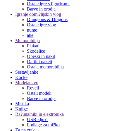
Ostale igre s figuricami
Barve in orodja
Igranje domi?lijskih vlog
Dungeons & Dragons
Ostale igre vlog
nume
alie
Memorabilija
Plakati
Skodelice
Obeski in nakit
Darilni paketi
Ostala memorabilija
Sestavljanke
Kocke
Modelarstvo
Revell
Ostali modeli
Barve in orodja
Mistika
Knjige
Ra?unalniki in elektronika
USB klju?i
Podlage za mi?ko
Za na zrak