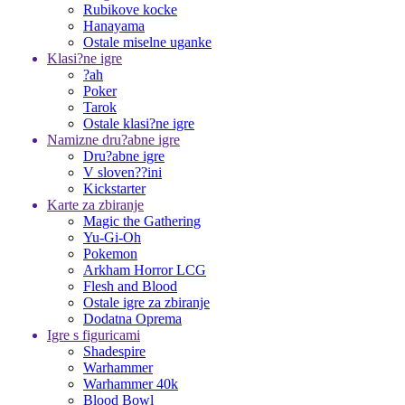
Rubikove kocke
Hanayama
Ostale miselne uganke
Klasi?ne igre
?ah
Poker
Tarok
Ostale klasi?ne igre
Namizne dru?abne igre
Dru?abne igre
V sloven??ini
Kickstarter
Karte za zbiranje
Magic the Gathering
Yu-Gi-Oh
Pokemon
Arkham Horror LCG
Flesh and Blood
Ostale igre za zbiranje
Dodatna Oprema
Igre s figuricami
Shadespire
Warhammer
Warhammer 40k
Blood Bowl