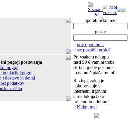
uporabniško ime:
geslo:
::
nov uporabnik
::
ste pozabili geslo?
Pri vsakem nakupu
šni pogoji poslovanja
nad 50 €
vam ni treba
šni pogoji
skrbeti glede poštnine -
 in plačilni pogoji
to namreč plačamo mi!
ji dostave in davki
Razlogi, zakaj je
ost podatkov
nakupovanje v
rska zaščita
internetni trgovini
Črna luknja tako
prijetno in udobno!
::
Klikni me!