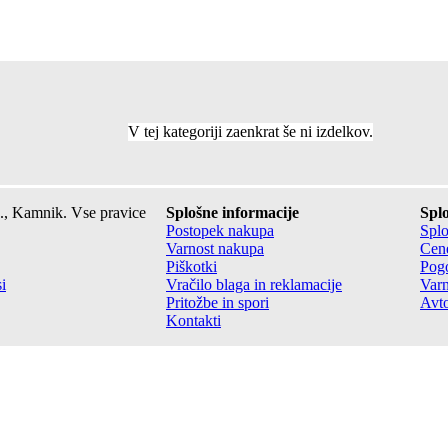
V tej kategoriji zaenkrat še ni izdelkov.
., Kamnik. Vse pravice
Splošne informacije
Splo
Postopek nakupa
Splo
Varnost nakupa
Cene
Piškotki
Pogo
i
Vračilo blaga in reklamacije
Varn
Pritožbe in spori
Avto
Kontakti