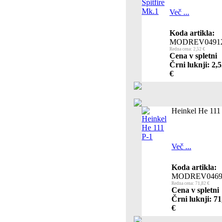
Več ...
Koda artikla:
MODREV0491
Redna cena: 2,52 €
Cena v spletni
Črni luknji: 2,
€
Heinkel He 111
Več ...
Koda artikla:
MODREV0469
Redna cena: 71,82 €
Cena v spletni
Črni luknji: 71
€