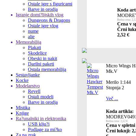
Ostale igre s figuricami
Barve in orodja
Koda art
Igranje domi?lijskih vlog
MODREV
Dungeons & Dragons
Redna cena: 2,5
Cena v sp
Ostale igre vlog
Črni lukn
nume
2,52 €
alie
Memorabilija
Plakati
Skodelice
Obeski in nakit
Darilni paketi
Micro Wings H
Ostala memorabilija
Mk.V
Sestavljanke
Kocke
Merilo 1:144
Modelarstvo
Stopnja 2
Revell
Ostali modeli
Več ...
Barve in orodja
Mistika
Koda artikla:
Knjige
MODREV049
Ra?unalniki in elektronika
Redna cena: 2,52 €
USB klju?i
Cena v spletni
Podlage za mi?ko
Črni luknji: 2
Za na zrak