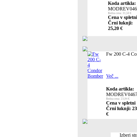
Koda artikla:
MODREV046
Redna cena: 31,50 €
Cena v spletn
Črni luknji:
25,20 €
Fw 200 C-4 Co
Več ...
Koda artikla:
MODREV0467
Redna cena: 23,94 €
Cena v spletni
Črni luknji: 23
€
Izberi st