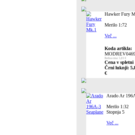
Hawker Fury M
Merilo 1:72
Več ...
Koda artikla:
MODREV0469
Redna cena: 5,81 €
Cena v spletni
Črni luknji: 5,
€
Arado Ar 196A
Merilo 1:32
Stopnja 5
Več ...