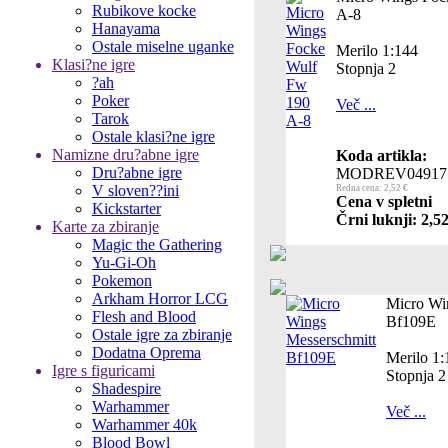
Rubikove kocke
A-8
Hanayama
Ostale miselne uganke
Merilo 1:144
Klasi?ne igre
Stopnja 2
?ah
Poker
Več ...
Tarok
Ostale klasi?ne igre
Namizne dru?abne igre
Koda artikla:
Dru?abne igre
MODREV04917
V sloven??ini
Redna cena: 2,52 €
Cena v spletni
Kickstarter
Črni luknji: 2,52
Karte za zbiranje
Magic the Gathering
Yu-Gi-Oh
Pokemon
Arkham Horror LCG
Micro Wi
Flesh and Blood
Bf109E
Ostale igre za zbiranje
Dodatna Oprema
Merilo 1:
Igre s figuricami
Stopnja 2
Shadespire
Warhammer
Več ...
Warhammer 40k
Blood Bowl