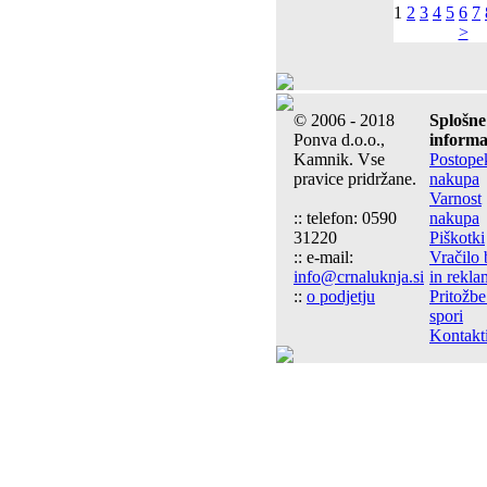
1
2
3
4
5
6
7
>
© 2006 - 2018
Splošne
Ponva d.o.o.,
informa
Kamnik. Vse
Postope
pravice pridržane.
nakupa
Varnost
:: telefon: 0590
nakupa
31220
Piškotki
:: e-mail:
Vračilo 
info@crnaluknja.si
in rekla
::
o podjetju
Pritožbe
spori
Kontakt