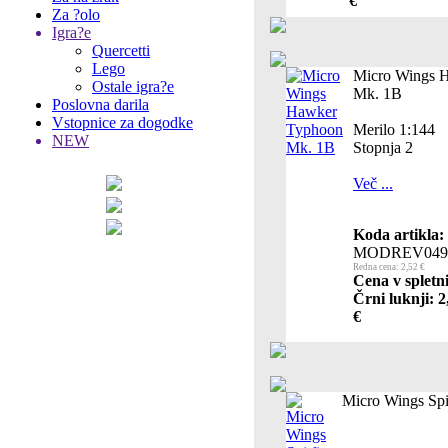
€
Za ?olo
Igra?e
Quercetti
Lego
Micro Wings 
Ostale igra?e
Mk. 1B
Poslovna darila
Vstopnice za dogodke
Merilo 1:144
NEW
Stopnja 2
Več ...
Koda artikla:
MODREV049
Redna cena: 2,52 €
Cena v spletn
Črni luknji: 2
€
Micro Wings Spi