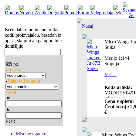
Nazaj
Iščete lahko po imenu artikla,
kodi, proizvajalcu, besedah iz
opisa, skupini ali pa uporabite
Micro Wings Ju
domišljijo:
Stuka
Merilo 1:144
Stopnja 2
Išči po:
-
starosti
Več ...
-
blagovni znamki
Koda artikla:
-
ceni
MODREV0491
od
Redna cena: 2,52 €
Cena v spletni
Črni luknji: 2,
do
€
EUR
Miselne uganke
Micro Wings Foc