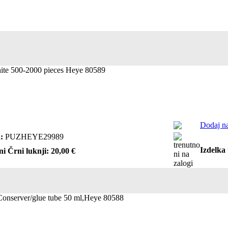
hite 500-2000 pieces Heye 80589
Dodaj na
:
PUZHEYE29989
Izdelka 
ni Črni luknji: 20,00 €
Conserver/glue tube 50 ml,Heye 80588