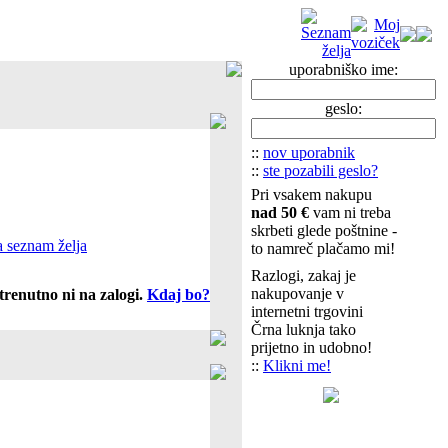
uporabniško ime:
geslo:
::
nov uporabnik
::
ste pozabili geslo?
Pri vsakem nakupu
nad 50 €
vam ni treba
skrbeti glede poštnine -
 seznam želja
to namreč plačamo mi!
Razlogi, zakaj je
nakupovanje v
trenutno ni na zalogi.
Kdaj bo?
internetni trgovini
Črna luknja tako
prijetno in udobno!
::
Klikni me!