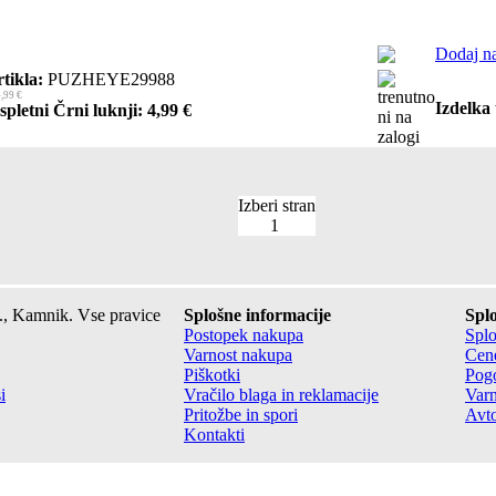
Dodaj na
tikla:
PUZHEYE29988
,99 €
Izdelka 
spletni Črni luknji: 4,99 €
Izberi stran
1
., Kamnik. Vse pravice
Splošne informacije
Splo
Postopek nakupa
Splo
Varnost nakupa
Cene
Piškotki
Pogo
i
Vračilo blaga in reklamacije
Varn
Pritožbe in spori
Avto
Kontakti