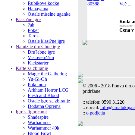
Rubikove kocke
Več ...
Hanayama
Ostale miselne uganke
Klasi?ne igre
Koda ar
?ah
Redna cena: 4
Cena v 
Poker
Tarok
Ostale klasi?ne igre
Namizne dru?abne igre
Dru?abne igre
V sloven??ini
Kickstarter
Karte za zbiranje
Magic the Gathering
Yu-Gi-Oh
Pokemon
© 2006 - 2018 Ponva d.o.o
Arkham Horror LCG
pridržane.
Flesh and Blood
Ostale igre za zbiranje
:: telefon: 0590 31220
Dodatna Oprema
:: e-mail:
info@crnaluknja.s
Igre s figuricami
::
o podjetju
Shadespire
Warhammer
Warhammer 40k
Blood Bowl