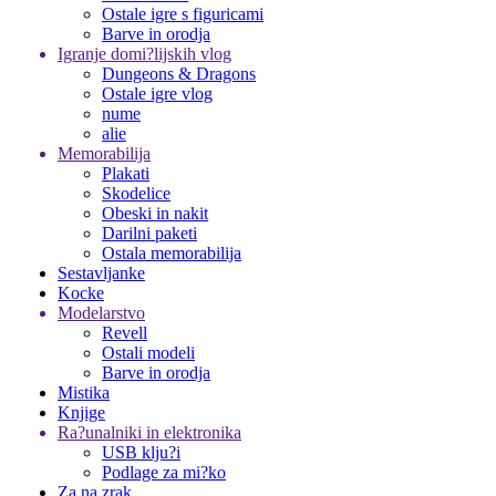
Ostale igre s figuricami
Barve in orodja
Igranje domi?lijskih vlog
Dungeons & Dragons
Ostale igre vlog
nume
alie
Memorabilija
Plakati
Skodelice
Obeski in nakit
Darilni paketi
Ostala memorabilija
Sestavljanke
Kocke
Modelarstvo
Revell
Ostali modeli
Barve in orodja
Mistika
Knjige
Ra?unalniki in elektronika
USB klju?i
Podlage za mi?ko
Za na zrak