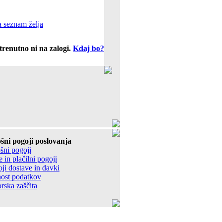
 seznam želja
trenutno ni na zalogi.
Kdaj bo?
šni pogoji poslovanja
šni pogoji
 in plačilni pogoji
ji dostave in davki
ost podatkov
rska zaščita