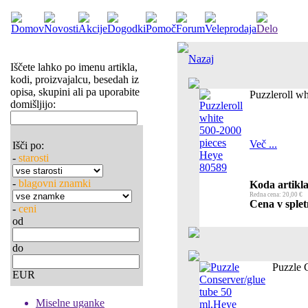
Nazaj
Iščete lahko po imenu artikla,
kodi, proizvajalcu, besedah iz
opisa, skupini ali pa uporabite
Puzzleroll w
domišljijo:
Več ...
Išči po:
-
starosti
-
blagovni znamki
Koda artikla
Redna cena: 20,00 €
Cena v splet
-
ceni
od
do
Puzzle 
EUR
Miselne uganke