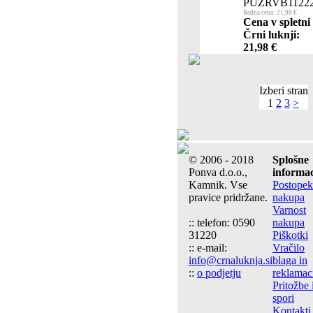
PUZRVB1122
Redna cena: 21,98 €
Cena v spletni
Črni luknji:
21,98 €
Izberi stran
1
2
3
>
© 2006 - 2018
Splošne
Ponva d.o.o.,
informac
Kamnik. Vse
Postopek
pravice pridržane.
nakupa
Varnost
:: telefon: 0590
nakupa
31220
Piškotki
:: e-mail:
Vračilo
info@crnaluknja.si
blaga in
::
o podjetju
reklamac
Pritožbe 
spori
Kontakti