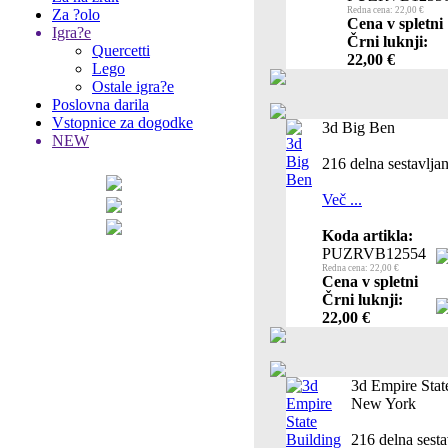
Redna cena: 22,00 €
Za ?olo
Cena v spletni
Igra?e
Črni luknji:
Quercetti
22,00 €
Lego
Ostale igra?e
Poslovna darila
Vstopnice za dogodke
3d Big Ben
NEW
216 delna sestavlja
Več ...
Koda artikla:
PUZRVB12554
Redna cena: 22,00 €
Cena v spletni
Črni luknji:
22,00 €
3d Empire Stat
New York
216 delna sesta