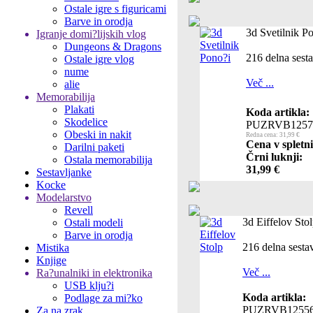
Ostale igre s figuricami
Barve in orodja
3d Svetilnik P
Igranje domi?lijskih vlog
Dungeons & Dragons
216 delna sest
Ostale igre vlog
nume
Več ...
alie
Memorabilija
Plakati
Koda artikla:
Skodelice
PUZRVB1257
Obeski in nakit
Redna cena: 31,99 €
Cena v spletni
Darilni paketi
Črni luknji:
Ostala memorabilija
31,99 €
Sestavljanke
Kocke
Modelarstvo
Revell
3d Eiffelov Sto
Ostali modeli
Barve in orodja
216 delna sesta
Mistika
Knjige
Več ...
Ra?unalniki in elektronika
USB klju?i
Koda artikla:
Podlage za mi?ko
PUZRVB1255
Za na zrak