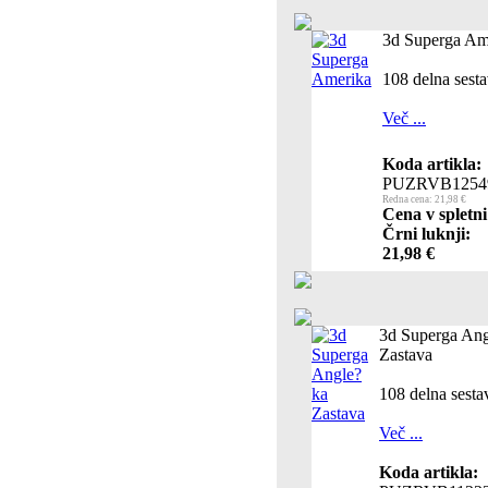
3d Superga Am
108 delna sesta
Več ...
Koda artikla:
PUZRVB1254
Redna cena: 21,98 €
Cena v spletni
Črni luknji:
21,98 €
3d Superga An
Zastava
108 delna sesta
Več ...
Koda artikla: