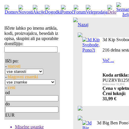
Nazaj
Iščete lahko po imenu artikla,
kodi, proizvajalcu, besedah iz
opisa, skupini ali pa uporabite
3d Kip Svobo
domišljijo:
216 delna sest
Več ...
Išči po:
-
starosti
Koda artikla:
-
blagovni znamki
PUZRVB125
Redna cena: 31,99 €
-
ceni
Cena v spletn
od
Črni luknji:
31,99 €
do
EUR
3d Big Ben Pono
Miselne uganke