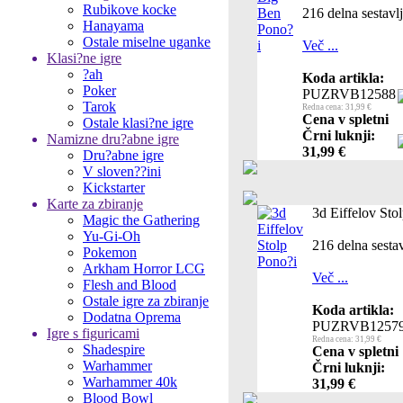
Rubikove kocke
216 delna sestavl
Hanayama
Ostale miselne uganke
Več ...
Klasi?ne igre
?ah
Koda artikla:
Poker
PUZRVB12588
Tarok
Redna cena: 31,99 €
Cena v spletni
Ostale klasi?ne igre
Črni luknji:
Namizne dru?abne igre
31,99 €
Dru?abne igre
V sloven??ini
Kickstarter
Karte za zbiranje
3d Eiffelov Sto
Magic the Gathering
Yu-Gi-Oh
216 delna sesta
Pokemon
Arkham Horror LCG
Več ...
Flesh and Blood
Ostale igre za zbiranje
Koda artikla:
Dodatna Oprema
PUZRVB1257
Igre s figuricami
Redna cena: 31,99 €
Shadespire
Cena v spletni
Warhammer
Črni luknji:
Warhammer 40k
31,99 €
Blood Bowl