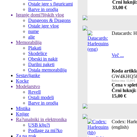
Črni luknji:
Ostale igre s figuricami
33,00 €
Barve in orodja
Igranje domi?lijskih vlog
Dungeons & Dragons
Ostale igre vlog
nume
Datacards: H
alie
Memorabilija
Plakati
Skodelice
Več ...
Obeski in nakit
Darilni paketi
Ostala memorabilija
Koda artikl
Sestavljanke
GW4KHQ58
Kocke
Redna cena: 15,00 €
Cena v splet
Modelarstvo
Črni luknji:
Revell
15,00 €
Ostali modeli
Barve in orodja
Mistika
Knjige
Ra?unalniki in elektronika
Codex: Harle
USB klju?i
(english)
Podlage za mi?ko
Za na zrak