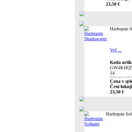
23,50 €
Harlequin 
Več ...
Koda artik
GW4KHQ5
14
Redna cena: 23,50 
Cena v spl
Črni luknji
23,50 €
Harlequin Soli