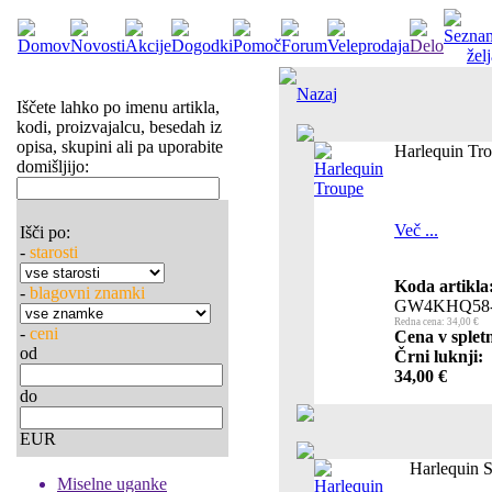
Nazaj
Iščete lahko po imenu artikla,
kodi, proizvajalcu, besedah iz
opisa, skupini ali pa uporabite
Harlequin Tr
domišljijo:
Več ...
Išči po:
-
starosti
Koda artikla
-
blagovni znamki
GW4KHQ58-
Redna cena: 34,00 €
-
ceni
Cena v splet
od
Črni luknji:
34,00 €
do
EUR
Harlequin 
Miselne uganke