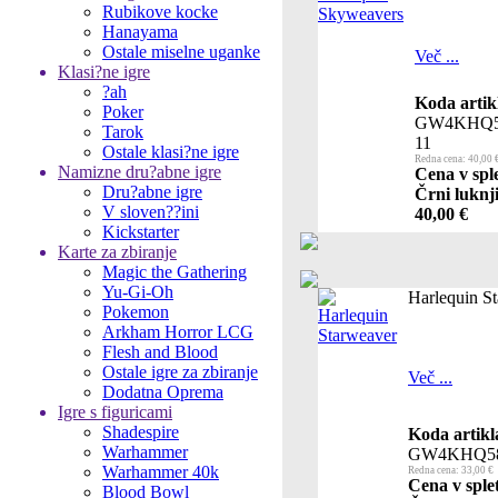
Rubikove kocke
Hanayama
Ostale miselne uganke
Več ...
Klasi?ne igre
?ah
Koda artik
Poker
GW4KHQ5
Tarok
11
Ostale klasi?ne igre
Redna cena: 40,00 
Namizne dru?abne igre
Cena v spl
Dru?abne igre
Črni luknji
V sloven??ini
40,00 €
Kickstarter
Karte za zbiranje
Magic the Gathering
Yu-Gi-Oh
Harlequin S
Pokemon
Arkham Horror LCG
Flesh and Blood
Ostale igre za zbiranje
Več ...
Dodatna Oprema
Igre s figuricami
Shadespire
Koda artikl
Warhammer
GW4KHQ58
Warhammer 40k
Redna cena: 33,00 €
Cena v sple
Blood Bowl