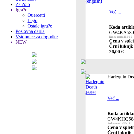
Za ?olo
Igra?e
Več ...
Quercetti
Lego
Ostale igra?e
Koda artikl
Poslovna darila
GW4KA58-
Vstopnice za dogodke
Redna cena: 26,00 €
Cena v splet
NEW
Črni luknji:
26,00 €
Harlequin Dea
Več ...
Koda artikla
GW4KHQ58-
Redna cena: 23,50 €
Cena v splet
Črni luknji: