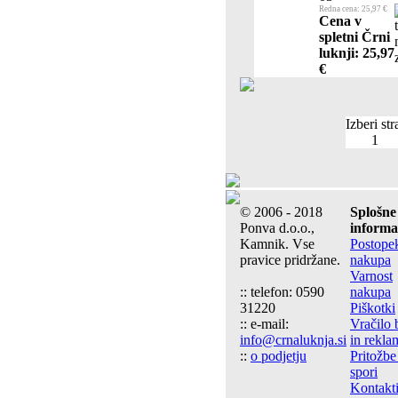
Redna cena: 25,97 €
Cena v
spletni Črni
luknji: 25,97
€
Izberi str
1
© 2006 - 2018
Splošne
Ponva d.o.o.,
informa
Kamnik. Vse
Postope
pravice pridržane.
nakupa
Varnost
:: telefon: 0590
nakupa
31220
Piškotki
:: e-mail:
Vračilo 
info@crnaluknja.si
in rekla
::
o podjetju
Pritožbe
spori
Kontakt