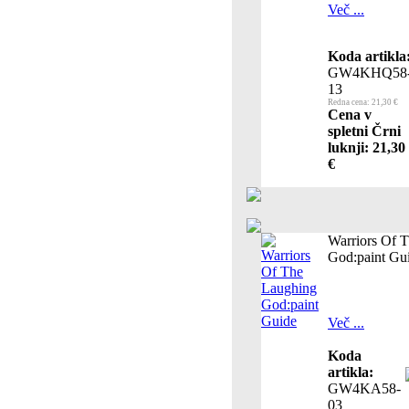
Več ...
Koda artikla
GW4KHQ58
13
Redna cena: 21,30 €
Cena v
spletni Črni
luknji: 21,30
€
Warriors Of 
God:paint Gu
Več ...
Koda
artikla:
GW4KA58-
03