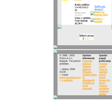
Koda artikla:
Daljši rok
GW4KSM53-
dostave!
06
Dodaj na
Redna cena:
seznam želja
42,50 €
Cena v spletni
Dodaj v
Črni luknji:
voziček
42,50 €
Izberi stran
1
2
3
>
© 2006 - 2018
Splošne
Splošni
Ponva d.o.o.,
informacije
pogoji
Kamnik. Vse pravice
Postopek
poslovanja
pridržane.
nakupa
Splošni
Varnost
pogoji
:: telefon: 0590
nakupa
Cene in
31220
Piškotki
plačilni
:: e-mail:
Vračilo blaga
pogoji
info@crnaluknja.si
in
Pogoji
::
o podjetju
reklamacije
dostave in
Pritožbe in
davki
spori
Varnost
Kontakti
podatkov
Avtorska
zaščita