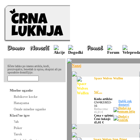
Nazaj
Iščete lahko po imenu artikla, kodi,
proizvajalcu, besedah iz opisa, skupini ali pa
uporabite domišljijo:
Space Wolves Wulfen
Miselne uganke
Več ...
Rubikove kocke
Koda artikla:
Daljši rok
GW4KSM53-
Hanayama
dostave!
16
Dodaj na
Ostale miselne uganke
Redna cena:
seznam želja
45,01 €
Klasi?ne igre
Cena v spletni
Dodaj v
Črni luknji:
voziček
?ah
45,01 €
Poker
Tarok
Space Wolves Iron Priest