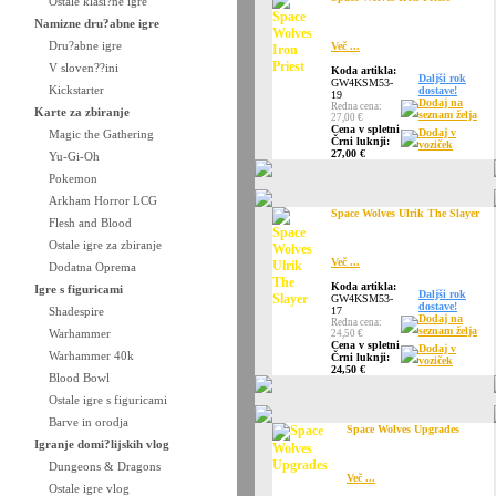
Ostale klasi?ne igre
Namizne dru?abne igre
Dru?abne igre
Več ...
V sloven??ini
Koda artikla:
Daljši rok
GW4KSM53-
Kickstarter
dostave!
19
Dodaj na
Redna cena:
Karte za zbiranje
seznam želja
27,00 €
Cena v spletni
Dodaj v
Magic the Gathering
Črni luknji:
voziček
27,00 €
Yu-Gi-Oh
Pokemon
Arkham Horror LCG
Space Wolves Ulrik The Slayer
Flesh and Blood
Ostale igre za zbiranje
Več ...
Dodatna Oprema
Koda artikla:
Igre s figuricami
Daljši rok
GW4KSM53-
dostave!
Shadespire
17
Dodaj na
Redna cena:
seznam želja
Warhammer
24,50 €
Cena v spletni
Dodaj v
Warhammer 40k
Črni luknji:
voziček
24,50 €
Blood Bowl
Ostale igre s figuricami
Barve in orodja
Space Wolves Upgrades
Igranje domi?lijskih vlog
Dungeons & Dragons
Več ...
Ostale igre vlog