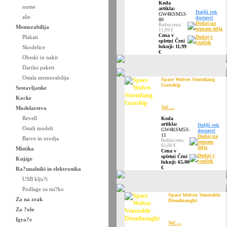
Koda
nume
artikla:
Daljši rok
GW4KSM53-
alie
dostave!
80
Dodaj na
Redna cena:
Memorabilija
seznam želja
11,99 €
Cena v
Plakati
Dodaj v
spletni Črni
voziček
luknji: 11,99
Skodelice
€
Obeski in nakit
Darilni paketi
Ostala memorabilija
Space Wolves Stormfang
Gunship
Sestavljanke
Kocke
Več ...
Modelarstvo
Revell
Koda
artikla:
Daljši rok
Ostali modeli
GW4KSM53-
dostave!
11
Dodaj na
Barve in orodja
Redna cena:
seznam
65,00 €
želja
Mistika
Cena v
Dodaj v
spletni Črni
Knjige
voziček
luknji: 65,00
€
Ra?unalniki in elektronika
USB klju?i
Podlage za mi?ko
Space Wolves Venerable
Za na zrak
Dreadnought
Za ?olo
Igra?e
Več ...