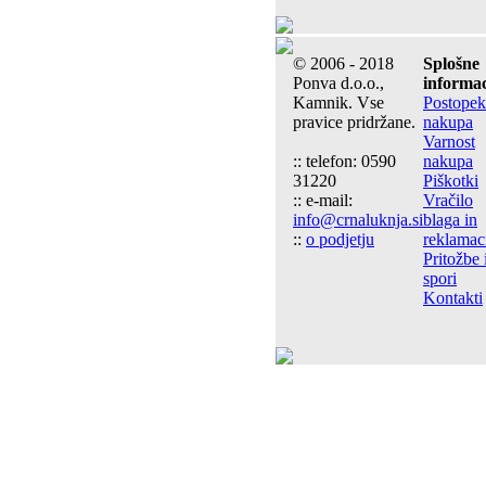
© 2006 - 2018
Splošne
Ponva d.o.o.,
informac
Kamnik. Vse
Postopek
pravice pridržane.
nakupa
Varnost
:: telefon: 0590
nakupa
31220
Piškotki
:: e-mail:
Vračilo
info@crnaluknja.si
blaga in
::
o podjetju
reklamac
Pritožbe 
spori
Kontakti