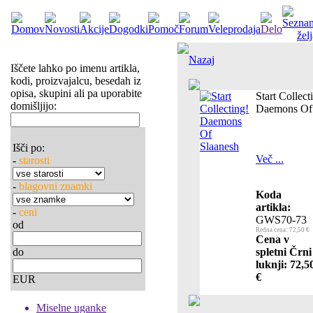
Nazaj
Iščete lahko po imenu artikla,
kodi, proizvajalcu, besedah iz
opisa, skupini ali pa uporabite
Start Collect
domišljijo:
Daemons Of 
Išči po:
Več ...
-
starosti
-
blagovni znamki
Koda
artikla:
-
ceni
GWS70-73
od
Redna cena: 72,50 €
Cena v
do
spletni Črni
luknji: 72,5
€
EUR
Miselne uganke