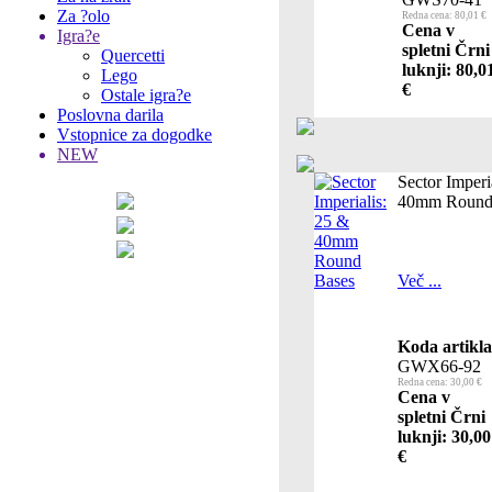
Za ?olo
Redna cena: 80,01 €
Cena v
Igra?e
spletni Črni
Quercetti
luknji: 80,0
Lego
€
Ostale igra?e
Poslovna darila
Vstopnice za dogodke
NEW
Sector Imperi
40mm Round
Več ...
Koda artikla
GWX66-92
Redna cena: 30,00 €
Cena v
spletni Črni
luknji: 30,00
€