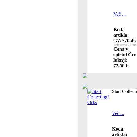
Več ...
Koda
artikla:
GWS70-46
Redna cena: 72,50 €
Cena v
spletni Črn
luknji:
72,50 €
Start Collect
Več ...
Koda
artikla: