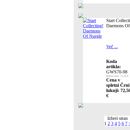
Start Collect
Daemons Of
Več ...
Koda
artikla:
GWS70-98
Redna cena: 72,50 €
Cena v
spletni Črni
luknji: 72,5
€
Izberi stran
1
2
3
4
5
6
7