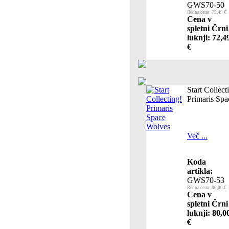
GWS70-50
Redna cena: 72,49 €
Cena v
spletni Črni
luknji: 72,4
€
Start Collect
Primaris Sp
Več ...
Koda
artikla:
GWS70-53
Redna cena: 80,00 €
Cena v
spletni Črni
luknji: 80,0
€