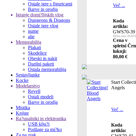
Ostale igre s figuricami
Več ...
Barve in orodja
Igranje domi?lijskih vlog
Dungeons & Dragons
Koda
Ostale igre vlog
artikla:
nume
GWS70-39
alie
Redna cena: 80,00 
Cena v
Memorabilija
spletni Črn
Plakati
luknji:
Skodelice
80,00 €
Obeski in nakit
Darilni paketi
Ostala memorabilija
Sestavljanke
Kocke
Start Collec
Modelarstvo
Angels
Revell
Ostali modeli
Barve in orodja
Mistika
Več ...
Knjige
Ra?unalniki in elektronika
USB klju?i
Koda
Podlage za mi?ko
artikla:
Za na zrak
GWS70-41