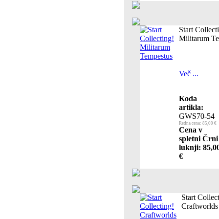
Start Collect
Militarum T
Več ...
Koda
artikla:
GWS70-54
Redna cena: 85,00 €
Cena v
spletni Črni
luknji: 85,0
€
Start Collec
Craftworlds