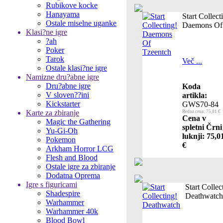
Rubikove kocke
Hanayama
Start Collect
Ostale miselne uganke
Daemons Of
Klasi?ne igre
?ah
Poker
Tarok
Več ...
Ostale klasi?ne igre
Namizne dru?abne igre
Dru?abne igre
Koda
V sloven??ini
artikla:
Kickstarter
GWS70-84
Karte za zbiranje
Redna cena: 75,01 €
Cena v
Magic the Gathering
spletni Črni
Yu-Gi-Oh
luknji: 75,0
Pokemon
€
Arkham Horror LCG
Flesh and Blood
Ostale igre za zbiranje
Dodatna Oprema
Igre s figuricami
Start Collec
Shadespire
Deathwatch
Warhammer
Warhammer 40k
Blood Bowl