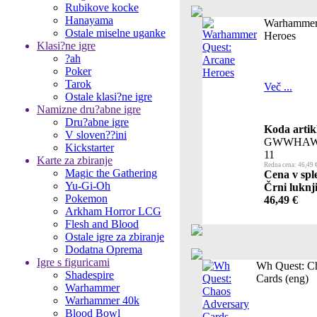
Rubikove kocke
Hanayama
Warhammer 
Ostale miselne uganke
Heroes
Klasi?ne igre
?ah
Poker
Tarok
Več ...
Ostale klasi?ne igre
Namizne dru?abne igre
Dru?abne igre
Koda artik
V sloven??ini
GWWHAW
Kickstarter
11
Karte za zbiranje
Redna cena: 46,49 
Magic the Gathering
Cena v spl
Yu-Gi-Oh
Črni luknji
Pokemon
46,49 €
Arkham Horror LCG
Flesh and Blood
Ostale igre za zbiranje
Dodatna Oprema
Igre s figuricami
Wh Quest: C
Shadespire
Cards (eng)
Warhammer
Warhammer 40k
Blood Bowl