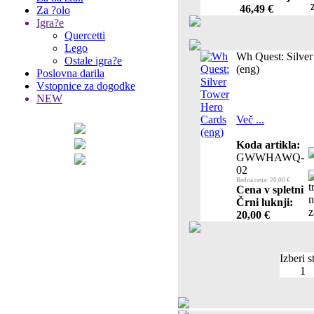
46,49 €
Za ?olo
Igra?e
Quercetti
Lego
Wh Quest: Silve
Ostale igra?e
(eng)
Poslovna darila
Vstopnice za dogodke
NEW
Več ...
Koda artikla:
GWWHAWQ-
02
Redna cena: 20,00 €
Cena v spletni
Črni luknji:
20,00 €
Izberi s
1