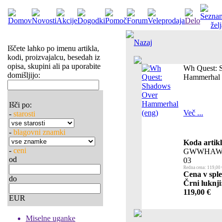
Nazaj
Iščete lahko po imenu artikla,
kodi, proizvajalcu, besedah iz
opisa, skupini ali pa uporabite
Wh Quest: 
domišljijo:
Hammerhal 
Išči po:
Več ...
-
starosti
-
blagovni znamki
Koda artikl
-
ceni
GWWHAW
od
03
Redna cena: 119,00 
Cena v sple
do
Črni luknji
119,00 €
EUR
Miselne uganke