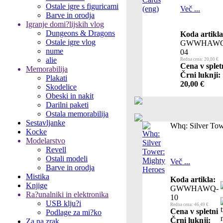
Ostale igre s figuricami
Več ...
Barve in orodja
Igranje domi?lijskih vlog
Dungeons & Dragons
Koda artikla
Ostale igre vlog
GWWHAWQ
nume
04
alie
Redna cena: 20,00 €
Cena v splet
Memorabilija
Črni luknji:
Plakati
20,00 €
Skodelice
Obeski in nakit
Darilni paketi
Ostala memorabilija
Sestavljanke
Whq: Silver Tow
Kocke
Modelarstvo
Revell
Ostali modeli
Več ...
Barve in orodja
Mistika
Koda artikla:
Knjige
GWWHAWQ-
Ra?unalniki in elektronika
10
USB klju?i
Redna cena: 46,49 €
Cena v spletni
Podlage za mi?ko
Črni luknji:
Za na zrak