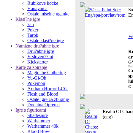
Rubikove kocke
Hanayama
S/
Ostale miselne uganke
En
Klasi?ne igre
?ah
Poker
Tarok
Ve
Ostale klasi?ne igre
Namizne dru?abne igre
Dru?abne igre
K
V sloven??ini
ar
Kickstarter
G
Karte za zbiranje
Red
Ce
Magic the Gathering
sp
Yu-Gi-Oh
lu
Pokemon
€
Arkham Horror LCG
Flesh and Blood
Ostale igre za zbiranje
Dodatna Oprema
Igre s figuricami
Realm Of Chaos
Shadespire
(eng)
Warhammer
Warhammer 40k
Blood Bowl