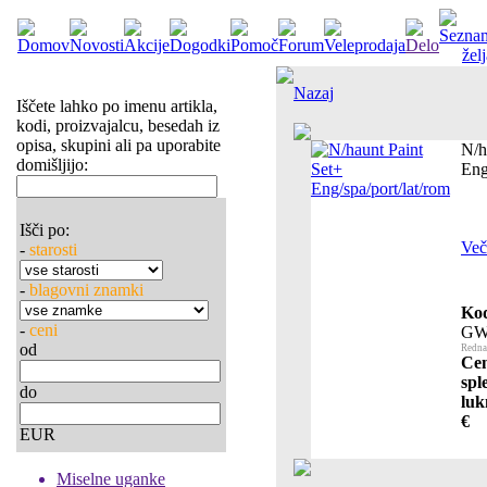
Nazaj
Iščete lahko po imenu artikla,
kodi, proizvajalcu, besedah iz
opisa, skupini ali pa uporabite
N/h
domišljijo:
Eng
Išči po:
Več 
-
starosti
-
blagovni znamki
Kod
-
ceni
GW
od
Redna
Cen
spl
do
luk
€
EUR
Miselne uganke