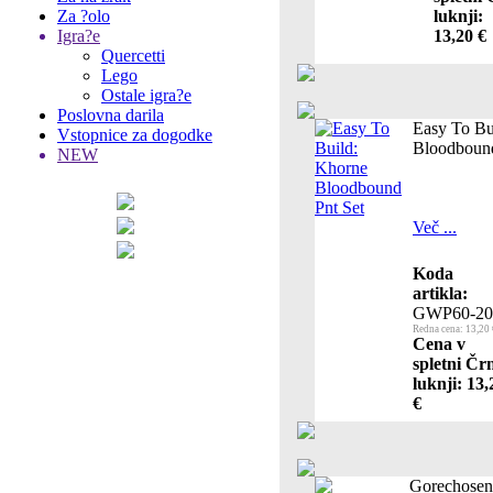
Za ?olo
luknji:
Igra?e
13,20 €
Quercetti
Lego
Ostale igra?e
Poslovna darila
Easy To Bu
Vstopnice za dogodke
Bloodbound
NEW
Več ...
Koda
artikla:
GWP60-20
Redna cena: 13,20 
Cena v
spletni Čr
luknji: 13,
€
Gorechosen