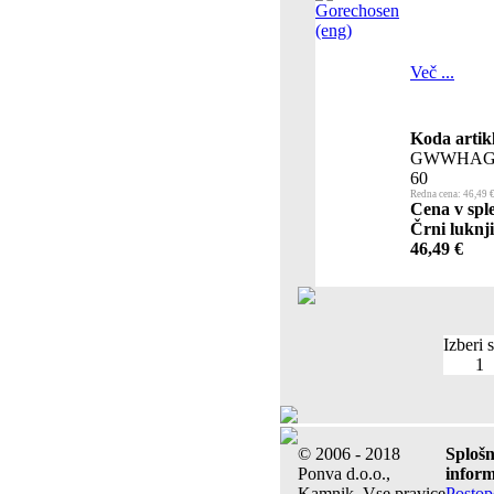
Več ...
Koda artik
GWWHAG
60
Redna cena: 46,49 
Cena v sple
Črni luknji
46,49 €
Izberi 
1
© 2006 - 2018
Sploš
Ponva d.o.o.,
inform
Kamnik. Vse pravice
Postop