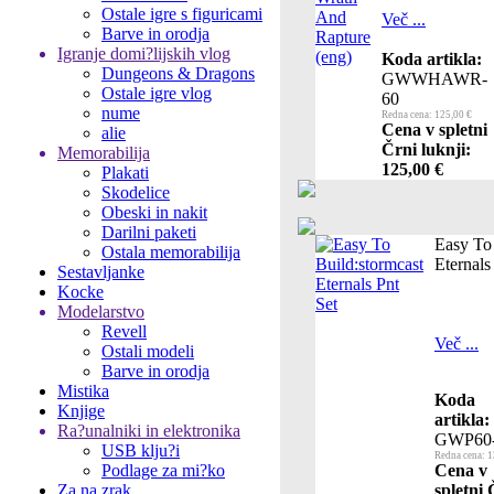
Ostale igre s figuricami
Več ...
Barve in orodja
Igranje domi?lijskih vlog
Koda artikla:
Dungeons & Dragons
GWWHAWR-
Ostale igre vlog
60
nume
Redna cena: 125,00 €
Cena v spletni
alie
Črni luknji:
Memorabilija
125,00 €
Plakati
Skodelice
Obeski in nakit
Darilni paketi
Easy To 
Ostala memorabilija
Eternals
Sestavljanke
Kocke
Modelarstvo
Revell
Več ...
Ostali modeli
Barve in orodja
Mistika
Koda
Knjige
artikla:
Ra?unalniki in elektronika
GWP60
USB klju?i
Redna cena: 1
Podlage za mi?ko
Cena v
Za na zrak
spletni 