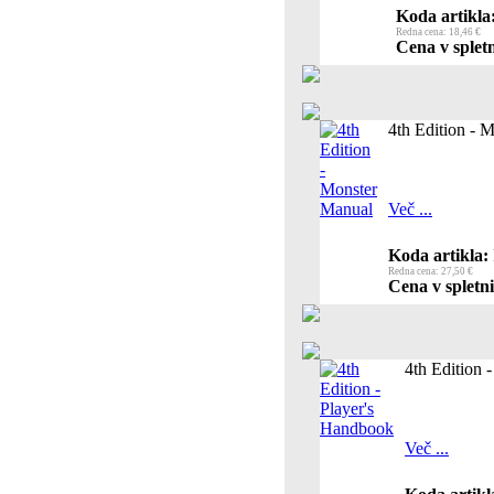
Koda artikla
Redna cena: 18,46 €
Cena v spletn
4th Edition - 
Več ...
Koda artikla:
Redna cena: 27,50 €
Cena v spletni
4th Edition 
Več ...