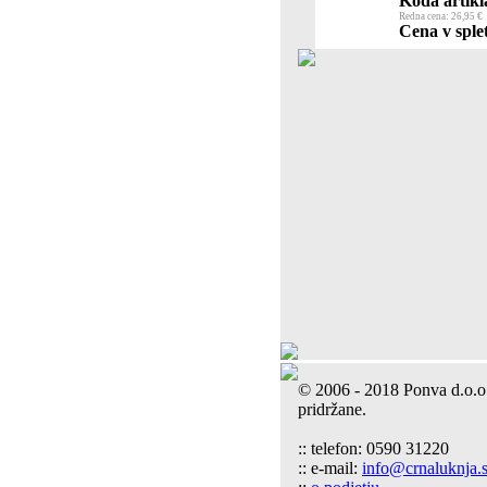
Koda artikl
Redna cena: 26,95 €
Cena v splet
© 2006 - 2018 Ponva d.o.o
pridržane.
:: telefon: 0590 31220
:: e-mail:
info@crnaluknja.s