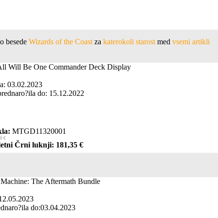
ejo besede
Wizards of the Coast
za
katerokoli starost
med
vsemi artikli
 All Will Be One Commander Deck Display
a: 03.02.2023
rednaro?ila do: 15.12.2022
la:
MTGD11320001
0 €
etni Črni luknji: 181,35 €
 Machine: The Aftermath Bundle
12.05.2023
dnaro?ila do:03.04.2023