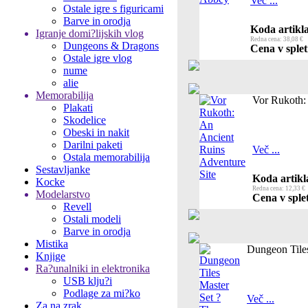
Več ...
Ostale igre s figuricami
Barve in orodja
Koda artikla
Igranje domi?lijskih vlog
Redna cena: 38,08 €
Dungeons & Dragons
Cena v splet
Ostale igre vlog
nume
alie
Memorabilija
Vor Rukoth:
Plakati
Skodelice
Obeski in nakit
Darilni paketi
Več ...
Ostala memorabilija
Sestavljanke
Koda artikl
Kocke
Redna cena: 12,33 €
Modelarstvo
Cena v splet
Revell
Ostali modeli
Barve in orodja
Mistika
Dungeon Tile
Knjige
Ra?unalniki in elektronika
USB klju?i
Podlage za mi?ko
Več ...
Za na zrak