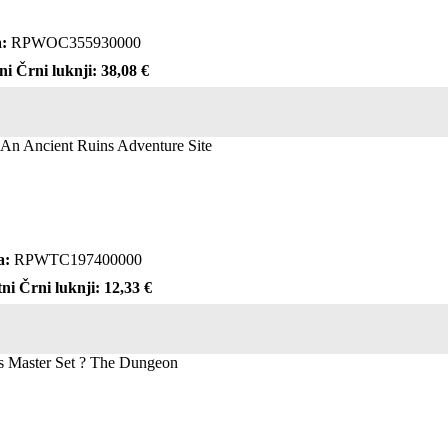
:
RPWOC355930000
ni Črni luknji: 38,08 €
 An Ancient Ruins Adventure Site
a:
RPWTC197400000
ni Črni luknji: 12,33 €
s Master Set ? The Dungeon