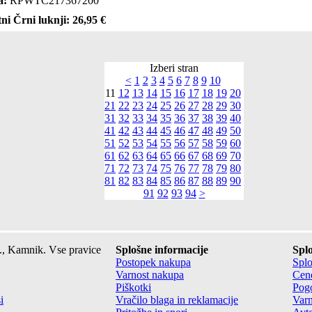
a:
RPWTC217367200
ni Črni luknji: 26,95 €
Izberi stran
<
1
2
3
4
5
6
7
8
9
10
11
12
13
14
15
16
17
18
19
20
21
22
23
24
25
26
27
28
29
30
31
32
33
34
35
36
37
38
39
40
41
42
43
44
45
46
47
48
49
50
51
52
53
54
55
56
57
58
59
60
61
62
63
64
65
66
67
68
69
70
71
72
73
74
75
76
77
78
79
80
81
82
83
84
85
86
87
88
89
90
91
92
93
94
>
., Kamnik. Vse pravice
Splošne informacije
Splo
Postopek nakupa
Splo
Varnost nakupa
Cene
Piškotki
Pogo
i
Vračilo blaga in reklamacije
Varn