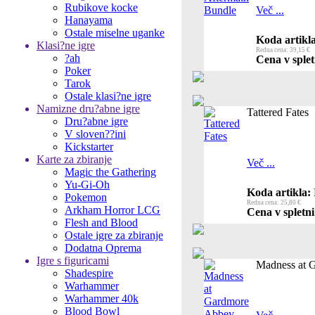
Rubikove kocke
Več ...
Hanayama
Ostale miselne uganke
Koda artikla
Klasi?ne igre
Redna cena: 39,15 €
?ah
Cena v splet
Poker
Tarok
Ostale klasi?ne igre
Namizne dru?abne igre
Tattered Fates
Dru?abne igre
V sloven??ini
Kickstarter
Karte za zbiranje
Več ...
Magic the Gathering
Yu-Gi-Oh
Koda artikla:
Pokemon
Redna cena: 25,80 €
Arkham Horror LCG
Cena v spletni
Flesh and Blood
Ostale igre za zbiranje
Dodatna Oprema
Igre s figuricami
Madness at 
Shadespire
Warhammer
Warhammer 40k
Blood Bowl