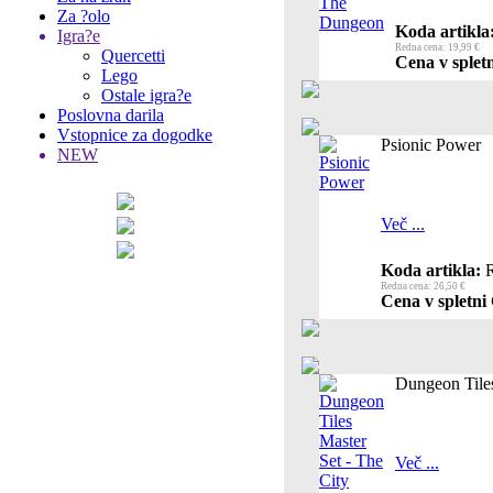
Za ?olo
Koda artikla
Igra?e
Redna cena: 19,99 €
Quercetti
Cena v spletn
Lego
Ostale igra?e
Poslovna darila
Vstopnice za dogodke
Psionic Power
NEW
Več ...
Koda artikla:
R
Redna cena: 26,50 €
Cena v spletni 
Dungeon Tiles
Več ...