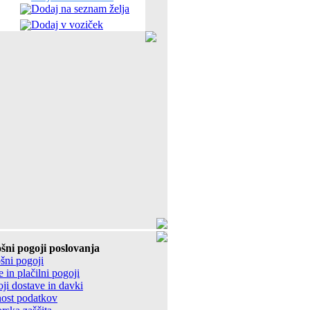
Dodaj na seznam želja
Dodaj v voziček
šni pogoji poslovanja
šni pogoji
 in plačilni pogoji
ji dostave in davki
ost podatkov