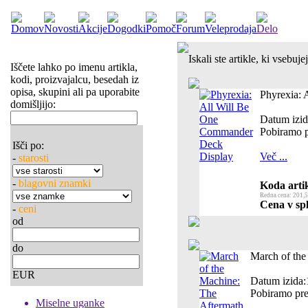
Iskali ste artikle, ki vsebuj
Iščete lahko po imenu artikla,
kodi, proizvajalcu, besedah iz
opisa, skupini ali pa uporabite
Phyrexia:
domišljijo:
Datum izid
Pobiramo p
Išči po:
Več ...
-
starosti
-
blagovni znamki
Koda artik
Redna cena: 201,5
Cena v spl
-
ceni
od
do
March of the
EUR
Datum izida:
Pobiramo pre
Miselne uganke