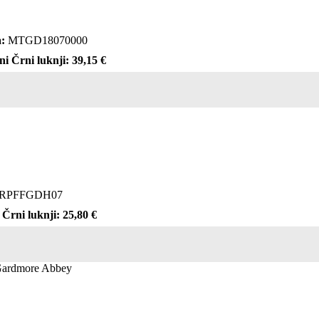
:
MTGD18070000
ni Črni luknji: 39,15 €
RPFFGDH07
 Črni luknji: 25,80 €
Gardmore Abbey