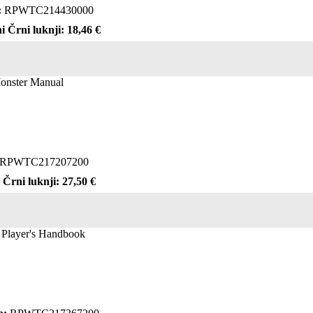
:
RPWTC214430000
i Črni luknji: 18,46 €
Monster Manual
RPWTC217207200
 Črni luknji: 27,50 €
- Player's Handbook