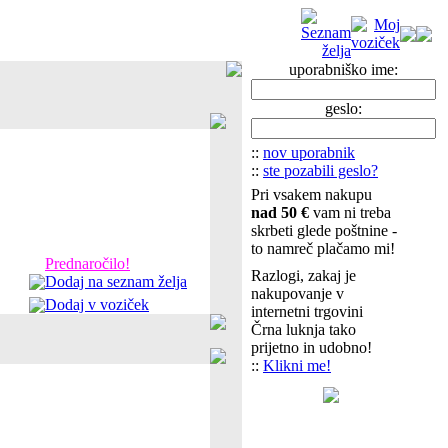
uporabniško ime:
geslo:
::
nov uporabnik
::
ste pozabili geslo?
Pri vsakem nakupu
nad 50 €
vam ni treba
skrbeti glede poštnine -
to namreč plačamo mi!
Prednaročilo!
Razlogi, zakaj je
Dodaj na seznam želja
nakupovanje v
Dodaj v voziček
internetni trgovini
Črna luknja tako
prijetno in udobno!
::
Klikni me!