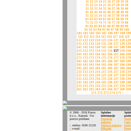
11
12
13
14
15
16
17
18
19
20
21
22
23
24
25
26
27
28
29
30
31
32
33
34
35
36
37
38
39
40
41
42
43
44
45
46
47
48
49
50
51
52
53
54
55
56
57
58
59
60
61
62
63
64
65
66
67
68
69
70
71
72
73
74
75
76
77
78
79
80
81
82
83
84
85
86
87
88
89
90
91
92
93
94
95
96
97
98
99
100
101
102
103
104
105
106
107
108
10
111
112
113
114
115
116
117
118
119
121
122
123
124
125
126
127
128
129
131
132
133
134
135
136
137
138
139
141
142
143
144
145
146
147
148
149
151
152
153
154
155
156
157
158
159
161
162
163
164
165
166
167
168
169
171
172
173
174
175
176
177
178
179
181
182
183
184
185
186
187
188
189
191
192
193
194
195
196
197
198
199
201
202
203
204
205
206
207
208
209
211
212
213
214
215
216
217
218
219
221
222
223
224
225
226
227
228
229
231
232
233
234
235
236
237
238
239
241
242
243
244
245
246
247
248
249
251
252
253
254
255
256
257
258
259
261
262
263
264
265
266
267
268
269
271
272
273
274
275
>
© 2006 - 2018 Ponva
Splošne
Sploš
d.o.o., Kamnik. Vse
informacije
posl
pravice pridržane.
Postopek
Sploš
nakupa
Cene 
:: telefon: 0590 31220
Varnost nakupa
pogoj
:: e-mail:
Piškotki
Pogoj