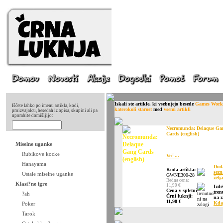
Iskali ste artikle, ki vsebujejo besede
Games Work
Iščete lahko po imenu artikla, kodi,
katerokoli starost
med
vsemi artikli
proizvajalcu, besedah iz opisa, skupini ali pa
uporabite domišljijo:
Necromunda: Delaque Ga
Cards (english)
Miselne uganke
Rubikove kocke
Več ...
Hanayama
Dod
Koda artikla:
sez
Ostale miselne uganke
GWNE300-28
želja
Redna cena:
Klasi?ne igre
11,90 €
Izde
Cena v spletni
tren
?ah
Črni luknji:
na z
11,90 €
Kda
Poker
Tarok