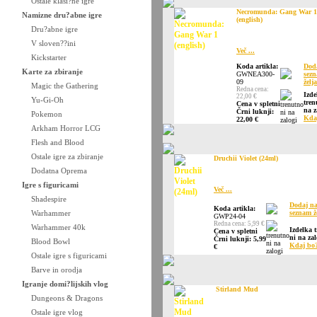
Ostale klasi?ne igre
Necromunda: Gang War 1
Namizne dru?abne igre
(english)
Dru?abne igre
V sloven??ini
Več ...
Kickstarter
Koda artikla:
Dod
Karte za zbiranje
GWNEA300-
sez
09
želja
Magic the Gathering
Redna cena:
Izde
22,00 €
Yu-Gi-Oh
tren
Cena v spletni
na z
Črni luknji:
Pokemon
Kda
22,00 €
Arkham Horror LCG
Flesh and Blood
Ostale igre za zbiranje
Druchii Violet (24ml)
Dodatna Oprema
Igre s figuricami
Več ...
Shadespire
Dodaj n
Koda artikla:
Warhammer
seznam ž
GWP24-04
Redna cena: 5,99 €
Warhammer 40k
Izdelka 
Cena v spletni
ni na zal
Črni luknji: 5,99
Blood Bowl
Kdaj bo
€
Ostale igre s figuricami
Barve in orodja
Igranje domi?lijskih vlog
Stirland Mud
Dungeons & Dragons
Ostale igre vlog