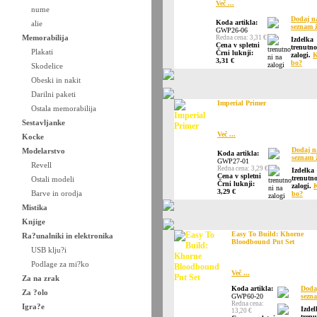
Več ...
nume
Dodaj n
Koda artikla:
alie
seznam ž
GWP26-06
Memorabilija
Redna cena: 3,31 €
Izdelka
Cena v spletni
trenutno
Plakati
Črni luknji:
zalogi.
K
3,31 €
bo?
Skodelice
Obeski in nakit
Darilni paketi
Imperial Primer
Ostala memorabilija
Sestavljanke
Več ...
Kocke
Dodaj n
Modelarstvo
Koda artikla:
seznam ž
GWP27-01
Revell
Redna cena: 3,29 €
Izdelka
Cena v spletni
trenutno
Ostali modeli
Črni luknji:
zalogi.
3,29 €
Barve in orodja
bo?
Mistika
Knjige
Easy To Build: Khorne
Ra?unalniki in elektronika
Bloodbound Pnt Set
USB klju?i
Podlage za mi?ko
Več ...
Za na zrak
Koda artikla:
Doda
Za ?olo
GWP60-20
sezna
Redna cena:
Igra?e
Izdel
13,20 €
trenu