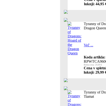
luknji: 44,95 
Tyranny of Dr
Dragon Queen
Več ...
Koda artikla:
RPWTCA960
Redna cena: 29,99 €
Cena v spletn
luknji: 29,99 
Tyranny of Dr
Tiamat