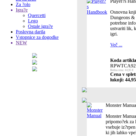
Player?s Ha
Za ?olo
Igra?e
Osnovna knjig
Quercetti
Dungeons & 
Lego
potrebne info
Ostale igra?e
ustvariti lik, 
Poslovna darila
igri.
Vstopnice za dogodke
NEW
Več ...
Koda artikla
RPWTCA921
Redna cena: 44,95 €
Cena v splet
luknji: 44,95
Monster Manua
Monster Manual
pripomo?ek za 
vsebuje iz?rpen
ki jih lahko vp