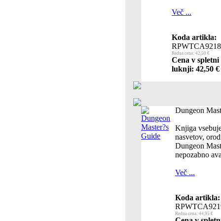
Več ...
Koda artikla:
RPWTCA9218
Redna cena: 42,50 €
Cena v spletni
luknji: 42,50 €
Dungeon Mast
Knjiga vsebuje
nasvetov, orodi
Dungeon Maste
nepozabno ava
Več ...
Koda artikla:
RPWTCA921
Redna cena: 44,95 €
Cena v spletn