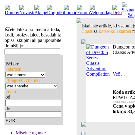
Iskali ste artikle, ki vsebuj
Iščete lahko po imenu artikla,
Coast
za
katerokoli starost
m
kodi, proizvajalcu, besedah iz
opisa, skupini ali pa uporabite
domišljijo:
Dungeon of
Classis Ad
Išči po:
-
starosti
Več ...
-
blagovni znamki
-
ceni
Koda artik
od
RPWTCA4
Redna cena: 33,32 
Cena v spl
do
luknji: 33,
EUR
Miselne uganke