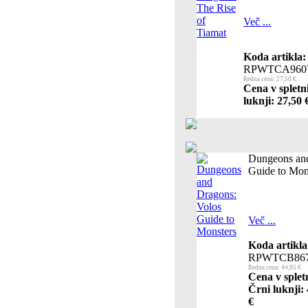
Več ...
Koda artikla:
RPWTCA960
Redna cena: 27,50 €
Cena v spletn
luknji: 27,50 
Dungeons and
Guide to Mon
Več ...
Koda artikla
RPWTCB867
Redna cena: 44,95 €
Cena v splet
Črni luknji:
€