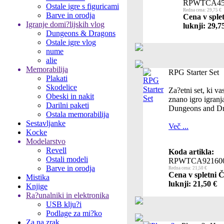
RPWTCA45
Ostale igre s figuricami
Redna cena: 29,75 €
Barve in orodja
Cena v sple
Igranje domi?lijskih vlog
luknji: 29,7
Dungeons & Dragons
Ostale igre vlog
nume
alie
Memorabilija
RPG Starter Set
Plakati
Skodelice
Za?etni set, ki va
Obeski in nakit
znano igro igranj
Darilni paketi
Dungeons and Dr
Ostala memorabilija
Sestavljanke
Več ...
Kocke
Modelarstvo
Revell
Koda artikla:
Ostali modeli
RPWTCA92160
Barve in orodja
Redna cena: 21,50 €
Cena v spletni 
Mistika
luknji: 21,50 €
Knjige
Ra?unalniki in elektronika
USB klju?i
Podlage za mi?ko
Za na zrak