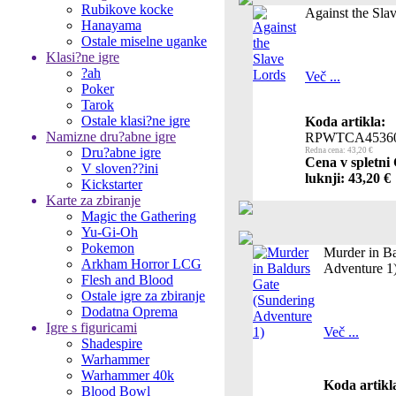
Rubikove kocke
Against the Sla
Hanayama
Ostale miselne uganke
Klasi?ne igre
?ah
Več ...
Poker
Tarok
Ostale klasi?ne igre
Koda artikla:
Namizne dru?abne igre
RPWTCA4536
Dru?abne igre
Redna cena: 43,20 €
Cena v spletni
V sloven??ini
luknji: 43,20 €
Kickstarter
Karte za zbiranje
Magic the Gathering
Yu-Gi-Oh
Pokemon
Murder in Ba
Arkham Horror LCG
Adventure 1
Flesh and Blood
Ostale igre za zbiranje
Dodatna Oprema
Igre s figuricami
Več ...
Shadespire
Warhammer
Warhammer 40k
Koda artikl
Blood Bowl