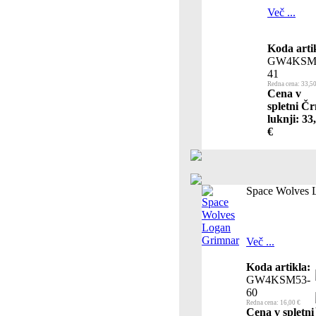
Več ...
Koda arti
GW4KSM
41
Redna cena: 33,50
Cena v
spletni Čr
luknji: 33
€
Space Wolves 
Več ...
Koda artikla:
GW4KSM53-
60
Redna cena: 16,00 €
Cena v spletni