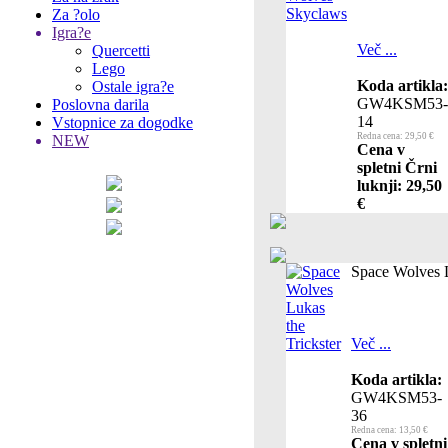
Za ?olo
Igra?e
Več ...
Quercetti
Lego
Koda artikla:
Ostale igra?e
GW4KSM53-
Poslovna darila
14
Vstopnice za dogodke
Redna cena: 29,50 €
NEW
Cena v
spletni Črni
luknji: 29,50
€
Space Wolves L
Več ...
Koda artikla:
GW4KSM53-
36
Redna cena: 13,50 €
Cena v spletni