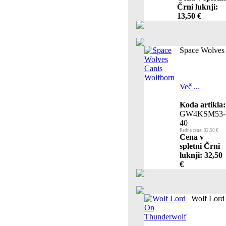
Črni luknji:
13,50 €
Space Wolves
Več ...
Koda artikla:
GW4KSM53-
40
Redna cena: 32,50 €
Cena v
spletni Črni
luknji: 32,50
€
Wolf Lord