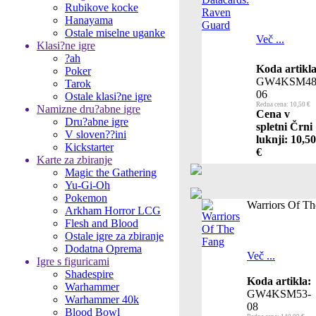
Rubikove kocke
Hanayama
Ostale miselne uganke
Več ...
Klasi?ne igre
?ah
Koda artikla
Poker
GW4KSM48
Tarok
06
Ostale klasi?ne igre
Redna cena: 10,50 €
Namizne dru?abne igre
Cena v
Dru?abne igre
spletni Črni
V sloven??ini
luknji: 10,50
Kickstarter
€
Karte za zbiranje
Magic the Gathering
Yu-Gi-Oh
Pokemon
Warriors Of Th
Arkham Horror LCG
Flesh and Blood
Ostale igre za zbiranje
Dodatna Oprema
Več ...
Igre s figuricami
Shadespire
Koda artikla:
Warhammer
GW4KSM53-
Warhammer 40k
08
Blood Bowl