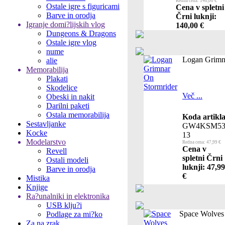
Redna cena: 140,00 €
Ostale igre s figuricami
Cena v spletni
Barve in orodja
Črni luknji:
Igranje domi?lijskih vlog
140,00 €
Dungeons & Dragons
Ostale igre vlog
nume
Logan Grimn
alie
Memorabilija
Plakati
Skodelice
Več ...
Obeski in nakit
Darilni paketi
Ostala memorabilija
Koda artikla
Sestavljanke
GW4KSM53
Kocke
13
Modelarstvo
Redna cena: 47,99 €
Cena v
Revell
spletni Črni
Ostali modeli
luknji: 47,99
Barve in orodja
€
Mistika
Knjige
Ra?unalniki in elektronika
USB klju?i
Space Wolves
Podlage za mi?ko
Za na zrak