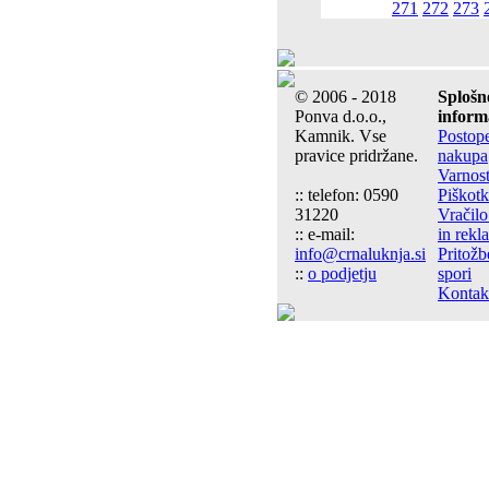
271
272
273
© 2006 - 2018
Splošn
Ponva d.o.o.,
inform
Kamnik. Vse
Postop
pravice pridržane.
nakupa
Varnos
:: telefon: 0590
Piškotk
31220
Vračilo
:: e-mail:
in rekl
info@crnaluknja.si
Pritožb
::
o podjetju
spori
Kontak