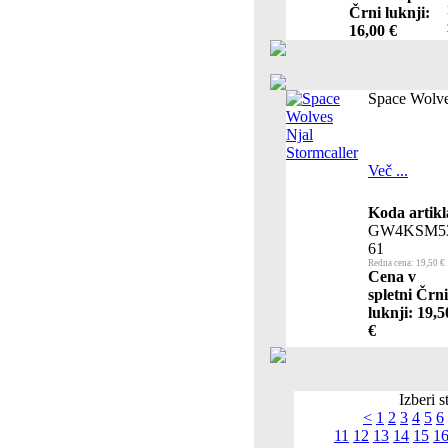
Črni luknji:
16,00 €
Space Wolve
Več ...
Koda artikl
GW4KSM5
61
Redna cena: 19,50 €
Cena v
spletni Črni
luknji: 19,5
€
Izberi s
<
1
2
3
4
5
6
11
12
13
14
15
1