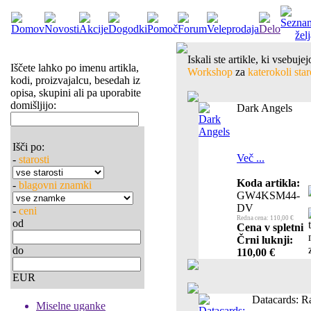
Iskali ste artikle, ki vsebuj
Iščete lahko po imenu artikla,
Workshop
za
katerokoli star
kodi, proizvajalcu, besedah iz
opisa, skupini ali pa uporabite
domišljijo:
Dark Angels
Išči po:
Več ...
-
starosti
Koda artikla:
-
blagovni znamki
GW4KSM44-
DV
-
ceni
Redna cena: 110,00 €
od
Cena v spletni
Črni luknji:
do
110,00 €
EUR
Datacards: 
Miselne uganke