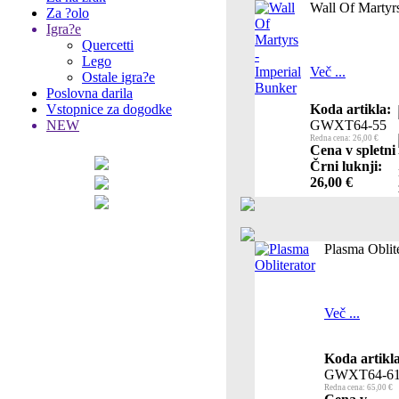
Wall Of Martyrs
Za ?olo
Igra?e
Quercetti
Lego
Več ...
Ostale igra?e
Poslovna darila
Vstopnice za dogodke
Koda artikla:
NEW
GWXT64-55
Redna cena: 26,00 €
Cena v spletni
Črni luknji:
26,00 €
Plasma Oblit
Več ...
Koda artikla
GWXT64-6
Redna cena: 65,00 €