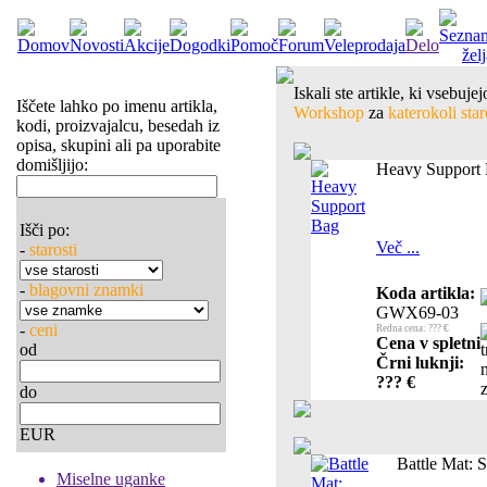
Iskali ste artikle, ki vsebuj
Iščete lahko po imenu artikla,
Workshop
za
katerokoli star
kodi, proizvajalcu, besedah iz
opisa, skupini ali pa uporabite
domišljijo:
Heavy Support
Išči po:
Več ...
-
starosti
-
blagovni znamki
Koda artikla:
GWX69-03
-
ceni
Redna cena: ??? €
Cena v spletni
od
Črni luknji:
??? €
do
EUR
Battle Mat: 
Miselne uganke