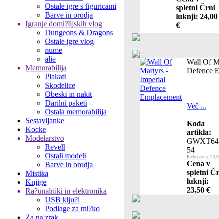
Ostale igre s figuricami
spletni Črni
Barve in orodja
luknji: 24,00
Igranje domi?lijskih vlog
€
Dungeons & Dragons
Ostale igre vlog
nume
alie
Wall Of Ma
Memorabilija
Defence 
Plakati
Skodelice
Obeski in nakit
Darilni paketi
Več ...
Ostala memorabilija
Sestavljanke
Koda
Kocke
artikla:
Modelarstvo
GWXT64
Revell
54
Ostali modeli
Redna cena: 23,5
Cena v
Barve in orodja
spletni Č
Mistika
luknji:
Knjige
23,50 €
Ra?unalniki in elektronika
USB klju?i
Podlage za mi?ko
Za na zrak