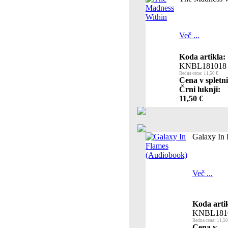
Več ...
Koda artikla:
KNBL181018
Redna cena: 11,50 €
Cena v spletni
Črni luknji:
11,50 €
Galaxy In
Več ...
Koda artik
KNBL181
Redna cena: 11,50
Cena v