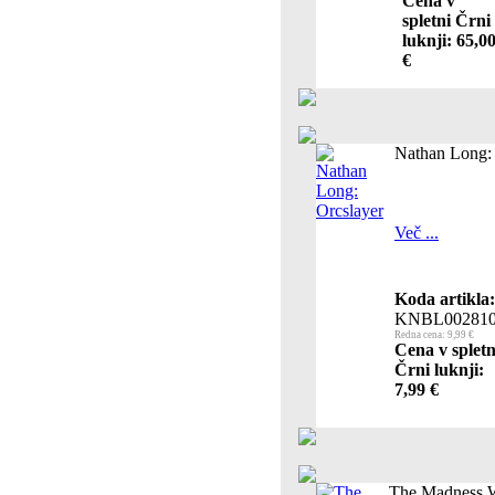
Cena v
spletni Črni
luknji: 65,0
€
Nathan Long: 
Več ...
Koda artikla:
KNBL002810
Redna cena: 9,99 €
Cena v spletn
Črni luknji:
7,99 €
The Madness W