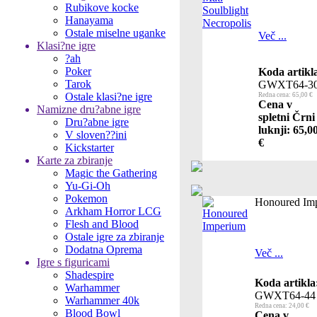
Rubikove kocke
Hanayama
Ostale miselne uganke
Več ...
Klasi?ne igre
?ah
Poker
Koda artikl
Tarok
GWXT64-3
Ostale klasi?ne igre
Redna cena: 65,00 €
Cena v
Namizne dru?abne igre
spletni Črni
Dru?abne igre
luknji: 65,0
V sloven??ini
€
Kickstarter
Karte za zbiranje
Magic the Gathering
Yu-Gi-Oh
Pokemon
Honoured Im
Arkham Horror LCG
Flesh and Blood
Ostale igre za zbiranje
Dodatna Oprema
Več ...
Igre s figuricami
Shadespire
Koda artikla
Warhammer
GWXT64-44
Warhammer 40k
Redna cena: 24,00 €
Blood Bowl
Cena v