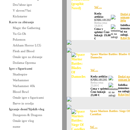
Dru?abne igre
Več ...
V sloven??ini
Koda
Dodaj 
Kickstarter
artikla:
seznam
KNBL181202
želja
Karte za zbiranje
Redna cena:
Izdelka
19,00 €
Magic the Gathering
trenutn
Cena v
ni na
spletni Črni
Yu-Gi-Oh
zalogi.
luknji: 19,00
Kdaj b
€
Pokemon
Arkham Horror LCG
Flesh and Blood
Space Marine Battles: Blades O
Ostale igre za zbiranje
Damocles
Dodatna Oprema
Igre s figuricami
Več ...
Shadespire
Koda artikla:
Dodaj na
KNBL181205
seznam že
Warhammer
Redna cena:
Izdelka
Warhammer 40k
23,00 €
trenutno 
Cena v spletni
na zalogi
Blood Bowl
Črni luknji:
Kdaj bo?
23,00 €
Ostale igre s figuricami
Barve in orodja
Igranje domi?lijskih vlog
Space Marines Battles: Siege Of
Castellax
Dungeons & Dragons
Ostale igre vlog
nume
Več ...