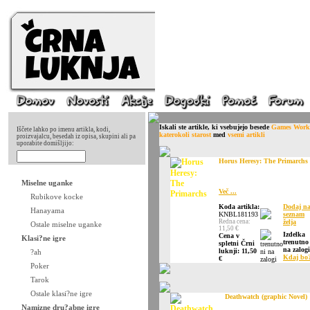
Iskali ste artikle, ki vsebujejo besede
Games Work
Iščete lahko po imenu artikla, kodi,
katerokoli starost
med
vsemi artikli
proizvajalcu, besedah iz opisa, skupini ali pa
uporabite domišljijo:
Horus Heresy: The Primarchs
Miselne uganke
Več ...
Rubikove kocke
Koda artikla:
Dodaj n
Hanayama
KNBL181193
seznam
Redna cena:
želja
Ostale miselne uganke
11,50 €
Izdelka
Cena v
Klasi?ne igre
trenutno
spletni Črni
na zalogi
luknji: 11,50
?ah
Kdaj bo
€
Poker
Tarok
Ostale klasi?ne igre
Deathwatch (graphic Novel)
Namizne dru?abne igre