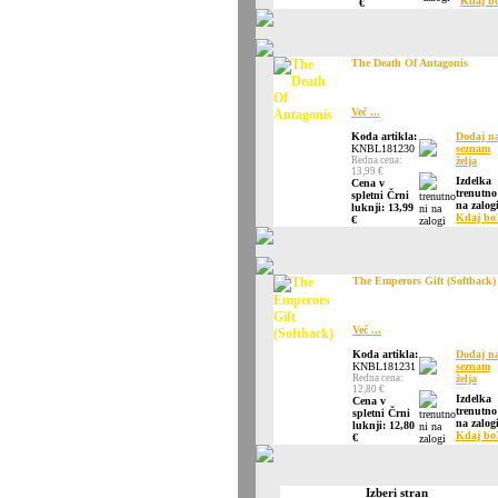
Kdaj b
€
The Death Of Antagonis
Več ...
Koda artikla:
Dodaj n
KNBL181230
seznam
Redna cena:
želja
13,99 €
Izdelka
Cena v
trenutno
spletni Črni
na zalogi
luknji: 13,99
Kdaj bo
€
The Emperors Gift (Softback)
Več ...
Koda artikla:
Dodaj n
KNBL181231
seznam
Redna cena:
želja
12,80 €
Izdelka
Cena v
trenutno
spletni Črni
na zalogi
luknji: 12,80
Kdaj bo
€
Izberi stran