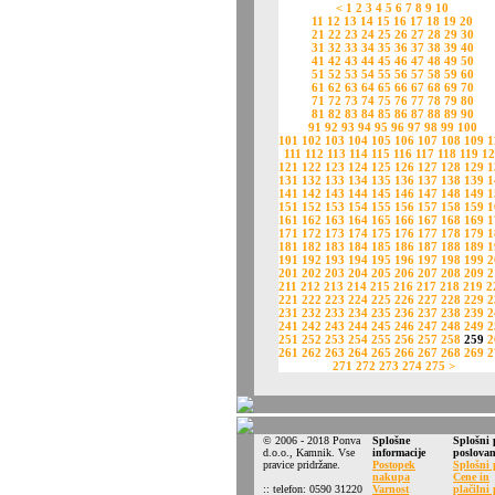
<
1
2
3
4
5
6
7
8
9
10
11
12
13
14
15
16
17
18
19
20
21
22
23
24
25
26
27
28
29
30
31
32
33
34
35
36
37
38
39
40
41
42
43
44
45
46
47
48
49
50
51
52
53
54
55
56
57
58
59
60
61
62
63
64
65
66
67
68
69
70
71
72
73
74
75
76
77
78
79
80
81
82
83
84
85
86
87
88
89
90
91
92
93
94
95
96
97
98
99
100
101
102
103
104
105
106
107
108
109
1
111
112
113
114
115
116
117
118
119
12
121
122
123
124
125
126
127
128
129
1
131
132
133
134
135
136
137
138
139
1
141
142
143
144
145
146
147
148
149
1
151
152
153
154
155
156
157
158
159
1
161
162
163
164
165
166
167
168
169
1
171
172
173
174
175
176
177
178
179
1
181
182
183
184
185
186
187
188
189
1
191
192
193
194
195
196
197
198
199
2
201
202
203
204
205
206
207
208
209
2
211
212
213
214
215
216
217
218
219
2
221
222
223
224
225
226
227
228
229
2
231
232
233
234
235
236
237
238
239
2
241
242
243
244
245
246
247
248
249
2
251
252
253
254
255
256
257
258
259
2
261
262
263
264
265
266
267
268
269
2
271
272
273
274
275
>
© 2006 - 2018 Ponva
Splošne
Splošni 
d.o.o., Kamnik. Vse
informacije
poslovan
pravice pridržane.
Postopek
Splošni 
nakupa
Cene in
:: telefon: 0590 31220
Varnost
plačilni 