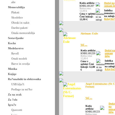
alie
Koda artikla:
Dodaj na
KNBL181207
seznam že
Memorabilija
Redna cena:
Izdelka
13,99 €
Plakati
trenutno 
Cena v spletni
na zalogi.
Črni luknji:
Skodelice
Kdaj bo?
13,99 €
Obeski in nakit
Darilni paketi
Ostala memorabilija
Ahriman: Exile
Sestavljanke
Kocke
Več ...
Modelarstvo
Koda artikla:
Dodaj na
Revell
KNBL181220
seznam
Redna cena:
želja
Ostali modeli
12,80 €
Izdelka
Cena v
Barve in orodja
trenutno
spletni Črni
na zalogi
luknji: 12,80
Mistika
Kdaj bo
€
Knjige
Ra?unalniki in elektronika
Angel Exterminatus (Sb C
USB klju?i
Format)
Podlage za mi?ko
Za na zrak
Več ...
Za ?olo
Doda
Igra?e
Koda
na
artikla:
sezn
Quercetti
KNBL181221
želja
Redna cena: