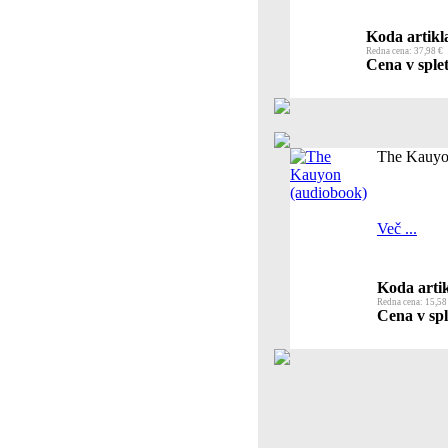
Koda artikl
Redna cena: 37,98 €
Cena v splet
The Kauyo
Več ...
Koda artik
Redna cena: 15,58
Cena v spl