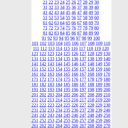
21
22
23
24
25
26
27
28
29
30
31
32
33
34
35
36
37
38
39
40
41
42
43
44
45
46
47
48
49
50
51
52
53
54
55
56
57
58
59
60
61
62
63
64
65
66
67
68
69
70
71
72
73
74
75
76
77
78
79
80
81
82
83
84
85
86
87
88
89
90
91
92
93
94
95
96
97
98
99
100
101
102
103
104
105
106
107
108
109
110
111
112
113
114
115
116
117
118
119
120
121
122
123
124
125
126
127
128
129
130
131
132
133
134
135
136
137
138
139
140
141
142
143
144
145
146
147
148
149
150
151
152
153
154
155
156
157
158
159
160
161
162
163
164
165
166
167
168
169
170
171
172
173
174
175
176
177
178
179
180
181
182
183
184
185
186
187
188
189
190
191
192
193
194
195
196
197
198
199
200
201
202
203
204
205
206
207
208
209
210
211
212
213
214
215
216
217
218
219
220
221
222
223
224
225
226
227
228
229
230
231
232
233
234
235
236
237
238
239
240
241
242
243
244
245
246
247
248
249
250
251
252
253
254
255
256
257
258
259
260
261
262
263
264
265
266
267
268
269
270