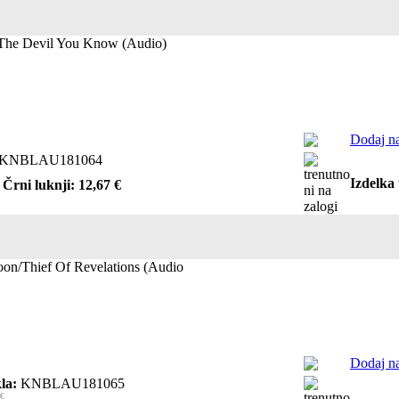
 The Devil You Know (Audio)
Dodaj na
KNBLAU181064
Izdelka 
 Črni luknji: 12,67 €
on/Thief Of Revelations (Audio
Dodaj na
la:
KNBLAU181065
 €