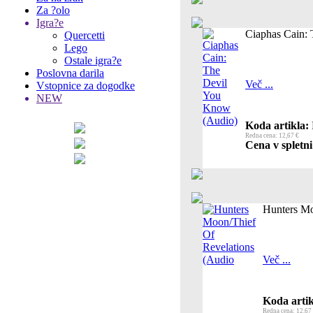
Za ?olo
Igra?e
Ciaphas Cain:
Quercetti
Lego
Ostale igra?e
Poslovna darila
Več ...
Vstopnice za dogodke
NEW
Koda artikla:
Redna cena: 12,67 €
Cena v spletni
Hunters Mo
Več ...
Koda artik
Redna cena: 12,67