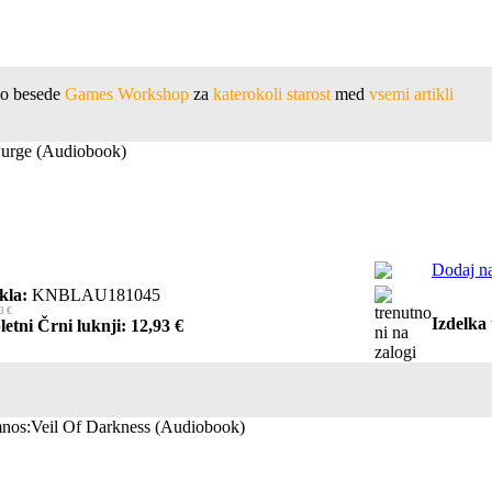
ejo besede
Games Workshop
za
katerokoli starost
med
vsemi artikli
Purge (Audiobook)
Dodaj na
kla:
KNBLAU181045
3 €
Izdelka 
letni Črni luknji: 12,93 €
os:Veil Of Darkness (Audiobook)