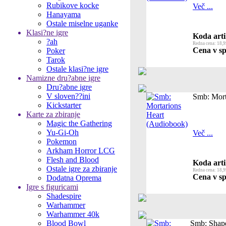
Rubikove kocke
Več ...
Hanayama
Ostale miselne uganke
Klasi?ne igre
Koda arti
?ah
Redna cena: 18,9
Cena v sp
Poker
Tarok
Ostale klasi?ne igre
Namizne dru?abne igre
Dru?abne igre
V sloven??ini
Smb: Mort
Kickstarter
Karte za zbiranje
Magic the Gathering
Yu-Gi-Oh
Več ...
Pokemon
Arkham Horror LCG
Flesh and Blood
Koda arti
Ostale igre za zbiranje
Redna cena: 18,9
Cena v sp
Dodatna Oprema
Igre s figuricami
Shadespire
Warhammer
Warhammer 40k
Blood Bowl
Smb: Shap