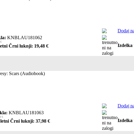
Dodaj na
la:
KNBLAU181062
 €
Izdelka 
etni Črni luknji: 19,48 €
esy: Scars (Audiobook)
Dodaj na
kla:
KNBLAU181063
8 €
Izdelka 
letni Črni luknji: 37,98 €