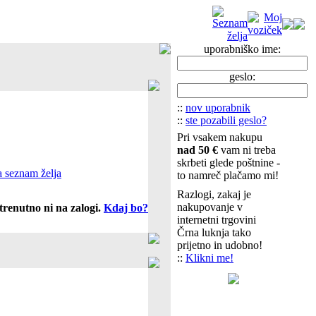
uporabniško ime:
geslo:
::
nov uporabnik
::
ste pozabili geslo?
Pri vsakem nakupu
nad 50 €
vam ni treba
skrbeti glede poštnine -
 seznam želja
to namreč plačamo mi!
Razlogi, zakaj je
nakupovanje v
trenutno ni na zalogi.
Kdaj bo?
internetni trgovini
Črna luknja tako
prijetno in udobno!
::
Klikni me!