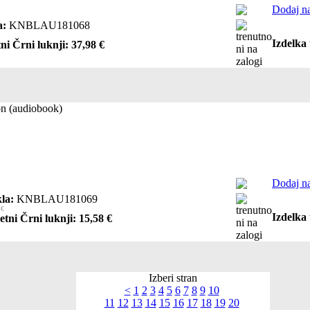
Dodaj na
a:
KNBLAU181068
Izdelka 
ni Črni luknji: 37,98 €
n (audiobook)
Dodaj na
la:
KNBLAU181069
 €
Izdelka 
etni Črni luknji: 15,58 €
Izberi stran
<
1
2
3
4
5
6
7
8
9
10
11
12
13
14
15
16
17
18
19
20