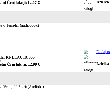
Izdelka 
etni Črni luknji: 12,67 €
sy: Templar (audiobook)
Dodaj na
la:
KNBLAU181066
 €
Izdelka 
etni Črni luknji: 12,99 €
: Vengeful Spirit (Audiobk)