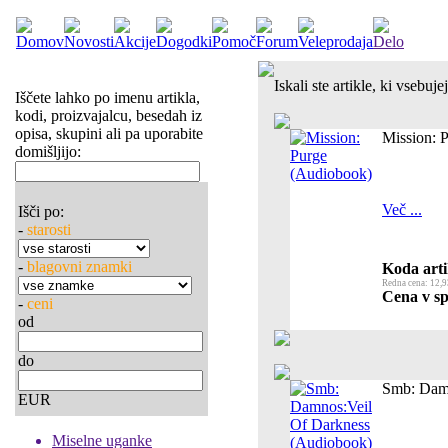
Iskali ste artikle, ki vsebuj
Iščete lahko po imenu artikla,
kodi, proizvajalcu, besedah iz
opisa, skupini ali pa uporabite
Mission: 
domišljijo:
Več ...
Išči po:
-
starosti
-
blagovni znamki
Koda arti
Redna cena: 12,9
Cena v sp
-
ceni
od
do
Smb: Damn
EUR
Miselne uganke