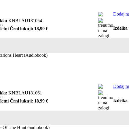
Dodaj na
kla:
KNBLAU181054
9 €
Izdelka 
letni Črni luknji: 18,99 €
arions Heart (Audiobook)
Dodaj na
kla:
KNBLAU181061
9 €
Izdelka 
letni Črni luknji: 18,99 €
e Of The Hunt (audiobook)