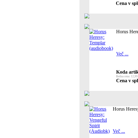
Cena v spl
Horus Here
Več ...
Koda artik
Redna cena: 12,99
Cena v spl
Horus Heresy
Več ...