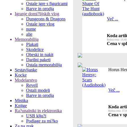
Ostale igre s figuricami
Barve in orodja
Igranje domi?lijskih vlog
Dungeons & Dragons
Več ...
Ostale igre vlog
nume
alie
Koda artik
Memorabilija
Redna cena: 19,48
Cena v spl
Plakati
Skodelice
Obeski in nakit
Darilni paketi
Ostala memorabilija
Horus Her
Sestavljanke
Kocke
Modelarstvo
Revell
Več ...
Ostali modeli
Barve in orodja
Mistika
Knjige
Koda arti
Ra?unalniki in elektronika
Redna cena: 37,9
Cena v sp
USB klju?i
Podlage za mi?ko
Za na zrak