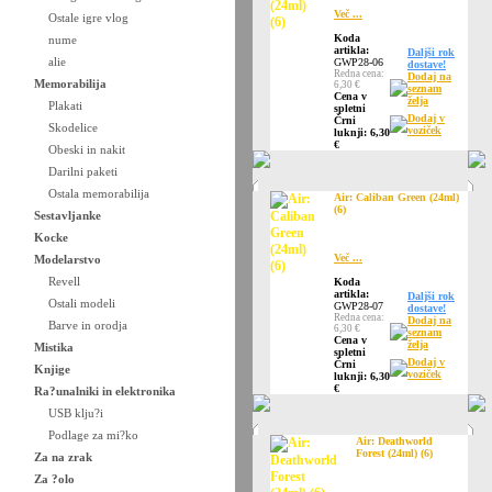
Več ...
Ostale igre vlog
Koda
nume
artikla:
Daljši rok
alie
GWP28-06
dostave!
Redna cena:
Dodaj na
Memorabilija
6,30 €
seznam
Cena v
želja
Plakati
spletni
Dodaj v
Črni
Skodelice
voziček
luknji: 6,30
€
Obeski in nakit
Darilni paketi
Ostala memorabilija
Air: Caliban Green (24ml)
(6)
Sestavljanke
Kocke
Več ...
Modelarstvo
Revell
Koda
artikla:
Daljši rok
Ostali modeli
GWP28-07
dostave!
Redna cena:
Dodaj na
Barve in orodja
6,30 €
seznam
Cena v
želja
Mistika
spletni
Dodaj v
Črni
Knjige
voziček
luknji: 6,30
€
Ra?unalniki in elektronika
USB klju?i
Podlage za mi?ko
Air: Deathworld
Forest (24ml) (6)
Za na zrak
Za ?olo