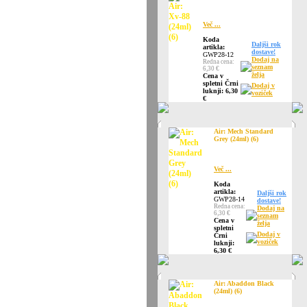
Več ...
Koda
Daljši rok
artikla:
dostave!
GWP28-12
Dodaj na
Redna cena:
seznam
6,30 €
želja
Cena v
spletni Črni
Dodaj v
luknji: 6,30
voziček
€
Air: Mech Standard
Grey (24ml) (6)
Več ...
Koda
artikla:
Daljši rok
GWP28-14
dostave!
Redna cena:
Dodaj na
6,30 €
seznam
Cena v
želja
spletni
Dodaj v
Črni
voziček
luknji:
6,30 €
Air: Abaddon Black
(24ml) (6)