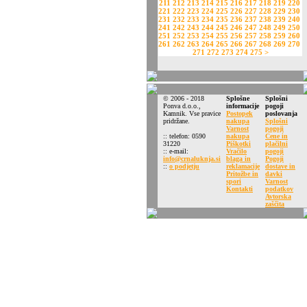
211
212
213
214
215
216
217
218
219
220
221
222
223
224
225
226
227
228
229
230
231
232
233
234
235
236
237
238
239
240
241
242
243
244
245
246
247
248
249
250
251
252
253
254
255
256
257
258
259
260
261
262
263
264
265
266
267
268
269
270
271
272
273
274
275
>
© 2006 - 2018
Splošne
Splošni
Ponva d.o.o.,
informacije
pogoji
Kamnik. Vse pravice
Postopek
poslovanja
pridržane.
nakupa
Splošni
Varnost
pogoji
:: telefon: 0590
nakupa
Cene in
31220
Piškotki
plačilni
:: e-mail:
Vračilo
pogoji
info@crnaluknja.si
blaga in
Pogoji
::
o podjetju
reklamacije
dostave in
Pritožbe in
davki
spori
Varnost
Kontakti
podatkov
Avtorska
zaščita