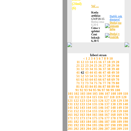
Več ...
Koda
artikla:
Daljši rok
GWP28-15
dostave!
Redna cena:
Dodaj na
6,30 €
seznam
Cena v
želja
spletni
Dodaj v
Črni
voziček
luknji:
6,30 €
Izberi stran
<
1
2
3
4
5
6
7
8
9
10
11
12
13
14
15
16
17
18
19
20
21
22
23
24
25
26
27
28
29
30
31
32
33
34
35
36
37
38
39
40
41
42
43
44
45
46
47
48
49
50
51
52
53
54
55
56
57
58
59
60
61
62
63
64
65
66
67
68
69
70
71
72
73
74
75
76
77
78
79
80
81
82
83
84
85
86
87
88
89
90
91
92
93
94
95
96
97
98
99
100
101
102
103
104
105
106
107
108
109
110
111
112
113
114
115
116
117
118
119
120
121
122
123
124
125
126
127
128
129
130
131
132
133
134
135
136
137
138
139
140
141
142
143
144
145
146
147
148
149
150
151
152
153
154
155
156
157
158
159
160
161
162
163
164
165
166
167
168
169
170
171
172
173
174
175
176
177
178
179
180
181
182
183
184
185
186
187
188
189
190
191
192
193
194
195
196
197
198
199
200
201
202
203
204
205
206
207
208
209
210