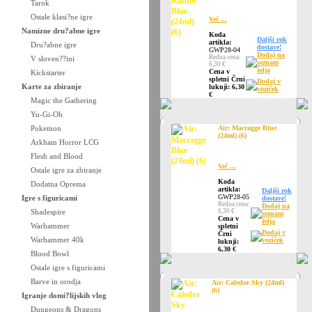
Tarok
Ostale klasi?ne igre
Več ...
Namizne dru?abne igre
Koda
Daljši rok
artikla:
Dru?abne igre
dostave!
GWP28-04
Dodaj na
Redna cena:
V sloven??ini
seznam
6,30 €
želja
Cena v
Kickstarter
spletni Črni
Dodaj v
Karte za zbiranje
luknji: 6,30
voziček
€
Magic the Gathering
Yu-Gi-Oh
Pokemon
Air: Macragge Blue
(24ml) (6)
Arkham Horror LCG
Flesh and Blood
Več ...
Ostale igre za zbiranje
Koda
Dodatna Oprema
artikla:
Daljši rok
GWP28-05
Igre s figuricami
dostave!
Redna cena:
Dodaj na
Shadespire
6,30 €
seznam
Cena v
želja
Warhammer
spletni
Dodaj v
Črni
Warhammer 40k
voziček
luknji:
6,30 €
Blood Bowl
Ostale igre s figuricami
Barve in orodja
Air: Caledor Sky (24ml)
(6)
Igranje domi?lijskih vlog
Dungeons & Dragons