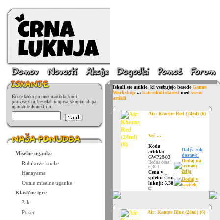
Iskali ste artikle, ki vsebujejo besede
Games
Workshop
za
katerokoli starost
med
vsemi
Iščete lahko po imenu artikla, kodi,
artikli
proizvajalcu, besedah iz opisa, skupini ali pa
uporabite domišljijo:
Air: Khorne Red (24ml) (6)
Več ...
Koda
Daljši rok
artikla:
Miselne uganke
dostave!
GWP28-03
Dodaj na
Redna cena:
Rubikove kocke
seznam
6,30 €
želja
Cena v
Hanayama
spletni Črni
Dodaj v
Ostale miselne uganke
luknji: 6,30
voziček
€
Klasi?ne igre
?ah
Poker
Air: Kantor Blue (24ml) (6)