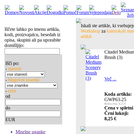
Iskali ste artikle, ki vsebuj
Iščete lahko po imenu artikla,
Workshop
za
katerokoli star
kodi, proizvajalcu, besedah iz
artikli
opisa, skupini ali pa uporabite
domišljijo:
Citadel Mediu
Brush (3)
Išči po:
-
starosti
Več ...
-
blagovni znamki
-
ceni
Koda artikla:
od
GWP63-25
Redna cena: 8,25 €
do
Cena v spletni
Črni luknji:
8,25 €
EUR
Miselne uganke