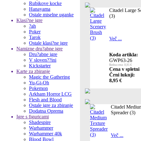
Rubikove kocke
Hanayama
Citadel Large 
Ostale miselne uganke
(3)
Klasi?ne igre
?ah
Poker
Tarok
Več ...
Ostale klasi?ne igre
Namizne dru?abne igre
Dru?abne igre
Koda artikla:
V sloven??ini
GWP63-26
Kickstarter
Redna cena: 8,95 €
Cena v spletni
Karte za zbiranje
Črni luknji:
Magic the Gathering
8,95 €
Yu-Gi-Oh
Pokemon
Arkham Horror LCG
Flesh and Blood
Ostale igre za zbiranje
Citadel Mediu
Dodatna Oprema
Spreader (3)
Igre s figuricami
Shadespire
Warhammer
Warhammer 40k
Več ...
Blood Bowl