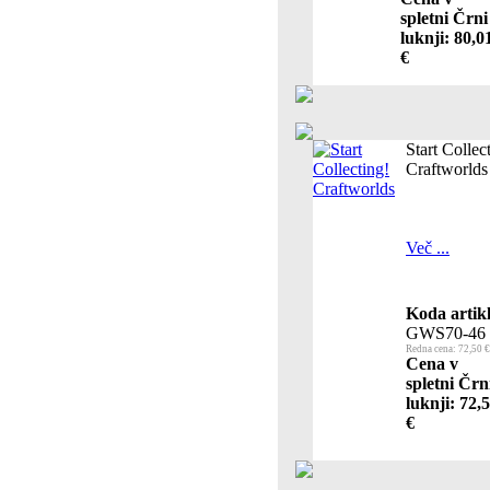
spletni Črni
luknji: 80,0
€
Start Collec
Craftworlds
Več ...
Koda artikl
GWS70-46
Redna cena: 72,50 €
Cena v
spletni Črn
luknji: 72,
€