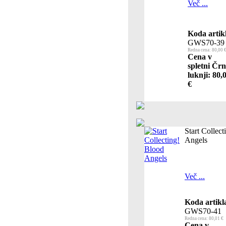
Več ...
Koda artik
GWS70-39
Redna cena: 80,00 
Cena v
spletni Črn
luknji: 80,
€
Start Collec
Angels
Več ...
Koda artikl
GWS70-41
Redna cena: 80,01 €
Cena v