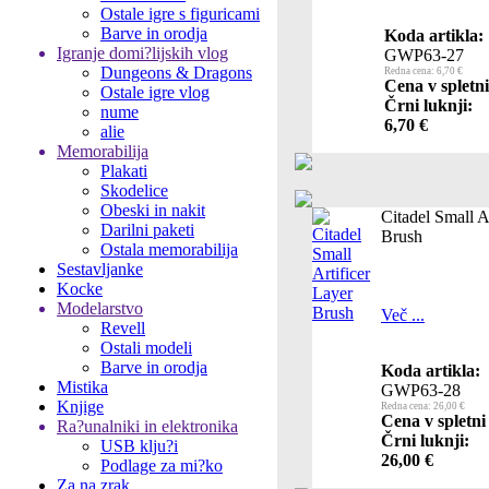
Ostale igre s figuricami
Barve in orodja
Koda artikla:
Igranje domi?lijskih vlog
GWP63-27
Dungeons & Dragons
Redna cena: 6,70 €
Cena v spletni
Ostale igre vlog
Črni luknji:
nume
6,70 €
alie
Memorabilija
Plakati
Skodelice
Obeski in nakit
Citadel Small A
Darilni paketi
Brush
Ostala memorabilija
Sestavljanke
Kocke
Modelarstvo
Več ...
Revell
Ostali modeli
Barve in orodja
Koda artikla:
Mistika
GWP63-28
Knjige
Redna cena: 26,00 €
Cena v spletni
Ra?unalniki in elektronika
Črni luknji:
USB klju?i
26,00 €
Podlage za mi?ko
Za na zrak