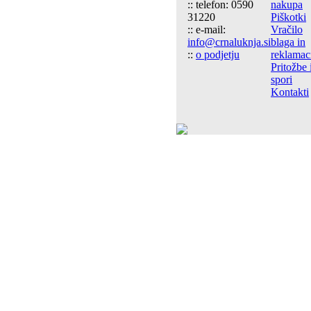
:: telefon: 0590
nakupa
31220
Piškotki
:: e-mail:
Vračilo
info@crnaluknja.si
blaga in
::
o podjetju
reklamac
Pritožbe 
spori
Kontakti