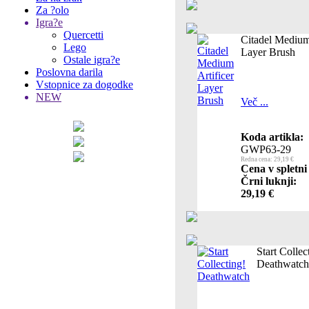
Za ?olo
Igra?e
Quercetti
Citadel Medium 
Lego
Layer Brush
Ostale igra?e
Poslovna darila
Vstopnice za dogodke
NEW
Več ...
Koda artikla:
GWP63-29
Redna cena: 29,19 €
Cena v spletni
Črni luknji:
29,19 €
Start Collec
Deathwatch