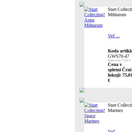
Start Collect
Militarum
Več ...
Koda artikl
GWS70-47
Redna cena: 75,01 €
Cena v
spletni Črni
luknji: 75,0
€
Start Collect
Marines
Več ...