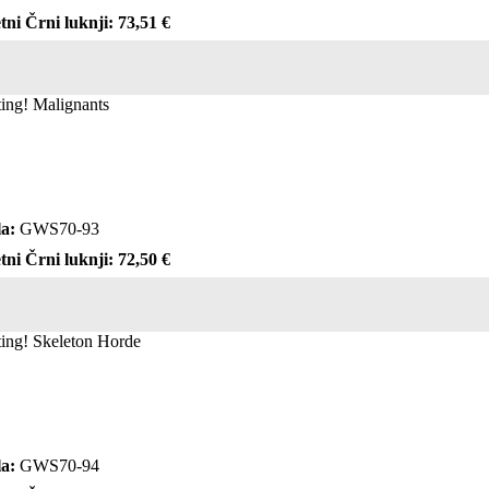
tni Črni luknji: 73,51 €
ting! Malignants
a:
GWS70-93
tni Črni luknji: 72,50 €
cting! Skeleton Horde
a:
GWS70-94