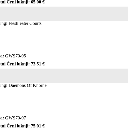
tni Črni luknji: 65,00 €
ting! Flesh-eater Courts
a:
GWS70-95
tni Črni luknji: 73,51 €
cting! Daemons Of Khorne
a:
GWS70-97
tni Črni luknji: 75,01 €