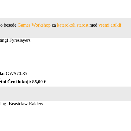
jejo besede
Games Workshop
za
katerokoli starost
med
vsemi artikli
ting! Fyreslayers
la:
GWS70-85
€
tni Črni luknji: 85,00 €
ting! Beastclaw Raiders