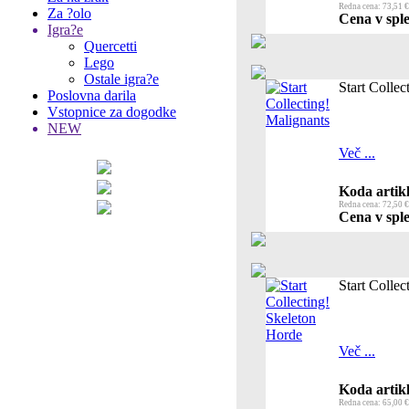
Redna cena: 73,51 €
Za ?olo
Cena v sple
Igra?e
Quercetti
Lego
Ostale igra?e
Start Collec
Poslovna darila
Vstopnice za dogodke
NEW
Več ...
Koda artikl
Redna cena: 72,50 €
Cena v sple
Start Colle
Več ...
Koda artikl
Redna cena: 65,00 €