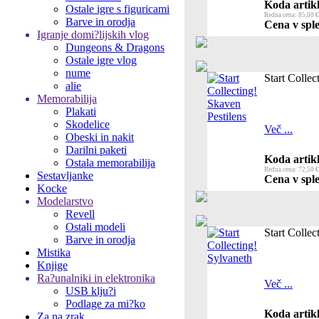
Koda artikl
Ostale igre s figuricami
Redna cena: 85,00 €
Barve in orodja
Cena v sple
Igranje domi?lijskih vlog
Dungeons & Dragons
Ostale igre vlog
nume
Start Collec
alie
Memorabilija
Plakati
Skodelice
Več ...
Obeski in nakit
Darilni paketi
Koda artikl
Ostala memorabilija
Redna cena: 72,50 €
Sestavljanke
Cena v sple
Kocke
Modelarstvo
Revell
Ostali modeli
Start Collec
Barve in orodja
Mistika
Knjige
Ra?unalniki in elektronika
Več ...
USB klju?i
Podlage za mi?ko
Koda artikl
Za na zrak