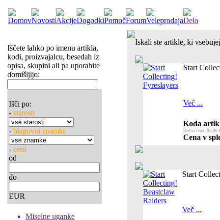
Iskali ste artikle, ki vsebu
Iščete lahko po imenu artikla,
kodi, proizvajalcu, besedah iz
opisa, skupini ali pa uporabite
Start Collec
domišljijo:
Več ...
Išči po:
-
starosti
Koda artik
-
blagovni znamki
Redna cena: 85,00 
Cena v sple
-
ceni
od
Start Collec
do
EUR
Več ...
Miselne uganke