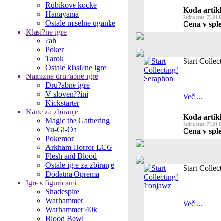
Rubikove kocke
Koda artikl
Hanayama
Redna cena: 75,01 €
Ostale miselne uganke
Cena v sple
Klasi?ne igre
?ah
Poker
Tarok
Start Colle
Ostale klasi?ne igre
Namizne dru?abne igre
Dru?abne igre
V sloven??ini
Več ...
Kickstarter
Karte za zbiranje
Koda artikl
Magic the Gathering
Redna cena: 75,01 €
Yu-Gi-Oh
Cena v sple
Pokemon
Arkham Horror LCG
Flesh and Blood
Ostale igre za zbiranje
Start Collec
Dodatna Oprema
Igre s figuricami
Shadespire
Warhammer
Več ...
Warhammer 40k
Blood Bowl