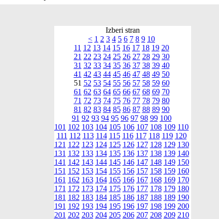
Izberi stran
<
1
2
3
4
5
6
7
8
9
10
11
12
13
14
15
16
17
18
19
20
21
22
23
24
25
26
27
28
29
30
31
32
33
34
35
36
37
38
39
40
41
42
43
44
45
46
47
48
49
50
51
52
53
54
55
56
57
58
59
60
61
62
63
64
65
66
67
68
69
70
71
72
73
74
75
76
77
78
79
80
81
82
83
84
85
86
87
88
89
90
91
92
93
94
95
96
97
98
99
100
101
102
103
104
105
106
107
108
109
110
111
112
113
114
115
116
117
118
119
120
121
122
123
124
125
126
127
128
129
130
131
132
133
134
135
136
137
138
139
140
141
142
143
144
145
146
147
148
149
150
151
152
153
154
155
156
157
158
159
160
161
162
163
164
165
166
167
168
169
170
171
172
173
174
175
176
177
178
179
180
181
182
183
184
185
186
187
188
189
190
191
192
193
194
195
196
197
198
199
200
201
202
203
204
205
206
207
208
209
210