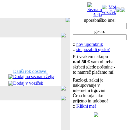
uporabniško ime:
geslo:
::
nov uporabnik
::
ste pozabili geslo?
Pri vsakem nakupu
nad 50 €
vam ni treba
skrbeti glede poštnine -
Daljši rok dostave!
to namreč plačamo mi!
Dodaj na seznam želja
Razlogi, zakaj je
Dodaj v voziček
nakupovanje v
internetni trgovini
Črna luknja tako
prijetno in udobno!
::
Klikni me!