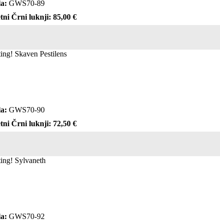
a:
GWS70-89
tni Črni luknji: 85,00 €
ting! Skaven Pestilens
a:
GWS70-90
tni Črni luknji: 72,50 €
ting! Sylvaneth
a:
GWS70-92