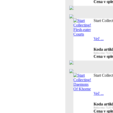
Cena v sple
Start Collec
Več ...
Koda artikl
Redna cena: 73,51 €
Cena v sple
Start Colle
Več ...
Koda artikl
Redna cena: 75,01 €
Cena v sple