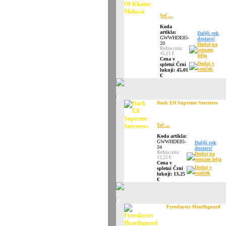
Več ...
Koda
artikla:
Daljši rok
GWWHDE85-
dostave!
20
Dodaj na
Redna cena:
seznam
45,01 €
želja
Cena v
Dodaj v
spletni Črni
voziček
luknji: 45,01
€
Dark Elf Supreme Sorceress
Več ...
Koda artikla:
GWWHDE85-
Daljši rok
34
dostave!
Redna cena:
Dodaj na
13,25 €
seznam želja
Cena v
Dodaj v
spletni Črni
voziček
luknji: 13,25
€
Fyreslayers Hearthguard