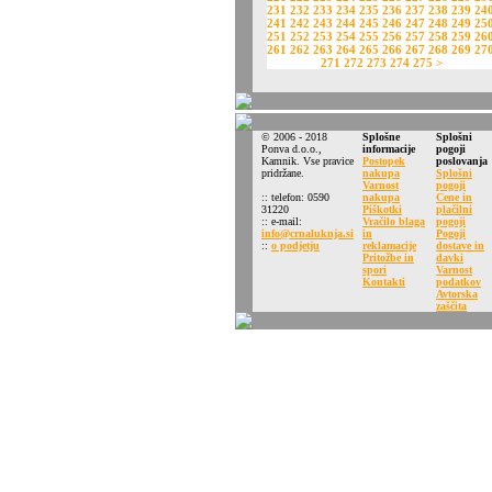
231
232
233
234
235
236
237
238
239
24
241
242
243
244
245
246
247
248
249
25
251
252
253
254
255
256
257
258
259
26
261
262
263
264
265
266
267
268
269
27
271
272
273
274
275
>
© 2006 - 2018
Splošne
Splošni
Ponva d.o.o.,
informacije
pogoji
Kamnik. Vse pravice
Postopek
poslovanja
pridržane.
nakupa
Splošni
Varnost
pogoji
:: telefon: 0590
nakupa
Cene in
31220
Piškotki
plačilni
:: e-mail:
Vračilo blaga
pogoji
info@crnaluknja.si
in
Pogoji
::
o podjetju
reklamacije
dostave in
Pritožbe in
davki
spori
Varnost
Kontakti
podatkov
Avtorska
zaščita