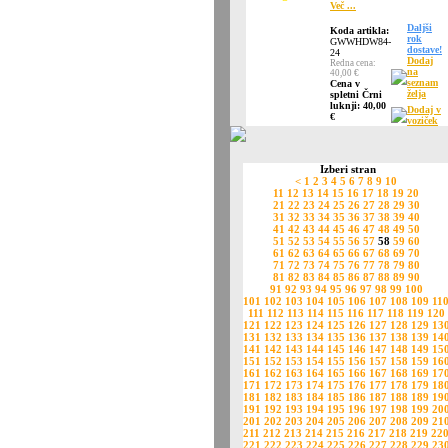
Več ...
Daljši
Koda artikla:
rok
GWWHDW84-
dostave!
24
Dodaj
Redna cena:
na
40,00 €
seznam
Cena v
želja
spletni Črni
luknji: 40,00
Dodaj v
€
voziček
Izberi stran
<
1
2
3
4
5
6
7
8
9
10
11
12
13
14
15
16
17
18
19
20
21
22
23
24
25
26
27
28
29
30
31
32
33
34
35
36
37
38
39
40
41
42
43
44
45
46
47
48
49
50
51
52
53
54
55
56
57
58
59
60
61
62
63
64
65
66
67
68
69
70
71
72
73
74
75
76
77
78
79
80
81
82
83
84
85
86
87
88
89
90
91
92
93
94
95
96
97
98
99
100
101
102
103
104
105
106
107
108
109
11
111
112
113
114
115
116
117
118
119
120
121
122
123
124
125
126
127
128
129
13
131
132
133
134
135
136
137
138
139
14
141
142
143
144
145
146
147
148
149
15
151
152
153
154
155
156
157
158
159
16
161
162
163
164
165
166
167
168
169
17
171
172
173
174
175
176
177
178
179
18
181
182
183
184
185
186
187
188
189
19
191
192
193
194
195
196
197
198
199
20
201
202
203
204
205
206
207
208
209
21
211
212
213
214
215
216
217
218
219
22
221
222
223
224
225
226
227
228
229
23