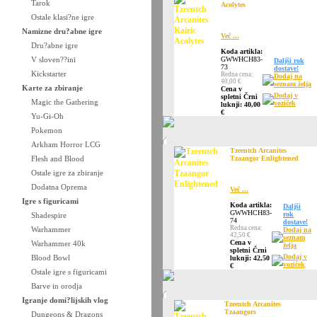
Tarok
Acolytes
Ostale klasi?ne igre
Namizne dru?abne igre
Več ...
Dru?abne igre
Koda artikla:
V sloven??ini
GWWHCH83-
Daljši rok
73
dostave!
Kickstarter
Redna cena:
Dodaj na
40,00 €
seznam želja
Karte za zbiranje
Cena v
Dodaj v
spletni Črni
Magic the Gathering
voziček
luknji: 40,00
€
Yu-Gi-Oh
Pokemon
Arkham Horror LCG
Tzeentch Arcanites
Flesh and Blood
Tzaangor Enlightened
Ostale igre za zbiranje
Dodatna Oprema
Več ...
Igre s figuricami
Koda artikla:
Daljši
GWWHCH83-
rok
Shadespire
74
dostave!
Redna cena:
Warhammer
Dodaj na
42,50 €
seznam
Cena v
Warhammer 40k
želja
spletni Črni
Dodaj v
Blood Bowl
luknji: 42,50
voziček
€
Ostale igre s figuricami
Barve in orodja
Igranje domi?lijskih vlog
Tzeentch Arcanites
Tzaangors
Dungeons & Dragons