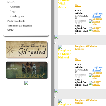
Igra?e
Več ...
Quercetti
Koda
Lego
artikla:
Daljši rok
GWWHDE85-
Ostale igra?e
dostave!
10
Dodaj na
Poslovna darila
Redna cena:
seznam
50,00 €
želja
Vstopnice za dogodke
Cena v
Dodaj v
spletni Črni
NEW
voziček
luknji: 50,00
€
Daughters Of Khaine
Khinerai
Več ...
Koda
artikla:
Daljši rok
GWWHDE85-
dostave!
19
Dodaj na
Redna cena:
seznam
35,50 €
želja
Cena v
Dodaj v
spletni Črni
voziček
luknji: 35,50
€
Daughters Of Khaine
Melusai