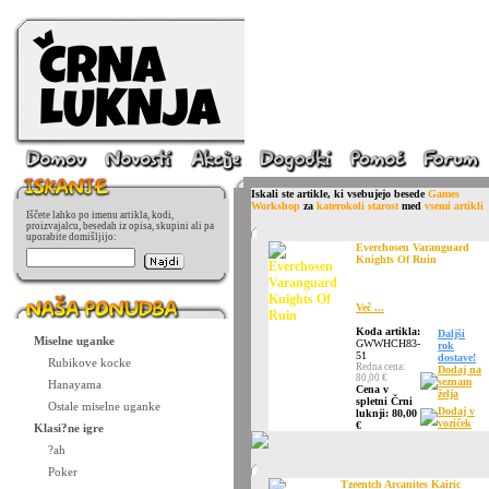
Iskali ste artikle, ki vsebujejo besede
Games
Workshop
za
katerokoli starost
med
vsemi artikli
Iščete lahko po imenu artikla, kodi,
proizvajalcu, besedah iz opisa, skupini ali pa
uporabite domišljijo:
Everchosen Varanguard
Knights Of Ruin
Več ...
Koda artikla:
Daljši
Miselne uganke
GWWHCH83-
rok
51
dostave!
Rubikove kocke
Redna cena:
Dodaj na
80,00 €
seznam
Hanayama
Cena v
želja
spletni Črni
Ostale miselne uganke
Dodaj v
luknji: 80,00
voziček
€
Klasi?ne igre
?ah
Poker
Tzeentch Arcanites Kairic