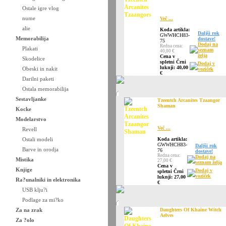
Ostale igre vlog
nume
Več ...
alie
Koda artikla:
Daljši rok
GWWHCH83-
Memorabilija
dostave!
75
Dodaj na
Redna cena:
Plakati
seznam
40,00 €
želja
Cena v
Skodelice
spletni Črni
Dodaj v
luknji: 40,00
Obeski in nakit
voziček
€
Darilni paketi
Ostala memorabilija
Sestavljanke
Tzeentch Arcanites Tzaangor
Shaman
Kocke
Modelarstvo
Več ...
Revell
Ostali modeli
Koda artikla:
GWWHCH83-
Daljši rok
Barve in orodja
76
dostave!
Redna cena:
Dodaj na
Mistika
27,00 €
seznam želja
Cena v
Knjige
Dodaj v
spletni Črni
voziček
luknji: 27,00
Ra?unalniki in elektronika
€
USB klju?i
Podlage za mi?ko
Za na zrak
Daughters Of Khaine Witch
Aelves
Za ?olo