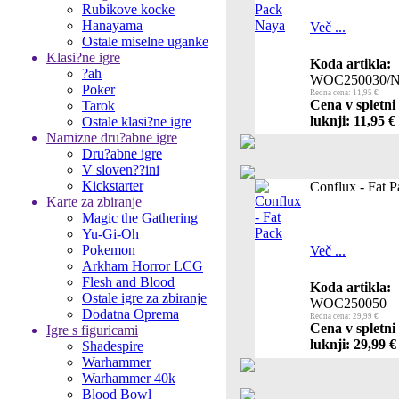
Rubikove kocke
Hanayama
Več ...
Ostale miselne uganke
Klasi?ne igre
Koda artikla:
?ah
WOC250030/
Poker
Redna cena: 11,95 €
Cena v spletni
Tarok
luknji: 11,95 €
Ostale klasi?ne igre
Namizne dru?abne igre
Dru?abne igre
V sloven??ini
Kickstarter
Conflux - Fat P
Karte za zbiranje
Magic the Gathering
Yu-Gi-Oh
Pokemon
Več ...
Arkham Horror LCG
Flesh and Blood
Koda artikla:
Ostale igre za zbiranje
WOC250050
Dodatna Oprema
Redna cena: 29,99 €
Cena v spletni
Igre s figuricami
luknji: 29,99 €
Shadespire
Warhammer
Warhammer 40k
Blood Bowl