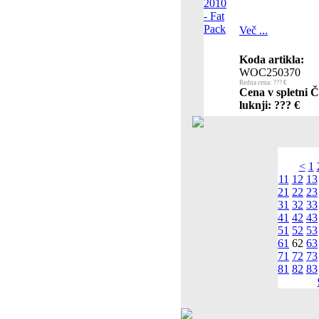
Več ...
Koda artikla:
WOC250370
Redna cena: ??? €
Cena v spletni Č
luknji: ??? €
<
1
11
12
13
21
22
23
31
32
33
41
42
43
51
52
53
61
62
63
71
72
73
81
82
83