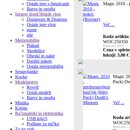
Ostale igre s figuricami
Magic 2010 - 
Barve in orodja
Igranje domi?lijskih vlog
Dungeons & Dragons
Ostale igre vlog
Več ...
nume
alie
Koda artikla:
Memorabilija
WOC250350
Plakati
Redna cena: 3,80 €
Cena v spletn
Skodelice
luknji: 3,80 €
Obeski in nakit
Darilni paketi
Ostala memorabilija
Sestavljanke
Magic 201
Kocke
Pack) De
Modelarstvo
Revell
Ostali modeli
Barve in orodja
Več ...
Mistika
Knjige
Ra?unalniki in elektronika
Koda art
USB klju?i
WOC250
Podlage za mi?ko
Redna cena: 12
Za na zrak