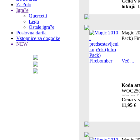
Cena v s
Za ?olo
luknji: 1
Igra?e
Quercetti
Lego
Ostale igra?e
Poslovna darila
Magic 201
Vstopnice za dogodke
Pack) Fi
NEW
Več ...
Koda art
WOC250
Redna cena: 11
Cena v s
11,95 €
Magic 201