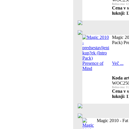
Redna cena: 12
Cena v s
luknji: 1
Magic 201
Pack) Pr
Več ...
Koda art
WOC250
Redna cena: 11
Cena v s
luknji: 1
Magic 2010 - Fat