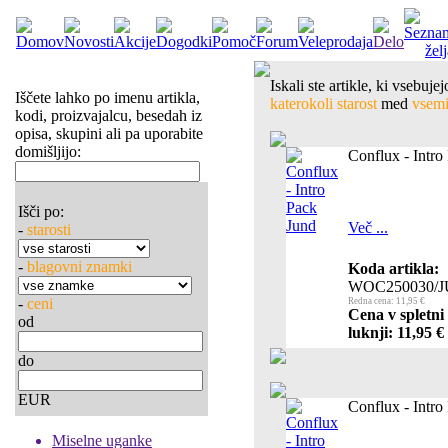
Iskali ste artikle, ki vsebuj
Iščete lahko po imenu artikla,
katerokoli starost
med
vsemi 
kodi, proizvajalcu, besedah iz
opisa, skupini ali pa uporabite
domišljijo:
Conflux - Intro
Išči po:
Več ...
-
starosti
-
blagovni znamki
Koda artikla:
WOC250030/
-
ceni
Redna cena: 11,95 €
Cena v spletni
od
luknji: 11,95 €
do
EUR
Conflux - Intr
Miselne uganke