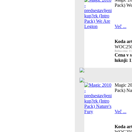
Pack) We
Več ...
Koda art
WOC250
Redna cena: 11
Cena v s
luknji: 1
Magic 201
Pack) Na
Več ...
Koda art
WOC250