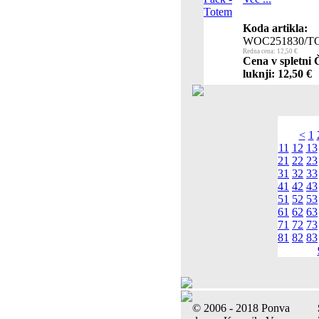
Koda artikla:
WOC251830/
Redna cena: 12,50 €
Cena v spletni 
luknji: 12,50 €
<
1
11
12
13
21
22
23
31
32
33
41
42
43
51
52
53
61
62
63
71
72
73
81
82
83
© 2006 - 2018 Ponva