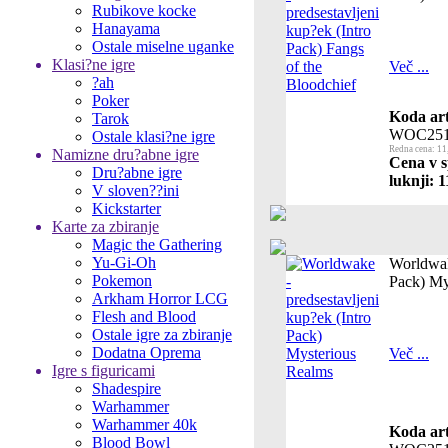
Rubikove kocke
Hanayama
Ostale miselne uganke
Klasi?ne igre
Več ...
?ah
Poker
Koda art
Tarok
WOC251
Ostale klasi?ne igre
Redna cena: 11
Namizne dru?abne igre
Cena v s
Dru?abne igre
luknji: 1
V sloven??ini
Kickstarter
Karte za zbiranje
Magic the Gathering
Yu-Gi-Oh
Worldwake
Pokemon
Pack) My
Arkham Horror LCG
Flesh and Blood
Ostale igre za zbiranje
Dodatna Oprema
Več ...
Igre s figuricami
Shadespire
Warhammer
Warhammer 40k
Koda art
Blood Bowl