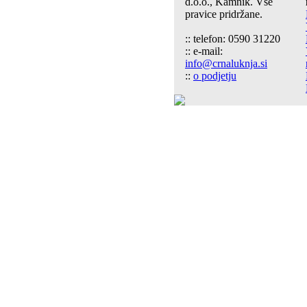
d.o.o., Kamnik. Vse
pravice pridržane.
:: telefon: 0590 31220
:: e-mail:
info@crnaluknja.si
::
o podjetju