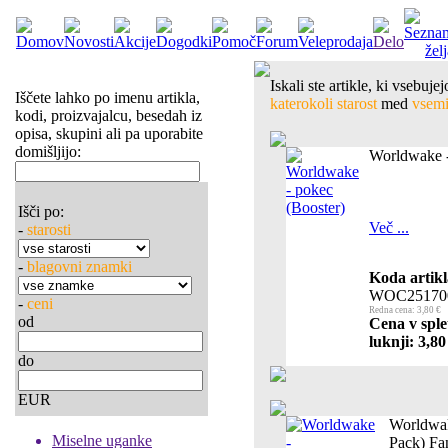
Iskali ste artikle, ki vsebuj
Iščete lahko po imenu artikla,
katerokoli starost
med
vsemi 
kodi, proizvajalcu, besedah iz
opisa, skupini ali pa uporabite
domišljijo:
Worldwake -
Išči po:
Več ...
-
starosti
-
blagovni znamki
Koda artikl
WOC25170
-
ceni
Redna cena: 3,80 €
od
Cena v sple
luknji: 3,80
do
EUR
Worldwake
Miselne uganke
Pack) Fa