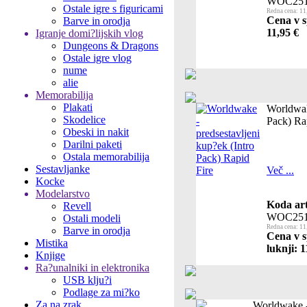
WOC251
Ostale igre s figuricami
Redna cena: 11
Cena v s
Barve in orodja
11,95 €
Igranje domi?lijskih vlog
Dungeons & Dragons
Ostale igre vlog
nume
alie
Memorabilija
Plakati
Worldwake
Skodelice
Pack) Ra
Obeski in nakit
Darilni paketi
Ostala memorabilija
Sestavljanke
Več ...
Kocke
Modelarstvo
Koda art
Revell
WOC251
Ostali modeli
Redna cena: 11
Barve in orodja
Cena v s
Mistika
luknji: 1
Knjige
Ra?unalniki in elektronika
USB klju?i
Podlage za mi?ko
Za na zrak
Worldwake -