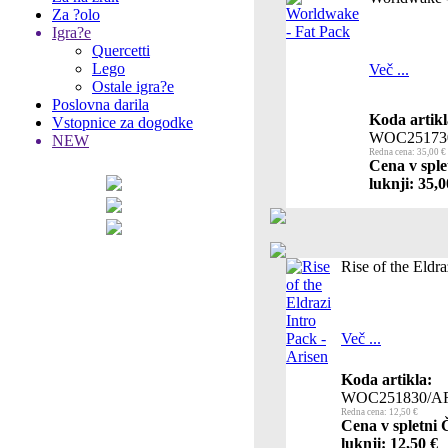
Za ?olo
Igra?e
Quercetti
Lego
Več ...
Ostale igra?e
Poslovna darila
Koda artikl
Vstopnice za dogodke
WOC25173
NEW
Redna cena: 35,00 €
Cena v sple
luknji: 35,0
Rise of the Eldra
Več ...
Koda artikla:
WOC251830/A
Redna cena: 12,50 €
Cena v spletni 
luknji: 12,50 €