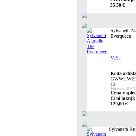
35,50 €
Sylvaneth Al
Everqueen
Več ...
Koda artikla
GWWHWE9
12
Redna cena: 120,00 €
Cena v splet
Črni luknji:
120,00 €
Sylvaneth Ku