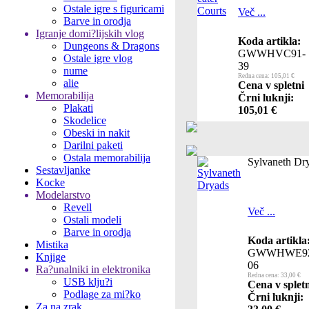
Ostale igre s figuricami
Več ...
Barve in orodja
Igranje domi?lijskih vlog
Koda artikla:
Dungeons & Dragons
GWWHVC91-
Ostale igre vlog
39
nume
Redna cena: 105,01 €
alie
Cena v spletni
Memorabilija
Črni luknji:
Plakati
105,01 €
Skodelice
Obeski in nakit
Darilni paketi
Ostala memorabilija
Sylvaneth Dr
Sestavljanke
Kocke
Modelarstvo
Revell
Več ...
Ostali modeli
Barve in orodja
Koda artikla
Mistika
GWWHWE92
Knjige
06
Ra?unalniki in elektronika
Redna cena: 33,00 €
USB klju?i
Cena v splet
Podlage za mi?ko
Črni luknji:
Za na zrak