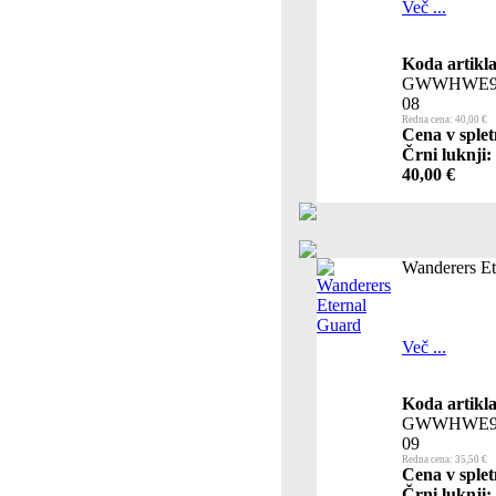
Več ...
Koda artikla
GWWHWE9
08
Redna cena: 40,00 €
Cena v splet
Črni luknji:
40,00 €
Wanderers Et
Več ...
Koda artikla
GWWHWE9
09
Redna cena: 35,50 €
Cena v splet
Črni luknji: