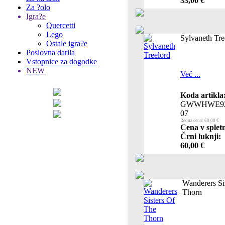
33,00 €
Za ?olo
Igra?e
Quercetti
Lego
Sylvaneth Tre
Ostale igra?e
Poslovna darila
Vstopnice za dogodke
NEW
Več ...
Koda artikla
GWWHWE92
07
Redna cena: 60,00 €
Cena v splet
Črni luknji:
60,00 €
Wanderers Si
Thorn