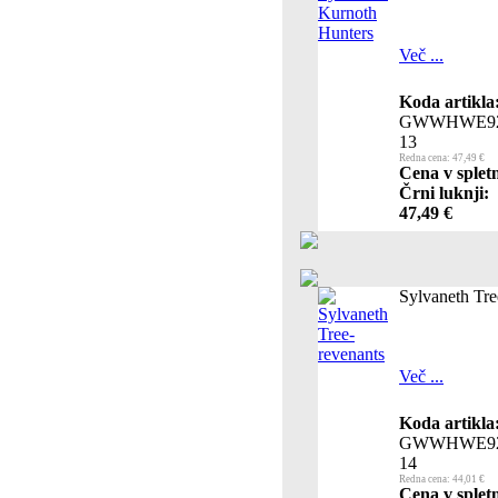
Več ...
Koda artikla
GWWHWE92
13
Redna cena: 47,49 €
Cena v splet
Črni luknji:
47,49 €
Sylvaneth Tre
Več ...
Koda artikla
GWWHWE92
14
Redna cena: 44,01 €
Cena v splet