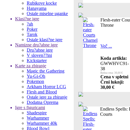
Rubikove kocke
Hanayama
Ostale miselne uganke
Klasi?ne igre
Flesh-eater Cou
?ah
Throne
Poker
Tarok
Ostale klasi?ne igre
Namizne dru?abne igre
Več ...
Dru?abne igre
V sloven??ini
Koda artikla:
Kickstarter
GWWHVC91-
Karte za zbiranje
38
Magic the Gathering
Redna cena: 30,00 €
Yu-Gi-Oh
Cena v spletni
Pokemon
Črni luknji:
Arkham Horror LCG
30,00 €
Flesh and Blood
Ostale igre za zbiranje
Dodatna Oprema
Igre s figuricami
Endless Spells: 
Shadespire
Courts
Warhammer
Warhammer 40k
Blood Bowl