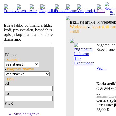
Iskali ste artikle, ki vsebuj
Iščete lahko po imenu artikla,
Workshop
za
katerokoli star
kodi, proizvajalcu, besedah iz
artikli
opisa, skupini ali pa uporabite
domišljijo:
Nighthaunt
Executioner
Išči po:
-
starosti
Več ...
-
blagovni znamki
-
ceni
od
Koda artik
GWWHVC
35
do
Redna cena: 23,00 
Cena v sple
EUR
Črni luknji
23,00 €
Miselne uganke