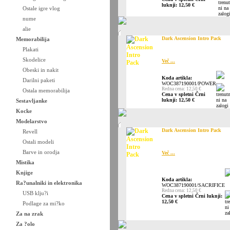
luknji: 12,50 €
Ostale igre vlog
nume
alie
Dark Ascension Intro Pack
Memorabilija
Plakati
Skodelice
Več ...
Obeski in nakit
Koda artikla:
Darilni paketi
WOC387190001/POWER
Redna cena: 12,50 €
Ostala memorabilija
Cena v spletni Črni
luknji: 12,50 €
Sestavljanke
Kocke
Modelarstvo
Dark Ascension Intro Pack
Revell
Ostali modeli
Barve in orodja
Več ...
Mistika
Knjige
Koda artikla:
Ra?unalniki in elektronika
WOC387190001/SACRIFICE
Redna cena: 12,50 €
USB klju?i
Cena v spletni Črni luknji:
12,50 €
Podlage za mi?ko
Za na zrak
Za ?olo