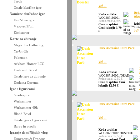
Tarok
Več ...
Ostale klasi?ne igre
Doda
Namizne dru?abne igre
Koda artikla:
želja
WOC387180001
Dru?abne igre
Redna cena: 3,79 €
Izde
Cena v spletni
V sloven??ini
ni n
Črni luknji: 3,79
bo?
€
Kickstarter
Karte za zbiranje
Magic the Gathering
Dark Ascension Intro Pack
Yu-Gi-Oh
Pokemon
Več ...
Arkham Horror LCG
Flesh and Blood
Koda artikla:
WOC387190001/DEAD
Ostale igre za zbiranje
Redna cena: 12,50 €
Cena v spletni Črni
Dodatna Oprema
luknji: 12,50 €
Igre s figuricami
Shadespire
Warhammer
Dark Ascension Intro Pack
Warhammer 40k
Blood Bowl
Več ...
Ostale igre s figuricami
Barve in orodja
Koda artikla:
Igranje domi?lijskih vlog
WOC387190001/JUSTICE
Redna cena: 12,50 €
Dungeons & Dragons
Cena v spletni Črni