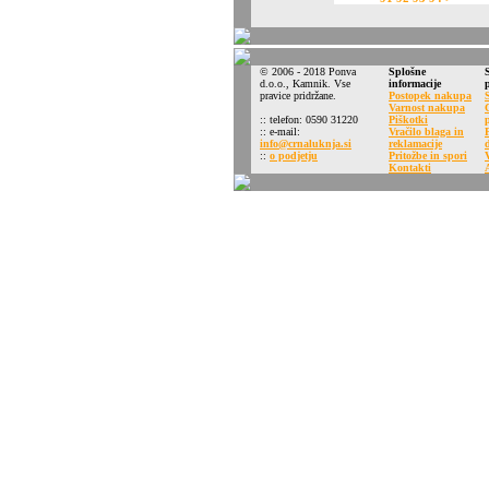
© 2006 - 2018 Ponva
Splošne
d.o.o., Kamnik. Vse
informacije
pravice pridržane.
Postopek nakupa
Varnost nakupa
:: telefon: 0590 31220
Piškotki
:: e-mail:
Vračilo blaga in
info@crnaluknja.si
reklamacije
::
o podjetju
Pritožbe in spori
Kontakti