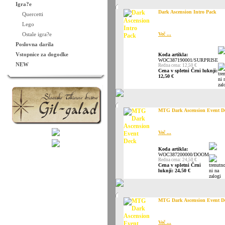
Igra?e
Dark Ascension Intro Pack
Quercetti
Lego
Ostale igra?e
Več ...
Poslovna darila
Vstopnice za dogodke
Koda artikla:
WOC387190001/SURPRISE
NEW
Redna cena: 12,50 €
Cena v spletni Črni luknji:
12,50 €
MTG Dark Ascension Event D
Več ...
Koda artikla:
WOC387200000/DOOM
Redna cena: 24,50 €
Cena v spletni Črni
luknji: 24,50 €
MTG Dark Ascension Event D
Več ...